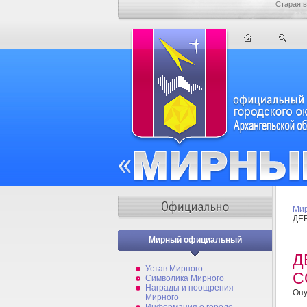
Старая в
Мир
ДЕ
Мирный официальный
Д
Устав Мирного
С
Символика Мирного
Награды и поощрения
Опу
Мирного