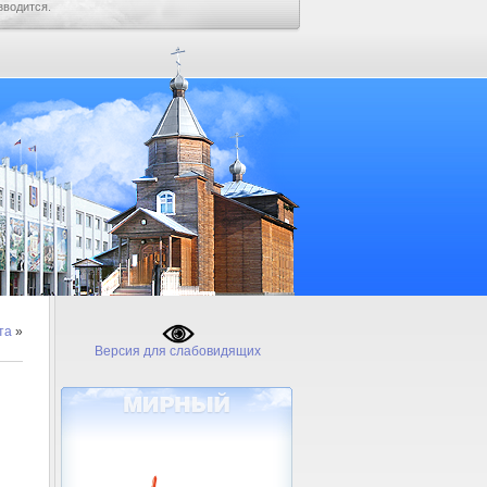
зводится.
та
»
Версия для слабовидящих