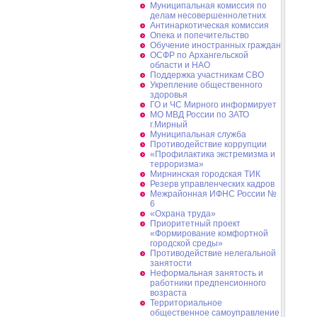
Муниципальная комиссия по
делам несовершеннолетних
Антинаркотическая комиссия
Опека и попечительство
Обучение иностранных граждан
ОСФР по Архангельской
области и НАО
Поддержка участникам СВО
Укрепление общественного
здоровья
ГО и ЧС Мирного информирует
МО МВД России по ЗАТО
г.Мирный
Муниципальная cлужба
Противодействие коррупции
«Профилактика экстремизма и
терроризма»
Мирнинская городская ТИК
Резерв управленческих кадров
Межрайонная ИФНС России №
6
«Охрана труда»
Приоритетный проект
«Формирование комфортной
городской среды»
Противодействие нелегальной
занятости
Неформальная занятость и
работники предпенсионного
возраста
Территориальное
общественное самоуправление