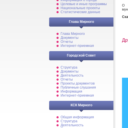
Информация о городе
Целевые и иные программы
О 
Национальные проекты
мун
Статистические данные
Ска
Глава Мирного
Глава Мирного
Документы
Др
Отчеты
Интернет-приемная
Городской Совет
Структура
Документы
Деятельность
Отчеты
Проекты документов
Публичные слушания
Информация
Интернет-приемная
КСК Мирного
Общая информация
Структура
Деятельность