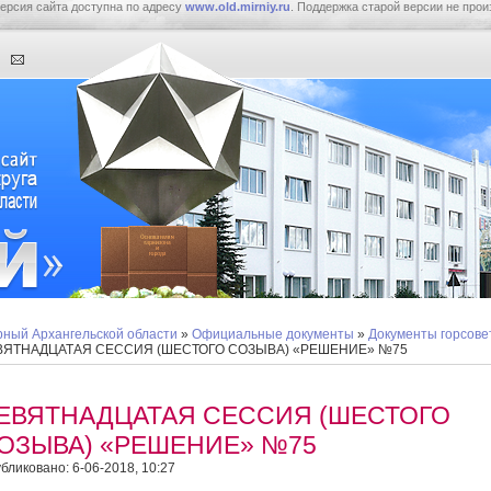
ерсия сайта доступна по адресу
www.old.mirniy.ru
. Поддержка старой версии не прои
ный Архангельской области
»
Официальные документы
»
Документы горсове
ВЯТНАДЦАТАЯ СЕССИЯ (ШЕСТОГО СОЗЫВА) «РЕШЕНИЕ» №75
ЕВЯТНАДЦАТАЯ СЕССИЯ (ШЕСТОГО
ОЗЫВА) «РЕШЕНИЕ» №75
бликовано: 6-06-2018, 10:27