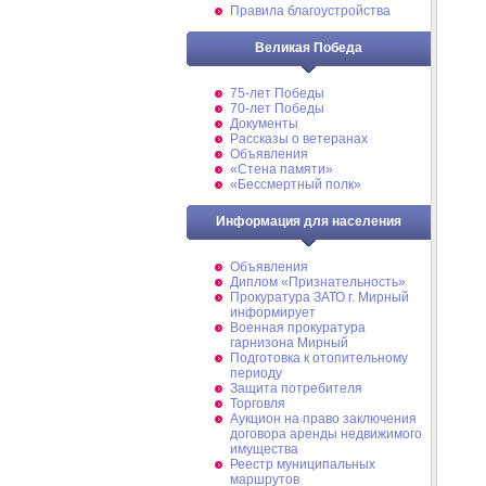
Правила благоустройства
Великая Победа
75-лет Победы
70-лет Победы
Документы
Рассказы о ветеранах
Объявления
«Стена памяти»
«Бессмертный полк»
Информация для населения
Объявления
Диплом «Признательность»
Прокуратура ЗАТО г. Мирный
информирует
Военная прокуратура
гарнизона Мирный
Подготовка к отопительному
периоду
Защита потребителя
Торговля
Аукцион на право заключения
договора аренды недвижимого
имущества
Реестр муниципальных
маршрутов