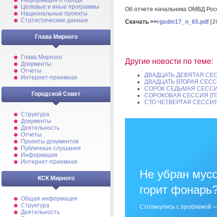
Информация о городе
Целевые и иные программы
Об отчете начальника ОМВД Рос
Национальные проекты
Статистические данные
Скачать >>
rgsdm17_n_65.pdf
[2
Глава Мирного
Глава Мирного
Другие новости по теме:
Документы
Отчеты
ДВАДЦАТЬ ДЕВЯТАЯ СЕС
Интернет-приемная
ДВАДЦАТЬ ВТОРАЯ СЕСС
СОРОК СЕДЬМАЯ СЕССИ
Городской Совет
СОРОКОВАЯ СЕССИЯ (П
СТО ЧЕТВЕРТАЯ СЕССИЯ 
Структура
Документы
Деятельность
Отчеты
Проекты документов
Публичные слушания
Информация
Интернет-приемная
Не убран мусо
КСК Мирного
горит фонарь
Общая информация
Структура
Столкнулись с проблемой —
Деятельность