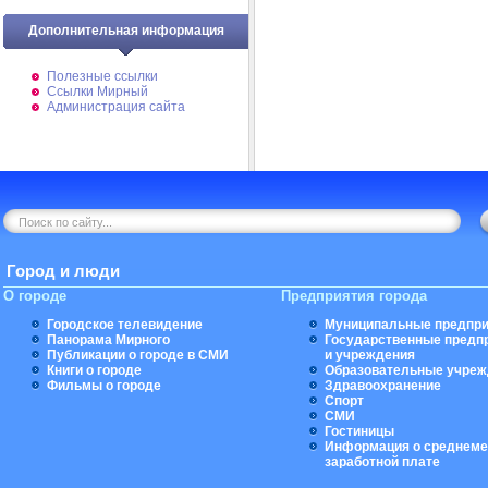
Дополнительная информация
Полезные ссылки
Ссылки Мирный
Администрация сайта
Город и люди
О городе
Предприятия города
Городское телевидение
Муниципальные предпри
Панорама Мирного
Государственные предп
Публикации о городе в СМИ
и учреждения
Книги о городе
Образовательные учреж
Фильмы о городе
Здравоохранение
Спорт
СМИ
Гостиницы
Информация о среднеме
заработной плате