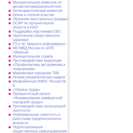
Муниципальная комиссия по
делам несовершеннолетних
Антинаркотическая комиссия
Опека и попечительство
Обучение иностранных граждан
ОСФР по Архангельской
области и НАО
Поддержка участникам СВО
Укрепление общественного
здоровья
ГО и ЧС Мирного информирует
МО МВД России по ЗАТО
г.Мирный
Муниципальная cлужба
Противодействие коррупции
«Профилактика экстремизма и
терроризма»
Мирнинская городская ТИК
Резерв управленческих кадров
Межрайонная ИФНС России №
6
«Охрана труда»
Приоритетный проект
«Формирование комфортной
городской среды»
Противодействие нелегальной
занятости
Неформальная занятость и
работники предпенсионного
возраста
Территориальное
общественное самоуправление