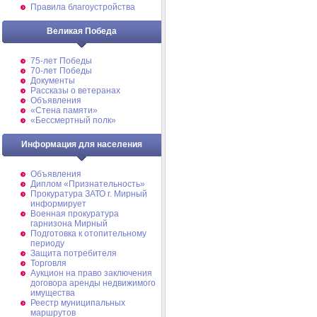
Правила благоустройства
Великая Победа
75-лет Победы
70-лет Победы
Документы
Рассказы о ветеранах
Объявления
«Стена памяти»
«Бессмертный полк»
Информация для населения
Объявления
Диплом «Признательность»
Прокуратура ЗАТО г. Мирный
информирует
Военная прокуратура
гарнизона Мирный
Подготовка к отопительному
периоду
Защита потребителя
Торговля
Аукцион на право заключения
договора аренды недвижимого
имущества
Реестр муниципальных
маршрутов