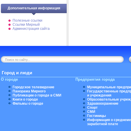
Дополнительная информация
Полезные ссылки
Ссылки Мирный
Администрация сайта
Город и люди
О городе
Предприятия города
Городское телевидение
Муниципальные предпри
Панорама Мирного
Государственные предп
Публикации о городе в СМИ
и учреждения
Книги о городе
Образовательные учреж
Фильмы о городе
Здравоохранение
Спорт
СМИ
Гостиницы
Информация о среднеме
заработной плате