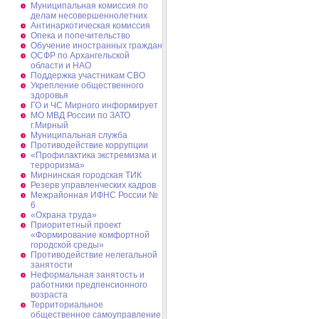
Муниципальная комиссия по
делам несовершеннолетних
Антинаркотическая комиссия
Опека и попечительство
Обучение иностранных граждан
ОСФР по Архангельской
области и НАО
Поддержка участникам СВО
Укрепление общественного
здоровья
ГО и ЧС Мирного информирует
МО МВД России по ЗАТО
г.Мирный
Муниципальная cлужба
Противодействие коррупции
«Профилактика экстремизма и
терроризма»
Мирнинская городская ТИК
Резерв управленческих кадров
Межрайонная ИФНС России №
6
«Охрана труда»
Приоритетный проект
«Формирование комфортной
городской среды»
Противодействие нелегальной
занятости
Неформальная занятость и
работники предпенсионного
возраста
Территориальное
общественное самоуправление