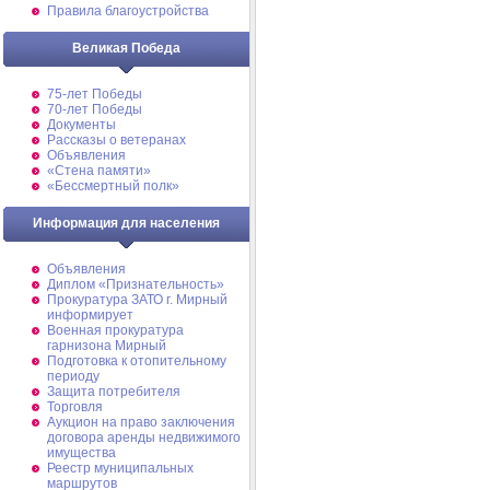
Правила благоустройства
Великая Победа
75-лет Победы
70-лет Победы
Документы
Рассказы о ветеранах
Объявления
«Стена памяти»
«Бессмертный полк»
Информация для населения
Объявления
Диплом «Признательность»
Прокуратура ЗАТО г. Мирный
информирует
Военная прокуратура
гарнизона Мирный
Подготовка к отопительному
периоду
Защита потребителя
Торговля
Аукцион на право заключения
договора аренды недвижимого
имущества
Реестр муниципальных
маршрутов