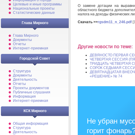
Информация о городе
Целевые и иные программы
О замене дотации на выравни
Национальные проекты
областного бюджета дополнител
Статистические данные
налога на доходы физических лиц
Скачать >>
rgsdm11_n_246.pdf
[
Глава Мирного
Глава Мирного
Документы
Отчеты
Другие новости по теме:
Интернет-приемная
ДЕВЯНОСТО ПЕРВАЯ СЕСС
Городской Совет
ЧЕТВЕРТАЯ СЕССИЯ (ПЯ
ТРИДЦАТЬ ЧЕТВЕРТАЯ С
СОРОК СЕДЬМАЯ СЕССИ
Структура
ДЕВЯТНАДЦАТАЯ ВНЕОЧ
Документы
«РЕШЕНИЕ» № 74
Деятельность
Отчеты
Проекты документов
Публичные слушания
Информация
Интернет-приемная
КСК Мирного
Не убран мусо
Общая информация
Структура
горит фонарь
Деятельность