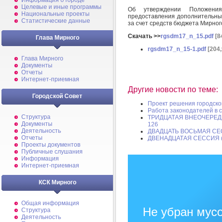
Информация о городе
Целевые и иные программы
Об утверждении Положени
Национальные проекты
предоставления дополнительны
Статистические данные
за счет средств бюджета Мирного
Скачать >>
rgsdm17_n_15.pdf
[8
Глава Мирного
rgsdm17_n_15-1.pdf
[204,
Глава Мирного
Документы
Отчеты
Интернет-приемная
Другие новости по теме:
Городской Совет
Проект решения городско
Работа законодателей в 
Структура
ТРИДЦАТАЯ ВНЕОЧЕРЕД
Документы
126
Деятельность
ДВАДЦАТЬ ВОСЬМАЯ СЕ
Отчеты
ДВЕНАДЦАТАЯ СЕССИЯ 
Проекты документов
Публичные слушания
Информация
Интернет-приемная
КСК Мирного
Общая информация
Не убран мусо
Структура
Деятельность