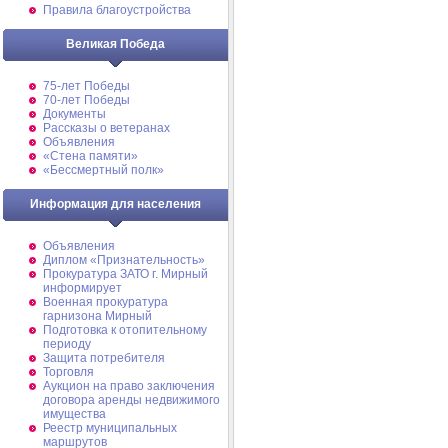
Правила благоустройства
Великая Победа
75-лет Победы
70-лет Победы
Документы
Рассказы о ветеранах
Объявления
«Стена памяти»
«Бессмертный полк»
Информация для населения
Объявления
Диплом «Признательность»
Прокуратура ЗАТО г. Мирный
информирует
Военная прокуратура
гарнизона Мирный
Подготовка к отопительному
периоду
Защита потребителя
Торговля
Аукцион на право заключения
договора аренды недвижимого
имущества
Реестр муниципальных
маршрутов