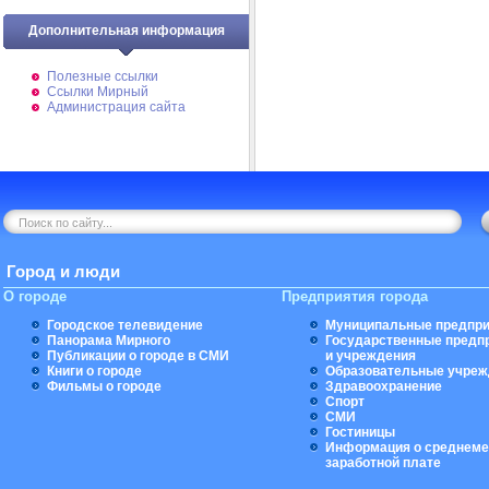
Дополнительная информация
Полезные ссылки
Ссылки Мирный
Администрация сайта
Город и люди
О городе
Предприятия города
Городское телевидение
Муниципальные предпри
Панорама Мирного
Государственные предп
Публикации о городе в СМИ
и учреждения
Книги о городе
Образовательные учреж
Фильмы о городе
Здравоохранение
Спорт
СМИ
Гостиницы
Информация о среднеме
заработной плате