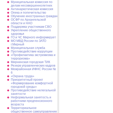
Муниципальная комиссия по
делам несовершеннолетних
Антинаркотическая комиссия
Опека и попечительство
Обучение иностранных граждан
ОСФР по Архангельской
области и НАО
Поддержка участникам СВО
Укрепление общественного
здоровья
ГО и ЧС Мирного информирует
МО МВД России по ЗАТО
г.Мирный
Муниципальная cлужба
Противодействие коррупции
«Профилактика экстремизма и
терроризма»
Мирнинская городская ТИК
Резерв управленческих кадров
Межрайонная ИФНС России №
6
«Охрана труда»
Приоритетный проект
«Формирование комфортной
городской среды»
Противодействие нелегальной
занятости
Неформальная занятость и
работники предпенсионного
возраста
Территориальное
общественное самоуправление