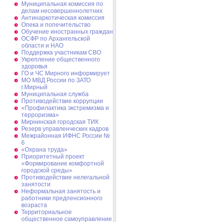
Муниципальная комиссия по
делам несовершеннолетних
Антинаркотическая комиссия
Опека и попечительство
Обучение иностранных граждан
ОСФР по Архангельской
области и НАО
Поддержка участникам СВО
Укрепление общественного
здоровья
ГО и ЧС Мирного информирует
МО МВД России по ЗАТО
г.Мирный
Муниципальная cлужба
Противодействие коррупции
«Профилактика экстремизма и
терроризма»
Мирнинская городская ТИК
Резерв управленческих кадров
Межрайонная ИФНС России №
6
«Охрана труда»
Приоритетный проект
«Формирование комфортной
городской среды»
Противодействие нелегальной
занятости
Неформальная занятость и
работники предпенсионного
возраста
Территориальное
общественное самоуправление