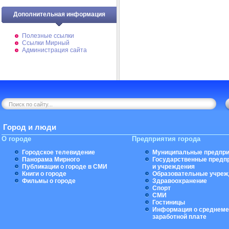
Дополнительная информация
Полезные ссылки
Ссылки Мирный
Администрация сайта
Город и люди
О городе
Предприятия города
Городское телевидение
Муниципальные предпри
Панорама Мирного
Государственные предп
Публикации о городе в СМИ
и учреждения
Книги о городе
Образовательные учреж
Фильмы о городе
Здравоохранение
Спорт
СМИ
Гостиницы
Информация о среднеме
заработной плате