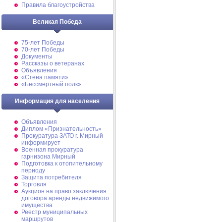
Правила благоустройства
Великая Победа
75-лет Победы
70-лет Победы
Документы
Рассказы о ветеранах
Объявления
«Стена памяти»
«Бессмертный полк»
Информация для населения
Объявления
Диплом «Признательность»
Прокуратура ЗАТО г. Мирный
информирует
Военная прокуратура
гарнизона Мирный
Подготовка к отопительному
периоду
Защита потребителя
Торговля
Аукцион на право заключения
договора аренды недвижимого
имущества
Реестр муниципальных
маршрутов