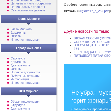
Информация о городе
Целевые и иные программы
О работе постоянных депутатски
Национальные проекты
Статистические данные
Скачать >>
rgsdm17_n_252.pdf
[
Глава Мирного
Глава Мирного
Другие новости по теме:
Документы
Отчеты
ВТОРАЯ СЕССИЯ (ПЯТОГ
Интернет-приемная
СОРОК ВТОРАЯ СЕССИЯ
ВНЕОЧЕРЕДНАЯ СТО ПЯТ
Городской Совет
364
ШЕСТНАДЦАТАЯ СЕССИЯ
ПЯТЬДЕСЯТ ПЯТАЯ СЕС
Структура
Документы
Деятельность
Отчеты
Проекты документов
Публичные слушания
Информация
Интернет-приемная
Не убран мусо
КСК Мирного
горит фонарь
Общая информация
Структура
Деятельность
Столкнулись с проблемой —