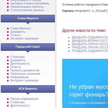
Информация о городе
Целевые и иные программы
О плане работы городского Сове
Национальные проекты
Статистические данные
Скачать >>
rgsdm17_n_233.pdf
[
Глава Мирного
Глава Мирного
Другие новости по теме:
Документы
Отчеты
ДВАДЦАТЬ СЕДЬМАЯ СЕ
Интернет-приемная
ДВАДЦАТЬ ВТОРАЯ СЕСС
ДВАДЦАТЬ ПЯТАЯ СЕССИ
Городской Совет
ТРИДЦАТЬ ПЯТАЯ СЕССИ
ТРИДЦАТЬ СЕДЬМАЯ СЕ
Структура
Документы
Деятельность
Отчеты
Проекты документов
Публичные слушания
Информация
Интернет-приемная
Не убран мусо
КСК Мирного
горит фонарь
Общая информация
Структура
Столкнулись с проблемой —
Деятельность