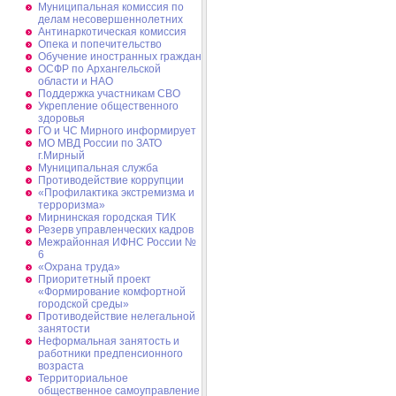
Муниципальная комиссия по
делам несовершеннолетних
Антинаркотическая комиссия
Опека и попечительство
Обучение иностранных граждан
ОСФР по Архангельской
области и НАО
Поддержка участникам СВО
Укрепление общественного
здоровья
ГО и ЧС Мирного информирует
МО МВД России по ЗАТО
г.Мирный
Муниципальная cлужба
Противодействие коррупции
«Профилактика экстремизма и
терроризма»
Мирнинская городская ТИК
Резерв управленческих кадров
Межрайонная ИФНС России №
6
«Охрана труда»
Приоритетный проект
«Формирование комфортной
городской среды»
Противодействие нелегальной
занятости
Неформальная занятость и
работники предпенсионного
возраста
Территориальное
общественное самоуправление