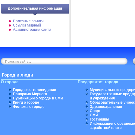
Дополнительная информация
Полезные ссылки
Ссылки Мирный
Администрация сайта
Город и люди
О городе
Предприятия города
Городское телевидение
Муниципальные предпри
Панорама Мирного
Государственные предп
Публикации о городе в СМИ
и учреждения
Книги о городе
Образовательные учреж
Фильмы о городе
Здравоохранение
Спорт
СМИ
Гостиницы
Информация о среднеме
заработной плате