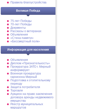
Правила благоустройства
Великая Победа
75-лет Победы
70-лет Победы
Документы
Рассказы о ветеранах
Объявления
«Стена памяти»
«Бессмертный полк»
Информация для населения
Объявления
Диплом «Признательность»
Прокуратура ЗАТО г. Мирный
информирует
Военная прокуратура
гарнизона Мирный
Подготовка к отопительному
периоду
Защита потребителя
Торговля
Аукцион на право заключения
договора аренды недвижимого
имущества
Реестр муниципальных
маршрутов