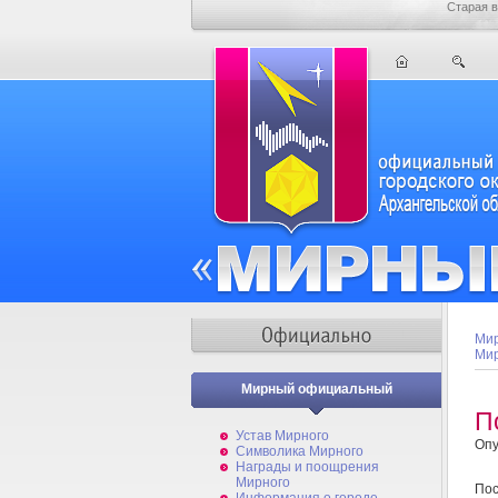
Старая в
Мир
Мир
Мирный официальный
П
Устав Мирного
Опу
Символика Мирного
Награды и поощрения
Мирного
Пос