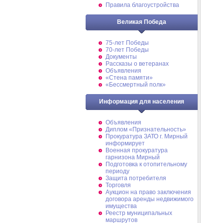
Правила благоустройства
Великая Победа
75-лет Победы
70-лет Победы
Документы
Рассказы о ветеранах
Объявления
«Стена памяти»
«Бессмертный полк»
Информация для населения
Объявления
Диплом «Признательность»
Прокуратура ЗАТО г. Мирный
информирует
Военная прокуратура
гарнизона Мирный
Подготовка к отопительному
периоду
Защита потребителя
Торговля
Аукцион на право заключения
договора аренды недвижимого
имущества
Реестр муниципальных
маршрутов