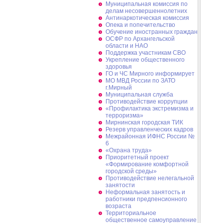
Муниципальная комиссия по
делам несовершеннолетних
Антинаркотическая комиссия
Опека и попечительство
Обучение иностранных граждан
ОСФР по Архангельской
области и НАО
Поддержка участникам СВО
Укрепление общественного
здоровья
ГО и ЧС Мирного информирует
МО МВД России по ЗАТО
г.Мирный
Муниципальная cлужба
Противодействие коррупции
«Профилактика экстремизма и
терроризма»
Мирнинская городская ТИК
Резерв управленческих кадров
Межрайонная ИФНС России №
6
«Охрана труда»
Приоритетный проект
«Формирование комфортной
городской среды»
Противодействие нелегальной
занятости
Неформальная занятость и
работники предпенсионного
возраста
Территориальное
общественное самоуправление