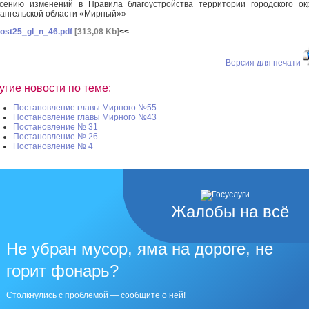
сению изменений в Правила благоустройства территории городского ок
ангельской области «Мирный»»
ost25_gl_n_46.pdf
[313,08 Kb]
<<
Версия для печати
угие новости по теме:
Постановление главы Мирного №55
Постановление главы Мирного №43
Постановление № 31
Постановление № 26
Постановление № 4
Жалобы на всё
Не убран мусор, яма на дороге, не
горит фонарь?
Столкнулись с проблемой — сообщите о ней!