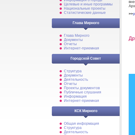
Информация о городе
вне
Целевые и иные программы
Арх
Национальные проекты
Статистические данные
>>
p
Глава Мирного
Глава Мирного
Др
Документы
Отчеты
Интернет-приемная
Городской Совет
Структура
Документы
Деятельность
Отчеты
Проекты документов
Публичные слушания
Информация
Интернет-приемная
КСК Мирного
Общая информация
Структура
Деятельность