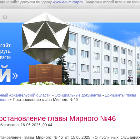
ерсия сайта доступна по адресу
www.old.mirniy.ru
. Поддержка старой версии не прои
ный Архангельской области
»
Официальные документы
»
Документы главы
ного
» Постановление главы Мирного №46
остановление главы Мирного №46
бликовано: 16-05-2025, 09:44
тановление главы Мирного №46 от 15.05.2025 «О публичных слушания