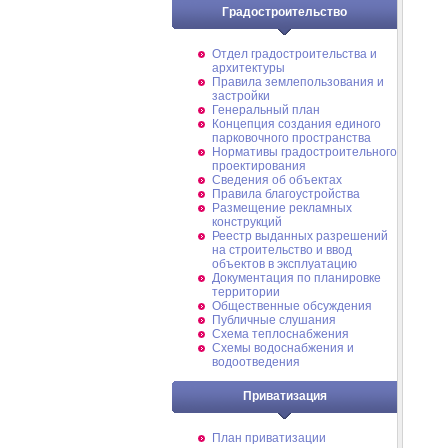
Градостроительство
Отдел градостроительства и
архитектуры
Правила землепользования и
застройки
Генеральный план
Концепция создания единого
парковочного пространства
Нормативы градостроительного
проектирования
Сведения об объектах
Правила благоустройства
Размещение рекламных
конструкций
Реестр выданных разрешений
на строительство и ввод
объектов в эксплуатацию
Документация по планировке
территории
Общественные обсуждения
Публичные слушания
Схема теплоснабжения
Схемы водоснабжения и
водоотведения
Приватизация
План приватизации