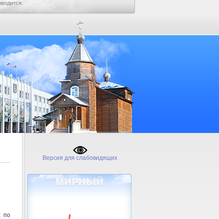
зводится.
Версия для слабовидящих
х по