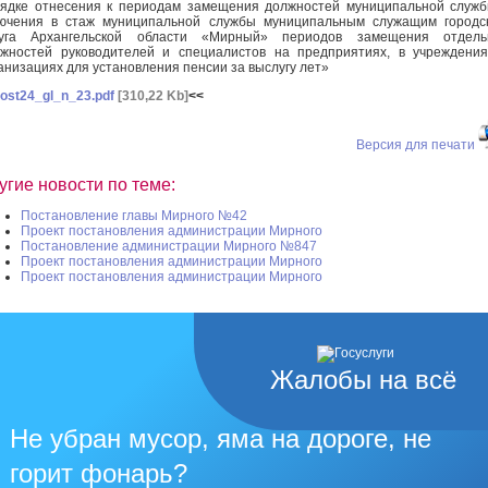
ядке отнесения к периодам замещения должностей муниципальной служ
ючения в стаж муниципальной службы муниципальным служащим городс
руга Архангельской области «Мирный» периодов замещения отдель
жностей руководителей и специалистов на предприятиях, в учреждени
анизациях для установления пенсии за выслугу лет»
ost24_gl_n_23.pdf
[310,22 Kb]
<<
Версия для печати
угие новости по теме:
Постановление главы Мирного №42
Проект постановления администрации Мирного
Постановление администрации Мирного №847
Проект постановления администрации Мирного
Проект постановления администрации Мирного
Жалобы на всё
Не убран мусор, яма на дороге, не
горит фонарь?