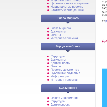
Информация о городе
пор
Целевые и иные программы
вкл
Национальные проекты
ок
Статистические данные
дол
орг
Глава Мирного
>>
p
Глава Мирного
Документы
Отчеты
Интернет-приемная
Др
Городской Совет
Структура
Документы
Деятельность
Отчеты
Проекты документов
Публичные слушания
Информация
Интернет-приемная
КСК Мирного
Общая информация
Структура
Деятельность