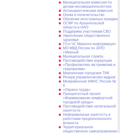
Муниципальная комиссия по
делам несовершеннолетних
Антинаркотическая комиссия
Опека и попечительство
Обучение иностранных граждан
ОСФР по Архангельской
области и НАО
Поддержка участникам СВО
Укрепление общественного
здоровья
ГО и ЧС Мирного информирует
МО МВД России по ЗАТО
г.Мирный
Муниципальная cлужба
Противодействие коррупции
«Профилактика экстремизма и
терроризма»
Мирнинская городская ТИК
Резерв управленческих кадров
Межрайонная ИФНС России №
6
«Охрана труда»
Приоритетный проект
«Формирование комфортной
городской среды»
Противодействие нелегальной
занятости
Неформальная занятость и
работники предпенсионного
возраста
Территориальное
общественное самоуправление