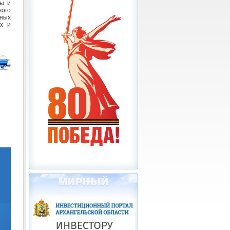
бы и
кого
ных
ях и