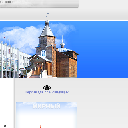
зводится.
Версия для слабовидящих
ия о