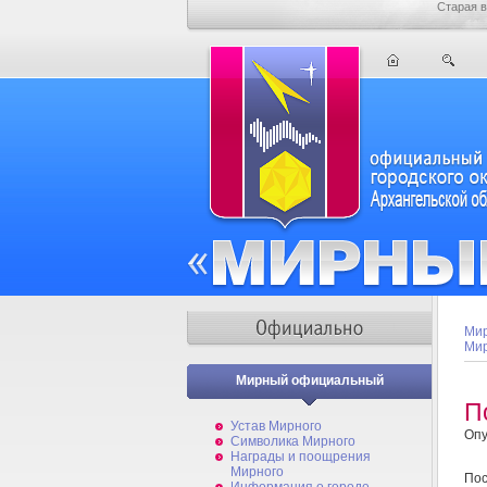
Старая в
Мир
Мир
Мирный официальный
П
Устав Мирного
Опу
Символика Мирного
Награды и поощрения
Мирного
Пос