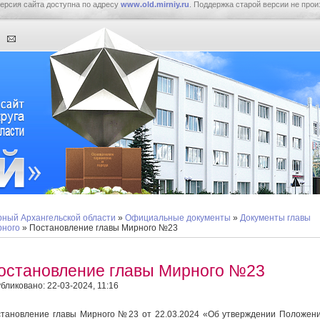
ерсия сайта доступна по адресу
www.old.mirniy.ru
. Поддержка старой версии не прои
ный Архангельской области
»
Официальные документы
»
Документы главы
ного
» Постановление главы Мирного №23
остановление главы Мирного №23
бликовано: 22-03-2024, 11:16
тановление главы Мирного №23 от 22.03.2024 «Об утверждении Положен