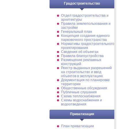
Градостроительство
Отдел градостроительства и
архитектуры
Правила землепользования и
застройки
Генеральный план
Концепция создания единого
парковочного пространства
Нормативы градостроительного
проектирования
Сведения об объектах
Правила благоустройства
Размещение рекламных
конструкций
Реестр выданных разрешений
на строительство и ввод
объектов в эксплуатацию
Документация по планировке
территории
Общественные обсуждения
Публичные слушания
Схема теплоснабжения
Схемы водоснабжения и
водоотведения
Приватизация
План приватизации