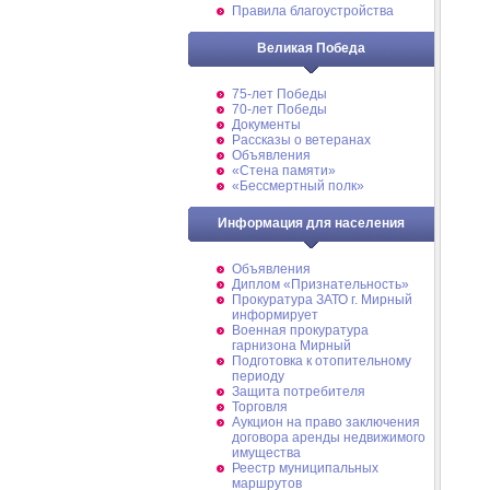
Правила благоустройства
Великая Победа
75-лет Победы
70-лет Победы
Документы
Рассказы о ветеранах
Объявления
«Стена памяти»
«Бессмертный полк»
Информация для населения
Объявления
Диплом «Признательность»
Прокуратура ЗАТО г. Мирный
информирует
Военная прокуратура
гарнизона Мирный
Подготовка к отопительному
периоду
Защита потребителя
Торговля
Аукцион на право заключения
договора аренды недвижимого
имущества
Реестр муниципальных
маршрутов