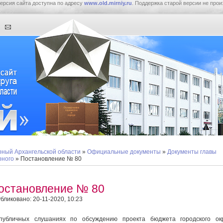
ерсия сайта доступна по адресу
www.old.mirniy.ru
. Поддержка старой версии не прои
ный Архангельской области
»
Официальные документы
»
Документы главы
ного
» Постановление № 80
остановление № 80
бликовано: 20-11-2020, 10:23
публичных слушаниях по обсуждению проекта бюджета городского окр