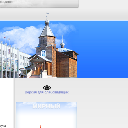
зводится.
Версия для слабовидящих
уга