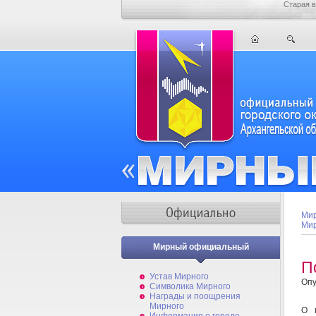
Старая в
Мир
Мир
Мирный официальный
П
Устав Мирного
Опу
Символика Мирного
Награды и поощрения
Мирного
О 