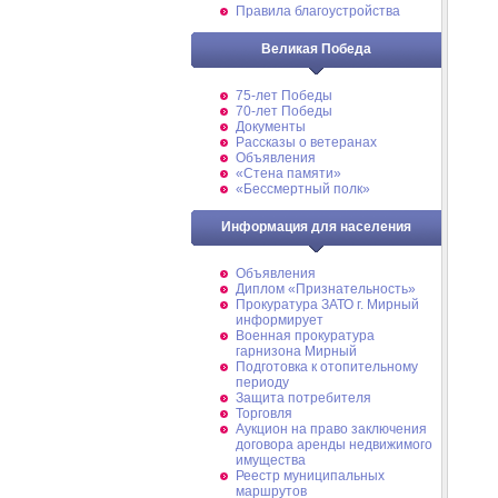
Правила благоустройства
Великая Победа
75-лет Победы
70-лет Победы
Документы
Рассказы о ветеранах
Объявления
«Стена памяти»
«Бессмертный полк»
Информация для населения
Объявления
Диплом «Признательность»
Прокуратура ЗАТО г. Мирный
информирует
Военная прокуратура
гарнизона Мирный
Подготовка к отопительному
периоду
Защита потребителя
Торговля
Аукцион на право заключения
договора аренды недвижимого
имущества
Реестр муниципальных
маршрутов