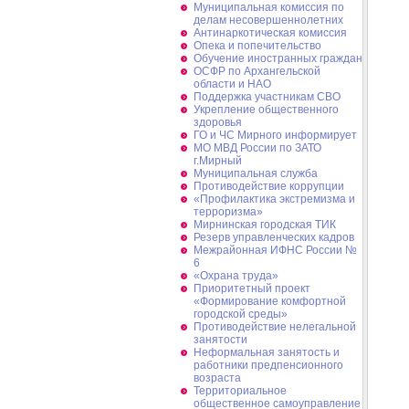
Муниципальная комиссия по
делам несовершеннолетних
Антинаркотическая комиссия
Опека и попечительство
Обучение иностранных граждан
ОСФР по Архангельской
области и НАО
Поддержка участникам СВО
Укрепление общественного
здоровья
ГО и ЧС Мирного информирует
МО МВД России по ЗАТО
г.Мирный
Муниципальная cлужба
Противодействие коррупции
«Профилактика экстремизма и
терроризма»
Мирнинская городская ТИК
Резерв управленческих кадров
Межрайонная ИФНС России №
6
«Охрана труда»
Приоритетный проект
«Формирование комфортной
городской среды»
Противодействие нелегальной
занятости
Неформальная занятость и
работники предпенсионного
возраста
Территориальное
общественное самоуправление