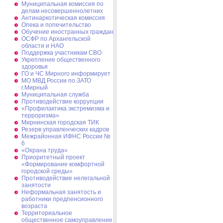
Муниципальная комиссия по
делам несовершеннолетних
Антинаркотическая комиссия
Опека и попечительство
Обучение иностранных граждан
ОСФР по Архангельской
области и НАО
Поддержка участникам СВО
Укрепление общественного
здоровья
ГО и ЧС Мирного информирует
МО МВД России по ЗАТО
г.Мирный
Муниципальная cлужба
Противодействие коррупции
«Профилактика экстремизма и
терроризма»
Мирнинская городская ТИК
Резерв управленческих кадров
Межрайонная ИФНС России №
6
«Охрана труда»
Приоритетный проект
«Формирование комфортной
городской среды»
Противодействие нелегальной
занятости
Неформальная занятость и
работники предпенсионного
возраста
Территориальное
общественное самоуправление