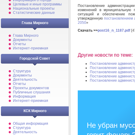
Информация о городе
Целевые и иные программы
Постановление администраци
Национальные проекты
изменений в муниципальную 
Статистические данные
ситуаций и обеспечение пож
утвержденную
постановлением 
2050
»
Глава Мирного
Скачать >>
post16_n_1187.pdf
[4
Глава Мирного
Документы
Отчеты
Интернет-приемная
Другие новости по теме:
Городской Совет
Постановление админист
Постановление админист
Структура
Постановление админист
Документы
Постановление админист
Деятельность
Постановление админист
Отчеты
Проекты документов
Публичные слушания
Информация
Интернет-приемная
КСК Мирного
Не убран мусо
Общая информация
Структура
Деятельность
горит фонарь