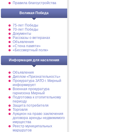
Правила благоустройства
Великая Победа
75-лет Победы
70-лет Победы
Документы
Рассказы о ветеранах
Объявления
«Стена памяти»
«Бессмертный полк»
Информация для населения
Объявления
Диплом «Признательность»
Прокуратура ЗАТО г. Мирный
информирует
Военная прокуратура
гарнизона Мирный
Подготовка к отопительному
периоду
Защита потребителя
Торговля
Аукцион на право заключения
договора аренды недвижимого
имущества
Реестр муниципальных
маршрутов