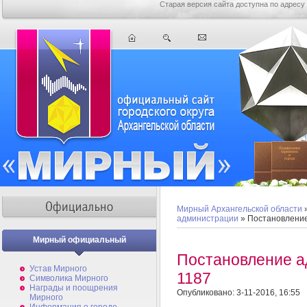
Старая версия сайта доступна по адресу
Мирный Архангельской области
администрации
» Постановлени
Мирный официальный
Постановление 
Устав Мирного
1187
Символика Мирного
Награды и поощрения
Опубликовано: 3-11-2016, 16:55
Мирного