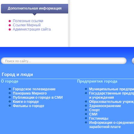
Дополнительная информация
Полезные ссылки
Ссылки Мирный
Администрация сайта
Город и люди
О городе
Предприятия города
Городское телевидение
Муниципальные предпри
Панорама Мирного
Государственные предп
Публикации о городе в СМИ
и учреждения
Книги о городе
Образовательные учреж
Фильмы о городе
Здравоохранение
Спорт
СМИ
Гостиницы
Информация о среднеме
заработной плате