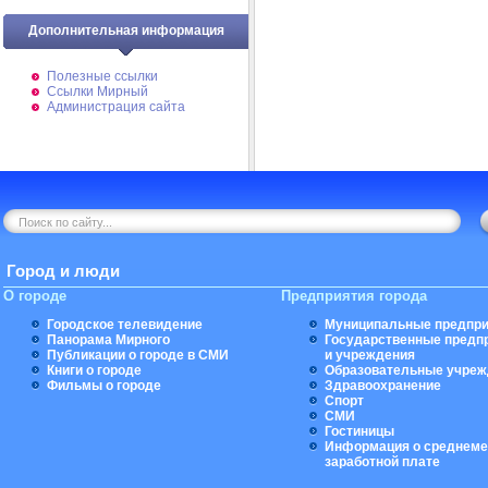
Дополнительная информация
Полезные ссылки
Ссылки Мирный
Администрация сайта
Город и люди
О городе
Предприятия города
Городское телевидение
Муниципальные предпри
Панорама Мирного
Государственные предп
Публикации о городе в СМИ
и учреждения
Книги о городе
Образовательные учреж
Фильмы о городе
Здравоохранение
Спорт
СМИ
Гостиницы
Информация о среднеме
заработной плате