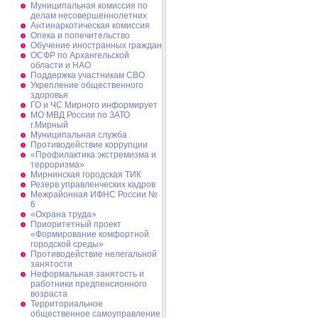
Муниципальная комиссия по
делам несовершеннолетних
Антинаркотическая комиссия
Опека и попечительство
Обучение иностранных граждан
ОСФР по Архангельской
области и НАО
Поддержка участникам СВО
Укрепление общественного
здоровья
ГО и ЧС Мирного информирует
МО МВД России по ЗАТО
г.Мирный
Муниципальная cлужба
Противодействие коррупции
«Профилактика экстремизма и
терроризма»
Мирнинская городская ТИК
Резерв управленческих кадров
Межрайонная ИФНС России №
6
«Охрана труда»
Приоритетный проект
«Формирование комфортной
городской среды»
Противодействие нелегальной
занятости
Неформальная занятость и
работники предпенсионного
возраста
Территориальное
общественное самоуправление