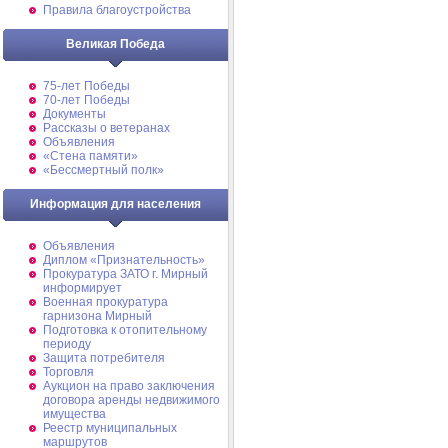
Правила благоустройства
Великая Победа
75-лет Победы
70-лет Победы
Документы
Рассказы о ветеранах
Объявления
«Стена памяти»
«Бессмертный полк»
Информация для населения
Объявления
Диплом «Признательность»
Прокуратура ЗАТО г. Мирный
информирует
Военная прокуратура
гарнизона Мирный
Подготовка к отопительному
периоду
Защита потребителя
Торговля
Аукцион на право заключения
договора аренды недвижимого
имущества
Реестр муниципальных
маршрутов