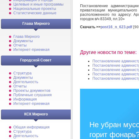
Информация о городе
Целевые и иные программы
Постановление администраци
Национальные проекты
приватизации муниципального
Статистические данные
расположенного по адресу: Ар
городок в/ч 83349, пл.10»
Глава Мирного
Скачать >>
post16_n_623.pdf
[90
Глава Мирного
Документы
Отчеты
Интернет-приемная
Другие новости по теме:
Городской Совет
Постановление админист
Постановление админист
Постановление админист
Структура
Постановление админист
Документы
Постановление админист
Деятельность
Отчеты
Проекты документов
Публичные слушания
Информация
Интернет-приемная
КСК Мирного
Не убран мусо
Общая информация
Структура
горит фонарь
Деятельность