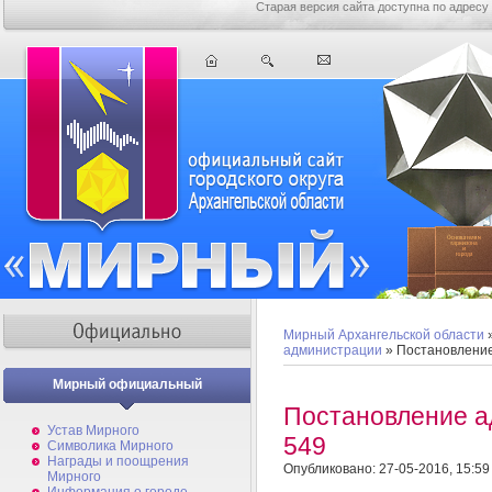
Старая версия сайта доступна по адресу
Мирный Архангельской области
администрации
» Постановлени
Мирный официальный
Постановление 
Устав Мирного
549
Символика Мирного
Награды и поощрения
Опубликовано: 27-05-2016, 15:59
Мирного