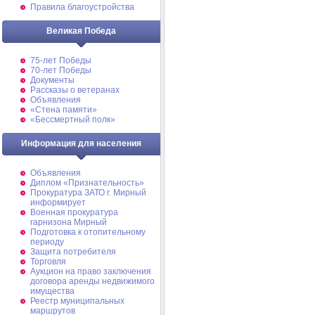
Правила благоустройства
Великая Победа
75-лет Победы
70-лет Победы
Документы
Рассказы о ветеранах
Объявления
«Стена памяти»
«Бессмертный полк»
Информация для населения
Объявления
Диплом «Признательность»
Прокуратура ЗАТО г. Мирный
информирует
Военная прокуратура
гарнизона Мирный
Подготовка к отопительному
периоду
Защита потребителя
Торговля
Аукцион на право заключения
договора аренды недвижимого
имущества
Реестр муниципальных
маршрутов