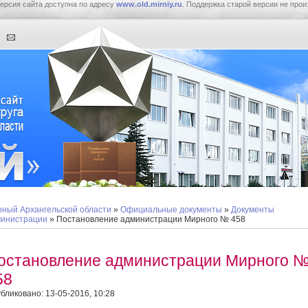
ерсия сайта доступна по адресу
www.old.mirniy.ru
. Поддержка старой версии не прои
ный Архангельской области
»
Официальные документы
»
Документы
инистрации
» Постановление администрации Мирного № 458
остановление администрации Мирного 
58
бликовано: 13-05-2016, 10:28