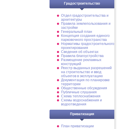
Градостроительство
Отдел градостроительства и
архитектуры
Правила землепользования и
застройки
Генеральный план
Концепция создания единого
парковочного пространства
Нормативы градостроительного
проектирования
Сведения об объектах
Правила благоустройства
Размещение рекламных
конструкций
Реестр выданных разрешений
на строительство и ввод
объектов в эксплуатацию
Документация по планировке
территории
Общественные обсуждения
Публичные слушания
Схема теплоснабжения
Схемы водоснабжения и
водоотведения
Приватизация
План приватизации