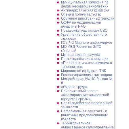
Муниципальная комиссия по
делам несовершеннолетних
Антинаркотическая комиссия
Опека и попечительство
Обучение иностранных граждан
ОСФР по Архангельской
области и НАО
Поддержка участникам СВО
Укрепление общественного
здоровья
ГО и ЧС Мирного информирует
МО МВД России по ЗАТО
г.Мирный
Муниципальная cлужба
Противодействие коррупции
«Профилактика экстремизма и
терроризма»
Мирнинская городская ТИК
Резерв управленческих кадров
Межрайонная ИФНС России №
6
«Охрана труда»
Приоритетный проект
«Формирование комфортной
городской среды»
Противодействие нелегальной
занятости
Неформальная занятость и
работники предпенсионного
возраста
Территориальное
общественное самоуправление