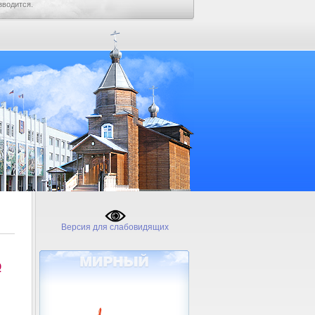
зводится.
Версия для слабовидящих
№