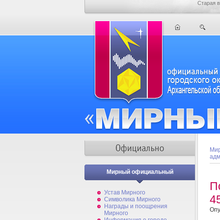
Старая в
Мир
адм
Мирный официальный
П
Устав Мирного
4
Символика Мирного
Награды и поощрения
Опу
Мирного