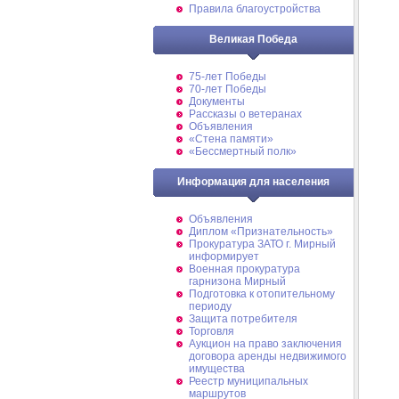
Правила благоустройства
Великая Победа
75-лет Победы
70-лет Победы
Документы
Рассказы о ветеранах
Объявления
«Стена памяти»
«Бессмертный полк»
Информация для населения
Объявления
Диплом «Признательность»
Прокуратура ЗАТО г. Мирный
информирует
Военная прокуратура
гарнизона Мирный
Подготовка к отопительному
периоду
Защита потребителя
Торговля
Аукцион на право заключения
договора аренды недвижимого
имущества
Реестр муниципальных
маршрутов