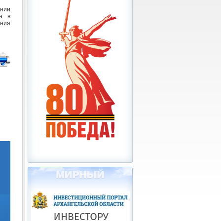
ении
а в
ния