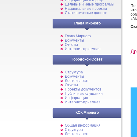
Информация о городе
Целевые и иные программы
Пос
Национальные проекты
ит
Статистические данные
ор
«Ми
Глава Мирного
Ска
Глава Мирного
Документы
Отчеты
Интернет-приемная
Др
Городской Совет
Структура
Документы
Деятельность
Отчеты
Проекты документов
Публичные слушания
Информация
Интернет-приемная
КСК Мирного
Общая информация
Структура
Деятельность