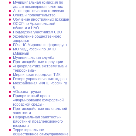
Муниципальная комиссия по
делам несовершеннолетних
Антинаркотическая комиссия
Опека и попечительство
Обучение иностранных граждан
ОСФР по Архангельской
области и НАО
Поддержка участникам СВО
Укрепление общественного
здоровья
ГО и ЧС Мирного информирует
МО МВД России по ЗАТО
г.Мирный
Муниципальная cлужба
Противодействие коррупции
«Профилактика экстремизма и
терроризма»
Мирнинская городская ТИК
Резерв управленческих кадров
Межрайонная ИФНС России №
6
«Охрана труда»
Приоритетный проект
«Формирование комфортной
городской среды»
Противодействие нелегальной
занятости
Неформальная занятость и
работники предпенсионного
возраста
Территориальное
общественное самоуправление