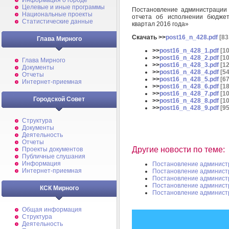
Информация о городе
Целевые и иные программы
Постановление администрации
Национальные проекты
отчета об исполнении бюдже
Статистические данные
квартал 2016 года»
Скачать >>
post16_n_428.pdf
[83
Глава Мирного
>>
post16_n_428_1.pdf
[10
>>
post16_n_428_2.pdf
[10
Глава Мирного
>>
post16_n_428_3.pdf
[12
Документы
>>
post16_n_428_4.pdf
[54
Отчеты
>>
post16_n_428_5.pdf
[67
Интернет-приемная
>>
post16_n_428_6.pdf
[18
>>
post16_n_428_7.pdf
[10
Городской Совет
>>
post16_n_428_8.pdf
[10
>>
post16_n_428_9.pdf
[95
Структура
Документы
Деятельность
Отчеты
Другие новости по теме:
Проекты документов
Публичные слушания
Информация
Постановление админист
Интернет-приемная
Постановление админист
Постановление админист
Постановление админист
КСК Мирного
Постановление админист
Общая информация
Структура
Деятельность