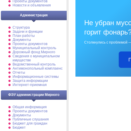
Проекты документов
Новости и объявления
Администрация
Не убран мусо
Структура
горит фонарь
Задачи и функции
План работы
Документы
Столкнулись с проблемой —
Проекты документов
Муниципальный контроль
Дорожный фонд Мирного
Cведения о муниципальном
имуществе
Ведомственный контроль
Антимонопольный комплаенс
Отчеты
Информационные системы
Защита информации
Интернет-приемная
ФЭУ администрации Мирного
Общая информация
Проекты документов
Документы
Публичные слушания
Бюджет для граждан
Бюджет