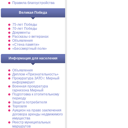
Правила благоустройства
Великая Победа
75-лет Победы
70-лет Победы
Документы
Рассказы о ветеранах
Объявления
«Стена памяти»
«Бессмертный полк»
Информация для населения
Объявления
Диплом «Признательность»
Прокуратура ЗАТО г. Мирный
информирует
Военная прокуратура
гарнизона Мирный
Подготовка к отопительному
периоду
Защита потребителя
Торговля
Аукцион на право заключения
договора аренды недвижимого
имущества
Реестр муниципальных
маршрутов