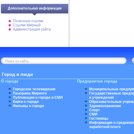
Дополнительная информация
Полезные ссылки
Ссылки Мирный
Администрация сайта
Город и люди
О городе
Предприятия города
Городское телевидение
Муниципальные предпри
Панорама Мирного
Государственные предп
Публикации о городе в СМИ
и учреждения
Книги о городе
Образовательные учреж
Фильмы о городе
Здравоохранение
Спорт
СМИ
Гостиницы
Информация о среднеме
заработной плате