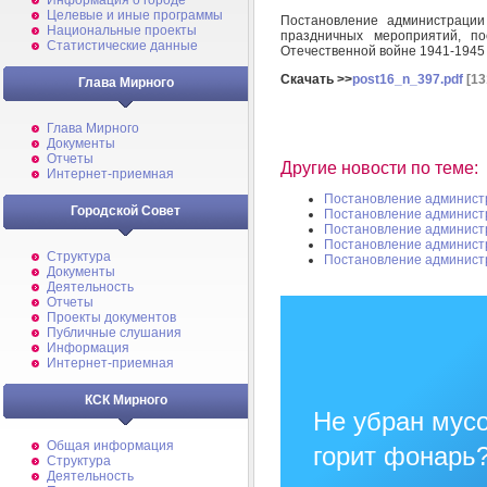
Информация о городе
Целевые и иные программы
Постановление администраци
Национальные проекты
праздничных мероприятий, п
Статистические данные
Отечественной войне 1941-1945
Скачать >>
post16_n_397.pdf
[13
Глава Мирного
Глава Мирного
Документы
Отчеты
Другие новости по теме:
Интернет-приемная
Постановление админист
Городской Совет
Постановление админист
Постановление админист
Постановление админист
Структура
Постановление админист
Документы
Деятельность
Отчеты
Проекты документов
Публичные слушания
Информация
Интернет-приемная
КСК Мирного
Не убран мусо
Общая информация
горит фонарь
Структура
Деятельность