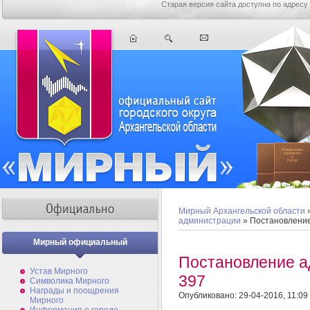
Старая версия сайта доступна по адресу
Мирный Архангельской области
администрации
» Постановлени
Мирный официальный
Постановление 
Устав Мирного
397
Символика Мирного
Награды и поощрения
Опубликовано: 29-04-2016, 11:09
Мирного