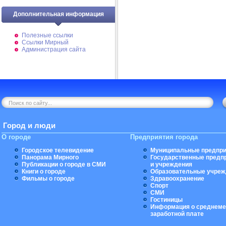
Дополнительная информация
Полезные ссылки
Ссылки Мирный
Администрация сайта
Город и люди
О городе
Предприятия города
Городское телевидение
Муниципальные предпри
Панорама Мирного
Государственные предп
Публикации о городе в СМИ
и учреждения
Книги о городе
Образовательные учреж
Фильмы о городе
Здравоохранение
Спорт
СМИ
Гостиницы
Информация о среднеме
заработной плате