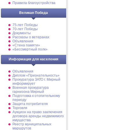
Правила благоустройства
Великая Победа
75-лет Победы
70-лет Победы
Документы
Рассказы о ветеранах
Объявления
«Стена памяти»
«Бессмертный полк»
Информация для населения
Объявления
Диплом «Признательность»
Прокуратура ЗАТО г. Мирный
информирует
Военная прокуратура
гарнизона Мирный
Подготовка к отопительному
периоду
Защита потребителя
Торговля
Аукцион на право заключения
договора аренды недвижимого
имущества
Реестр муниципальных
маршрутов