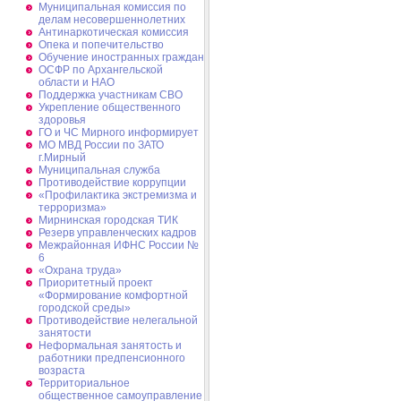
Муниципальная комиссия по
делам несовершеннолетних
Антинаркотическая комиссия
Опека и попечительство
Обучение иностранных граждан
ОСФР по Архангельской
области и НАО
Поддержка участникам СВО
Укрепление общественного
здоровья
ГО и ЧС Мирного информирует
МО МВД России по ЗАТО
г.Мирный
Муниципальная cлужба
Противодействие коррупции
«Профилактика экстремизма и
терроризма»
Мирнинская городская ТИК
Резерв управленческих кадров
Межрайонная ИФНС России №
6
«Охрана труда»
Приоритетный проект
«Формирование комфортной
городской среды»
Противодействие нелегальной
занятости
Неформальная занятость и
работники предпенсионного
возраста
Территориальное
общественное самоуправление