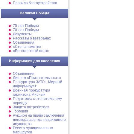
Правила благоустройства
Великая Победа
75-лет Победы
70-лет Победы
Документы
Рассказы о ветеранах
Объявления
«Стена памяти»
«Бессмертный полк»
Информация для населения
Объявления
Диплом «Признательность»
Прокуратура ЗАТО г. Мирный
информирует
Военная прокуратура
гарнизона Мирный
Подготовка к отопительному
периоду
Защита потребителя
Торговля
Аукцион на право заключения
договора аренды недвижимого
имущества
Реестр муниципальных
маршрутов