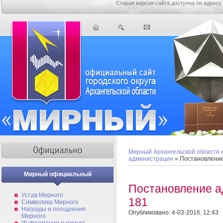
Старая версия сайта доступна по адресу
Мирный Архангельской области
администрации
» Постановлени
Мирный официальный
Постановление 
Устав Мирного
181
Символика Мирного
Награды и поощрения
Опубликовано: 4-03-2016, 12:43
Мирного