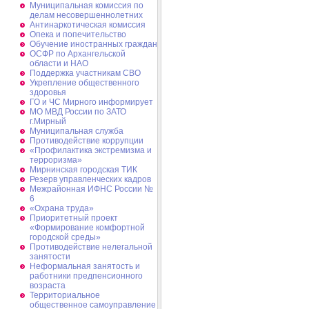
Муниципальная комиссия по
делам несовершеннолетних
Антинаркотическая комиссия
Опека и попечительство
Обучение иностранных граждан
ОСФР по Архангельской
области и НАО
Поддержка участникам СВО
Укрепление общественного
здоровья
ГО и ЧС Мирного информирует
МО МВД России по ЗАТО
г.Мирный
Муниципальная cлужба
Противодействие коррупции
«Профилактика экстремизма и
терроризма»
Мирнинская городская ТИК
Резерв управленческих кадров
Межрайонная ИФНС России №
6
«Охрана труда»
Приоритетный проект
«Формирование комфортной
городской среды»
Противодействие нелегальной
занятости
Неформальная занятость и
работники предпенсионного
возраста
Территориальное
общественное самоуправление