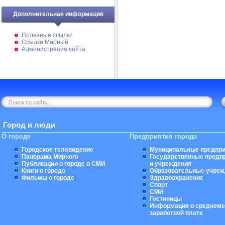
Дополнительная информация
Полезные ссылки
Ссылки Мирный
Администрация сайта
Город и люди
О городе
Предприятия города
Городское телевидение
Муниципальные предпри
Панорама Мирного
Государственные предп
Публикации о городе в СМИ
и учреждения
Книги о городе
Образовательные учреж
Фильмы о городе
Здравоохранение
Спорт
СМИ
Гостиницы
Информация о среднеме
заработной плате