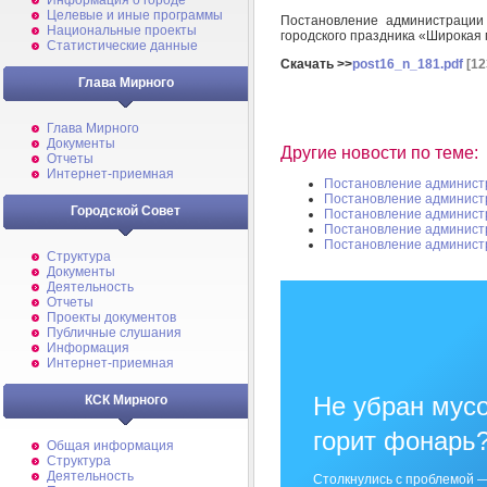
Информация о городе
Целевые и иные программы
Постановление администрации
Национальные проекты
городского праздника «Широкая
Статистические данные
Скачать >>
post16_n_181.pdf
[12
Глава Мирного
Глава Мирного
Документы
Другие новости по теме:
Отчеты
Интернет-приемная
Постановление админист
Постановление админист
Городской Совет
Постановление админист
Постановление админист
Постановление админист
Структура
Документы
Деятельность
Отчеты
Проекты документов
Публичные слушания
Информация
Интернет-приемная
Не убран мусо
КСК Мирного
горит фонарь
Общая информация
Структура
Деятельность
Столкнулись с проблемой —