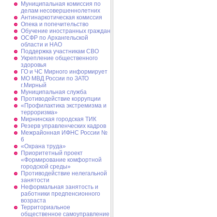
Муниципальная комиссия по
делам несовершеннолетних
Антинаркотическая комиссия
Опека и попечительство
Обучение иностранных граждан
ОСФР по Архангельской
области и НАО
Поддержка участникам СВО
Укрепление общественного
здоровья
ГО и ЧС Мирного информирует
МО МВД России по ЗАТО
г.Мирный
Муниципальная cлужба
Противодействие коррупции
«Профилактика экстремизма и
терроризма»
Мирнинская городская ТИК
Резерв управленческих кадров
Межрайонная ИФНС России №
6
«Охрана труда»
Приоритетный проект
«Формирование комфортной
городской среды»
Противодействие нелегальной
занятости
Неформальная занятость и
работники предпенсионного
возраста
Территориальное
общественное самоуправление