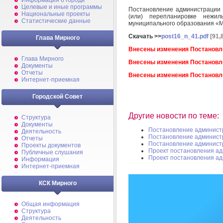
Информация о городе
Целевые и иные программы
Постановление администрации 
Национальные проекты
(или) перепланировке нежи
Статистические данные
муниципального образования «
Скачать >>
post16_n_41.pdf
[91,
Глава Мирного
Внесены изменения Постановле
Глава Мирного
Внесены изменения Постановле
Документы
Отчеты
Внесены изменения Постановле
Интернет-приемная
Городской Совет
Другие новости по теме:
Структура
Документы
Постановление админист
Деятельность
Постановление админист
Отчеты
Постановление админист
Проекты документов
Проект постановления а
Публичные слушания
Проект постановления а
Информация
Интернет-приемная
КСК Мирного
Общая информация
Структура
Деятельность