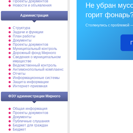
Проекты документов
Не убран мусо
Новости и объявления
горит фонарь
Администрация
Столкнулись с проблемой —
Структура
Задачи и функции
План работы
Документы
Проекты документов
Муниципальный контроль
Дорожный фонд Мирного
Cведения о муниципальном
имуществе
Ведомственный контроль
Антимонопольный комплаенс
Отчеты
Информационные системы
Защита информации
Интернет-приемная
ФЭУ администрации Мирного
Общая информация
Проекты документов
Документы
Публичные слушания
Бюджет для граждан
Бюджет