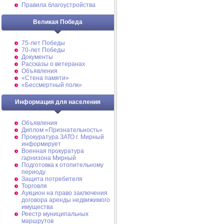
Правила благоустройства
Великая Победа
75-лет Победы
70-лет Победы
Документы
Рассказы о ветеранах
Объявления
«Стена памяти»
«Бессмертный полк»
Информация для населения
Объявления
Диплом «Признательность»
Прокуратура ЗАТО г. Мирный
информирует
Военная прокуратура
гарнизона Мирный
Подготовка к отопительному
периоду
Защита потребителя
Торговля
Аукцион на право заключения
договора аренды недвижимого
имущества
Реестр муниципальных
маршрутов