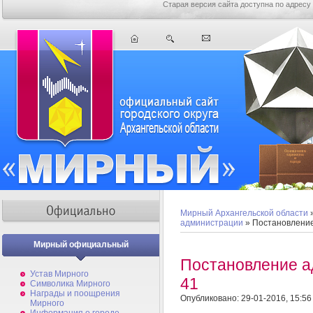
Старая версия сайта доступна по адресу
Мирный Архангельской области
администрации
» Постановлени
Мирный официальный
Постановление 
Устав Мирного
41
Символика Мирного
Награды и поощрения
Опубликовано: 29-01-2016, 15:56
Мирного