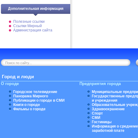
Дополнительная информация
Полезные ссылки
Ссылки Мирный
Администрация сайта
Город и люди
О городе
Предприятия города
Городское телевидение
Муниципальные предпри
Панорама Мирного
Государственные предп
Публикации о городе в СМИ
и учреждения
Книги о городе
Образовательные учреж
Фильмы о городе
Здравоохранение
Спорт
СМИ
Гостиницы
Информация о среднеме
заработной плате