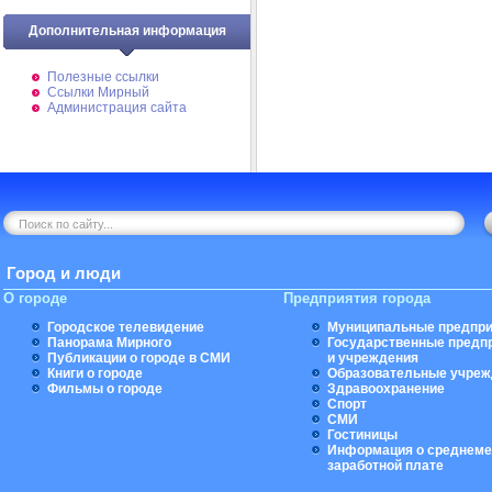
Дополнительная информация
Полезные ссылки
Ссылки Мирный
Администрация сайта
Город и люди
О городе
Предприятия города
Городское телевидение
Муниципальные предпри
Панорама Мирного
Государственные предп
Публикации о городе в СМИ
и учреждения
Книги о городе
Образовательные учреж
Фильмы о городе
Здравоохранение
Спорт
СМИ
Гостиницы
Информация о среднеме
заработной плате