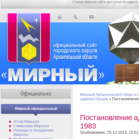
Старая версия сайта доступна по адресу
Мирный Архангельской области
администрации
» Постановлени
Мирный официальный
Постановление 
Устав Мирного
1983
Символика Мирного
Награды и поощрения
Опубликовано: 25-12-2015, 15:51
Мирного