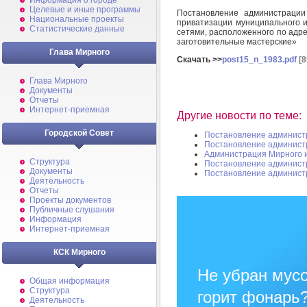
Информация о городе
Целевые и иные программы
Постановление администраци
Национальные проекты
приватизации муниципального 
Статистические данные
сетями, расположенного по адре
заготовительные мастерские»
Глава Мирного
Скачать >>
post15_n_1983.pdf
[8
Глава Мирного
Документы
Отчеты
Интернет-приемная
Другие новости по теме:
Городской Совет
Постановление админист
Постановление админист
Администрация Мирного 
Структура
Постановление админист
Документы
Постановление админист
Деятельность
Отчеты
Проекты документов
Публичные слушания
Информация
Интернет-приемная
КСК Мирного
Не убран мусо
Общая информация
Структура
горит фонарь
Деятельность