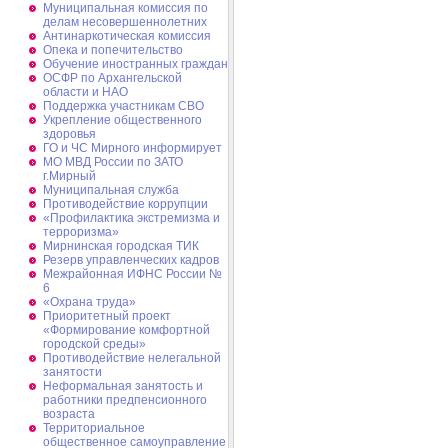
Муниципальная комиссия по
делам несовершеннолетних
Антинаркотическая комиссия
Опека и попечительство
Обучение иностранных граждан
ОСФР по Архангельской
области и НАО
Поддержка участникам СВО
Укрепление общественного
здоровья
ГО и ЧС Мирного информирует
МО МВД России по ЗАТО
г.Мирный
Муниципальная cлужба
Противодействие коррупции
«Профилактика экстремизма и
терроризма»
Мирнинская городская ТИК
Резерв управленческих кадров
Межрайонная ИФНС России №
6
«Охрана труда»
Приоритетный проект
«Формирование комфортной
городской среды»
Противодействие нелегальной
занятости
Неформальная занятость и
работники предпенсионного
возраста
Территориальное
общественное самоуправление