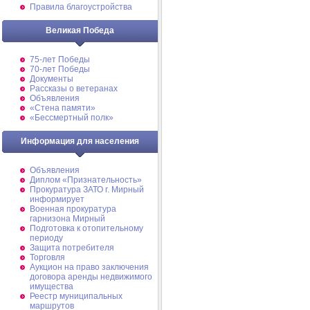
Правила благоустройства
Великая Победа
75-лет Победы
70-лет Победы
Документы
Рассказы о ветеранах
Объявления
«Стена памяти»
«Бессмертный полк»
Информация для населения
Объявления
Диплом «Признательность»
Прокуратура ЗАТО г. Мирный
информирует
Военная прокуратура
гарнизона Мирный
Подготовка к отопительному
периоду
Защита потребителя
Торговля
Аукцион на право заключения
договора аренды недвижимого
имущества
Реестр муниципальных
маршрутов