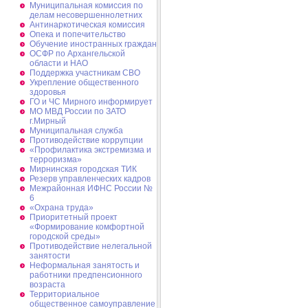
Муниципальная комиссия по
делам несовершеннолетних
Антинаркотическая комиссия
Опека и попечительство
Обучение иностранных граждан
ОСФР по Архангельской
области и НАО
Поддержка участникам СВО
Укрепление общественного
здоровья
ГО и ЧС Мирного информирует
МО МВД России по ЗАТО
г.Мирный
Муниципальная cлужба
Противодействие коррупции
«Профилактика экстремизма и
терроризма»
Мирнинская городская ТИК
Резерв управленческих кадров
Межрайонная ИФНС России №
6
«Охрана труда»
Приоритетный проект
«Формирование комфортной
городской среды»
Противодействие нелегальной
занятости
Неформальная занятость и
работники предпенсионного
возраста
Территориальное
общественное самоуправление