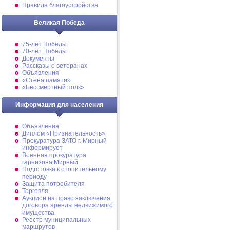
Правила благоустройства
Великая Победа
75-лет Победы
70-лет Победы
Документы
Рассказы о ветеранах
Объявления
«Стена памяти»
«Бессмертный полк»
Информация для населения
Объявления
Диплом «Признательность»
Прокуратура ЗАТО г. Мирный
информирует
Военная прокуратура
гарнизона Мирный
Подготовка к отопительному
периоду
Защита потребителя
Торговля
Аукцион на право заключения
договора аренды недвижимого
имущества
Реестр муниципальных
маршрутов