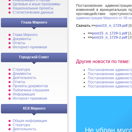
Информация о городе
Целевые и иные программы
Постановление администраци
Национальные проекты
изменений в муниципальную п
Статистические данные
противодействие преступно
администрации Мирного от 08 но
Глава Мирного
Скачать >>
post15_n_1729.pdf
[8
>>
post15_n_1729-1.pdf
[1
Глава Мирного
>>
post15_n_1729-2.pdf
[3
Документы
Отчеты
Интернет-приемная
Городской Совет
Другие новости по теме:
Структура
Постановление админист
Документы
Постановление админист
Деятельность
Постановление админист
Отчеты
Постановление админист
Проекты документов
Постановление админист
Публичные слушания
Информация
Интернет-приемная
КСК Мирного
Общая информация
Структура
Не убран мусо
Деятельность