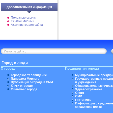
Дополнительная информация
Полезные ссылки
Ссылки Мирный
Администрация сайта
Город и люди
О городе
Предприятия города
Городское телевидение
Муниципальные предпри
Панорама Мирного
Государственные предп
Публикации о городе в СМИ
и учреждения
Книги о городе
Образовательные учреж
Фильмы о городе
Здравоохранение
Спорт
СМИ
Гостиницы
Информация о среднеме
заработной плате