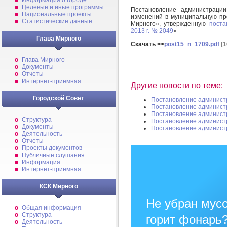
Информация о городе
Целевые и иные программы
Постановление администраци
Национальные проекты
изменений в муниципальную п
Статистические данные
Мирного», утвержденную
поста
2013 г. № 2049
»
Глава Мирного
Скачать >>
post15_n_1709.pdf
[1
Глава Мирного
Документы
Отчеты
Интернет-приемная
Другие новости по теме:
Городской Совет
Постановление админист
Постановление админист
Постановление админист
Структура
Постановление админист
Документы
Постановление админист
Деятельность
Отчеты
Проекты документов
Публичные слушания
Информация
Интернет-приемная
КСК Мирного
Не убран мусо
Общая информация
Структура
горит фонарь
Деятельность