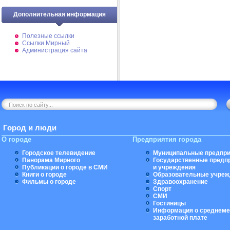
Дополнительная информация
Полезные ссылки
Ссылки Мирный
Администрация сайта
Город и люди
О городе
Предприятия города
Городское телевидение
Муниципальные предпри
Панорама Мирного
Государственные предп
Публикации о городе в СМИ
и учреждения
Книги о городе
Образовательные учреж
Фильмы о городе
Здравоохранение
Спорт
СМИ
Гостиницы
Информация о среднеме
заработной плате