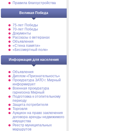
Правила благоустройства
Великая Победа
75-лет Победы
70-лет Победы
Документы
Рассказы о ветеранах
Объявления
«Стена памяти»
«Бессмертный полк»
Информация для населения
Объявления
Диплом «Признательность»
Прокуратура ЗАТО г. Мирный
информирует
Военная прокуратура
гарнизона Мирный
Подготовка к отопительному
периоду
Защита потребителя
Торговля
Аукцион на право заключения
договора аренды недвижимого
имущества
Реестр муниципальных
маршрутов