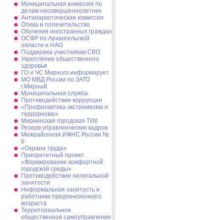
Муниципальная комиссия по
делам несовершеннолетних
Антинаркотическая комиссия
Опека и попечительство
Обучение иностранных граждан
ОСФР по Архангельской
области и НАО
Поддержка участникам СВО
Укрепление общественного
здоровья
ГО и ЧС Мирного информирует
МО МВД России по ЗАТО
г.Мирный
Муниципальная cлужба
Противодействие коррупции
«Профилактика экстремизма и
терроризма»
Мирнинская городская ТИК
Резерв управленческих кадров
Межрайонная ИФНС России №
6
«Охрана труда»
Приоритетный проект
«Формирование комфортной
городской среды»
Противодействие нелегальной
занятости
Неформальная занятость и
работники предпенсионного
возраста
Территориальное
общественное самоуправление