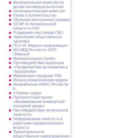
Муниципальная комиссия по
делам несовершеннолетних
Антинаркотическая комиссия
Опека и попечительство
Обучение иностранных граждан
ОСФР по Архангельской
области и НАО
Поддержка участникам СВО
Укрепление общественного
здоровья
ГО и ЧС Мирного информирует
МО МВД России по ЗАТО
г.Мирный
Муниципальная cлужба
Противодействие коррупции
«Профилактика экстремизма и
терроризма»
Мирнинская городская ТИК
Резерв управленческих кадров
Межрайонная ИФНС России №
6
«Охрана труда»
Приоритетный проект
«Формирование комфортной
городской среды»
Противодействие нелегальной
занятости
Неформальная занятость и
работники предпенсионного
возраста
Территориальное
общественное самоуправление