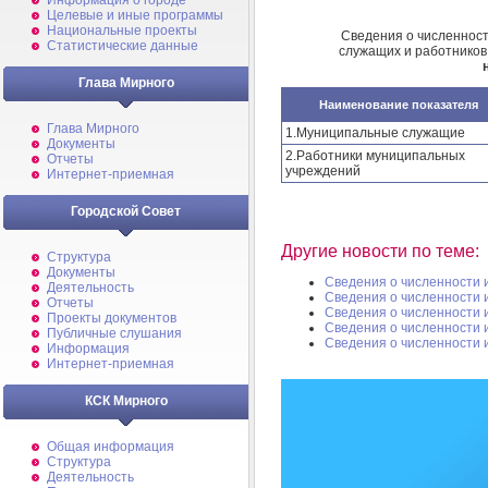
Информация о городе
Целевые и иные программы
Национальные проекты
Сведения о численнос
Статистические данные
служащих и работников
Глава Мирного
Наименование показателя
Глава Мирного
1.Муниципальные служащие
Документы
2.Работники муниципальных
Отчеты
учреждений
Интернет-приемная
Городской Совет
Другие новости по теме:
Структура
Документы
Сведения о численности
Деятельность
Сведения о численности
Отчеты
Сведения о численности
Проекты документов
Сведения о численности
Публичные слушания
Сведения о численности
Информация
Интернет-приемная
КСК Мирного
Общая информация
Структура
Деятельность