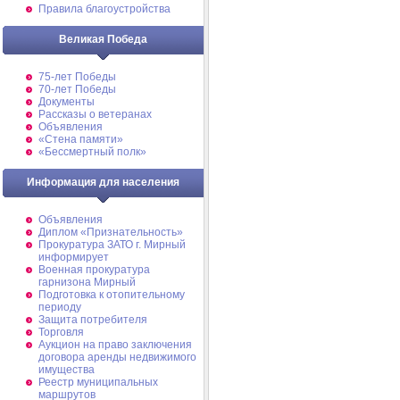
Правила благоустройства
Великая Победа
75-лет Победы
70-лет Победы
Документы
Рассказы о ветеранах
Объявления
«Стена памяти»
«Бессмертный полк»
Информация для населения
Объявления
Диплом «Признательность»
Прокуратура ЗАТО г. Мирный
информирует
Военная прокуратура
гарнизона Мирный
Подготовка к отопительному
периоду
Защита потребителя
Торговля
Аукцион на право заключения
договора аренды недвижимого
имущества
Реестр муниципальных
маршрутов