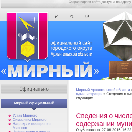
Старая версия сайта доступна по адресу
Мирный Архангельской области
администрации
» Сведения о чи
служащих
Мирный официальный
Сведения о числ
Устав Мирного
Символика Мирного
содержании мун
Награды и поощрения
Мирного
Опубликовано: 27-08-2015, 16:23