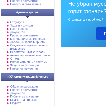
Проекты документов
Не убран мусо
Новости и объявления
горит фонарь
Администрация
Столкнулись с проблемой —
Структура
Задачи и функции
План работы
Документы
Проекты документов
Муниципальный контроль
Дорожный фонд Мирного
Cведения о муниципальном
имуществе
Ведомственный контроль
Антимонопольный комплаенс
Отчеты
Информационные системы
Защита информации
Интернет-приемная
ФЭУ администрации Мирного
Общая информация
Проекты документов
Документы
Публичные слушания
Бюджет для граждан
Бюджет