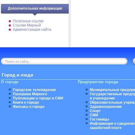
Дополнительная информация
Полезные ссылки
Ссылки Мирный
Администрация сайта
Город и люди
О городе
Предприятия города
Городское телевидение
Муниципальные предпри
Панорама Мирного
Государственные предп
Публикации о городе в СМИ
и учреждения
Книги о городе
Образовательные учреж
Фильмы о городе
Здравоохранение
Спорт
СМИ
Гостиницы
Информация о среднеме
заработной плате