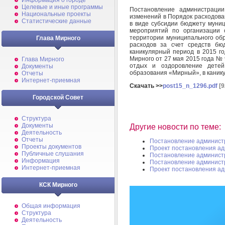
Информация о городе
Целевые и иные программы
Постановление администраци
Национальные проекты
изменений в Порядок расходова
Статистические данные
в виде субсидии бюджету муни
мероприятий по организации 
территории муниципального об
Глава Мирного
расходов за счет средств бю
каникулярный период в 2015 г
Мирного от 27 мая 2015 года №
Глава Мирного
отдых и оздоровление детей
Документы
образования «Мирный», в канику
Отчеты
Интернет-приемная
Скачать >>
post15_n_1296.pdf
[9
Городской Совет
Структура
Документы
Другие новости по теме:
Деятельность
Отчеты
Постановление админист
Проекты документов
Проект постановления а
Публичные слушания
Постановление админист
Информация
Постановление админист
Интернет-приемная
Проект постановления а
КСК Мирного
Общая информация
Структура
Деятельность