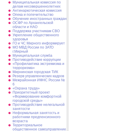
Муниципальная комиссия по
делам несовершеннолетних
Антинаркотическая комиссия
Опека и попечительство
Обучение иностранных граждан
ОСФР по Архангельской
области и НАО
Поддержка участникам СВО
Укрепление общественного
здоровья
ГО и ЧС Мирного информирует
МО МВД России по ЗАТО
г.Мирный
Муниципальная cлужба
Противодействие коррупции
«Профилактика экстремизма и
терроризма»
Мирнинская городская ТИК
Резерв управленческих кадров
Межрайонная ИФНС России №
6
«Охрана труда»
Приоритетный проект
«Формирование комфортной
городской среды»
Противодействие нелегальной
занятости
Неформальная занятость и
работники предпенсионного
возраста
Территориальное
общественное самоуправление