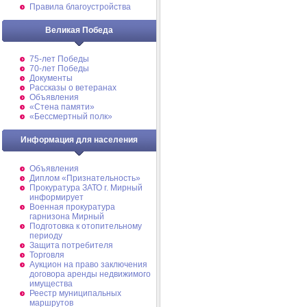
Правила благоустройства
Великая Победа
75-лет Победы
70-лет Победы
Документы
Рассказы о ветеранах
Объявления
«Стена памяти»
«Бессмертный полк»
Информация для населения
Объявления
Диплом «Признательность»
Прокуратура ЗАТО г. Мирный
информирует
Военная прокуратура
гарнизона Мирный
Подготовка к отопительному
периоду
Защита потребителя
Торговля
Аукцион на право заключения
договора аренды недвижимого
имущества
Реестр муниципальных
маршрутов