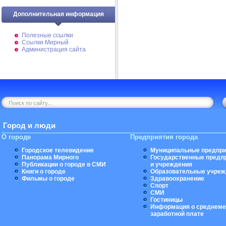
Дополнительная информация
Полезные ссылки
Ссылки Мирный
Администрация сайта
Город и люди
О городе
Предприятия города
Городское телевидение
Муниципальные предпри
Панорама Мирного
Государственные предп
Публикации о городе в СМИ
и учреждения
Книги о городе
Образовательные учреж
Фильмы о городе
Здравоохранение
Спорт
СМИ
Гостиницы
Информация о среднеме
заработной плате