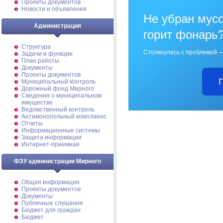
Проекты документов
Новости и объявления
Не убран мусо
Администрация
горит фонарь
Структура
Столкнулись с проблемой —
Задачи и функции
План работы
Документы
Проекты документов
Муниципальный контроль
Дорожный фонд Мирного
Cведения о муниципальном
имуществе
Ведомственный контроль
Антимонопольный комплаенс
Отчеты
Информационные системы
Защита информации
Интернет-приемная
ФЭУ администрации Мирного
Общая информация
Проекты документов
Документы
Публичные слушания
Бюджет для граждан
Бюджет