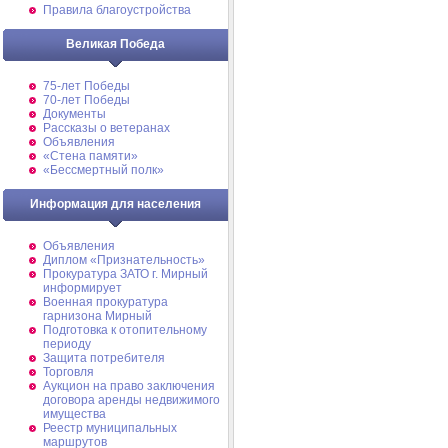
Правила благоустройства
Великая Победа
75-лет Победы
70-лет Победы
Документы
Рассказы о ветеранах
Объявления
«Стена памяти»
«Бессмертный полк»
Информация для населения
Объявления
Диплом «Признательность»
Прокуратура ЗАТО г. Мирный
информирует
Военная прокуратура
гарнизона Мирный
Подготовка к отопительному
периоду
Защита потребителя
Торговля
Аукцион на право заключения
договора аренды недвижимого
имущества
Реестр муниципальных
маршрутов