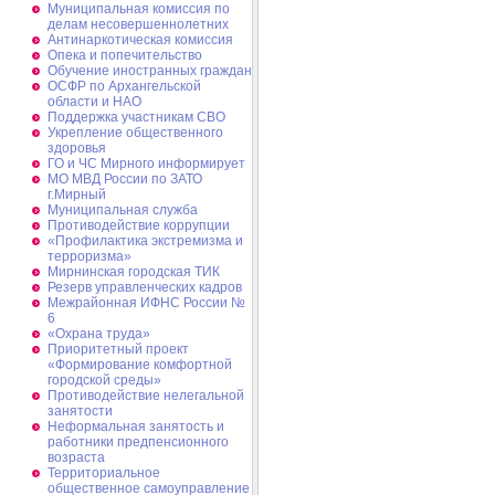
Муниципальная комиссия по
делам несовершеннолетних
Антинаркотическая комиссия
Опека и попечительство
Обучение иностранных граждан
ОСФР по Архангельской
области и НАО
Поддержка участникам СВО
Укрепление общественного
здоровья
ГО и ЧС Мирного информирует
МО МВД России по ЗАТО
г.Мирный
Муниципальная cлужба
Противодействие коррупции
«Профилактика экстремизма и
терроризма»
Мирнинская городская ТИК
Резерв управленческих кадров
Межрайонная ИФНС России №
6
«Охрана труда»
Приоритетный проект
«Формирование комфортной
городской среды»
Противодействие нелегальной
занятости
Неформальная занятость и
работники предпенсионного
возраста
Территориальное
общественное самоуправление