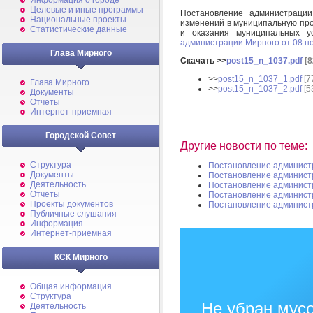
Информация о городе
Целевые и иные программы
Постановление администраци
Национальные проекты
изменений в муниципальную пр
Статистические данные
и оказания муниципальных у
администрации Мирного от 08 н
Глава Мирного
Скачать >>
post15_n_1037.pdf
[8
>>
post15_n_1037_1.pdf
[7
Глава Мирного
>>
post15_n_1037_2.pdf
[5
Документы
Отчеты
Интернет-приемная
Городской Совет
Другие новости по теме:
Структура
Постановление админист
Документы
Постановление админист
Деятельность
Постановление админист
Отчеты
Постановление админист
Проекты документов
Постановление админист
Публичные слушания
Информация
Интернет-приемная
КСК Мирного
Общая информация
Структура
Не убран мусо
Деятельность