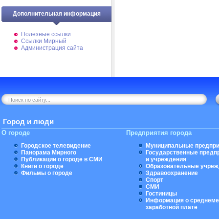
Дополнительная информация
Полезные ссылки
Ссылки Мирный
Администрация сайта
Город и люди
О городе
Предприятия города
Городское телевидение
Муниципальные предпри
Панорама Мирного
Государственные предп
Публикации о городе в СМИ
и учреждения
Книги о городе
Образовательные учреж
Фильмы о городе
Здравоохранение
Спорт
СМИ
Гостиницы
Информация о среднеме
заработной плате