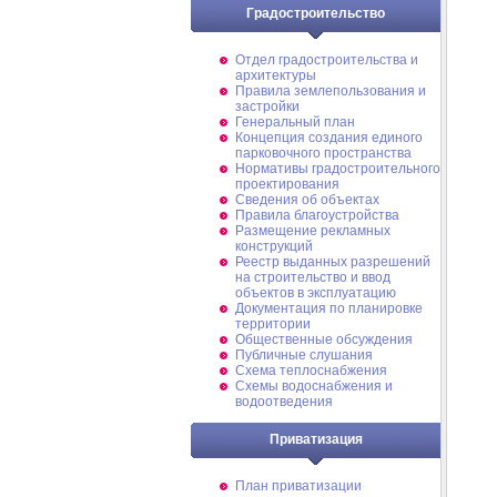
Градостроительство
Отдел градостроительства и
архитектуры
Правила землепользования и
застройки
Генеральный план
Концепция создания единого
парковочного пространства
Нормативы градостроительного
проектирования
Сведения об объектах
Правила благоустройства
Размещение рекламных
конструкций
Реестр выданных разрешений
на строительство и ввод
объектов в эксплуатацию
Документация по планировке
территории
Общественные обсуждения
Публичные слушания
Схема теплоснабжения
Схемы водоснабжения и
водоотведения
Приватизация
План приватизации