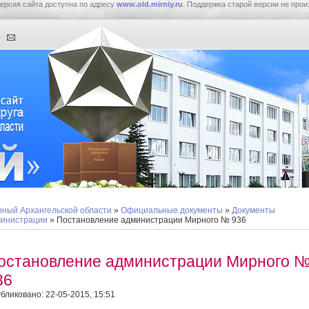
ерсия сайта доступна по адресу
www.old.mirniy.ru
. Поддержка старой версии не прои
ный Архангельской области
»
Официальные документы
»
Документы
инистрации
» Постановление администрации Мирного № 936
остановление администрации Мирного 
36
бликовано: 22-05-2015, 15:51