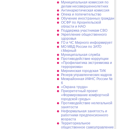
Муниципальная комиссия по
делам несовершеннолетних
Антинаркотическая комиссия
Опека и попечительство
Обучение иностранных граждан
ОСФР по Архангельской
области и НАО
Поддержка участникам СВО
Укрепление общественного
здоровья
ГО и ЧС Мирного информирует
МО МВД России по ЗАТО
г.Мирный
Муниципальная cлужба
Противодействие коррупции
«Профилактика экстремизма и
терроризма»
Мирнинская городская ТИК
Резерв управленческих кадров
Межрайонная ИФНС России №
6
«Охрана труда»
Приоритетный проект
«Формирование комфортной
городской среды»
Противодействие нелегальной
занятости
Неформальная занятость и
работники предпенсионного
возраста
Территориальное
общественное самоуправление