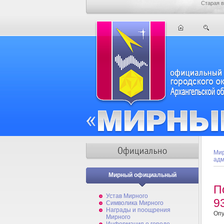
Старая в
Мир
адм
Мирный официальный
П
Устав Мирного
9
Символика Мирного
Награды и поощрения
Опу
Мирного