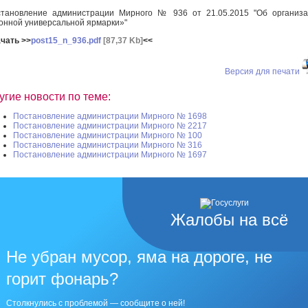
тановление администрации Мирного № 936 от 21.05.2015 "Об организ
онной универсальной ярмарки»"
чать >>
post15_n_936.pdf
[87,37 Kb]
<<
Версия для печати
угие новости по теме:
Постановление администрации Мирного № 1698
Постановление администрации Мирного № 2217
Постановление администрации Мирного № 100
Постановление администрации Мирного № 316
Постановление администрации Мирного № 1697
Жалобы на всё
Не убран мусор, яма на дороге, не
горит фонарь?
Столкнулись с проблемой — сообщите о ней!