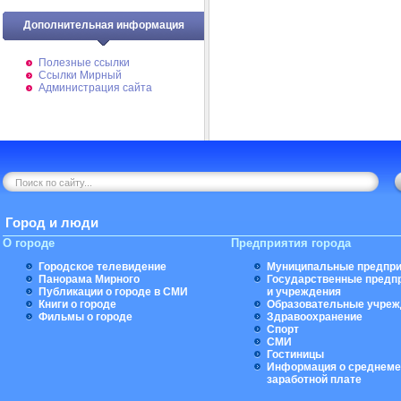
Дополнительная информация
Полезные ссылки
Ссылки Мирный
Администрация сайта
Город и люди
О городе
Предприятия города
Городское телевидение
Муниципальные предпри
Панорама Мирного
Государственные предп
Публикации о городе в СМИ
и учреждения
Книги о городе
Образовательные учреж
Фильмы о городе
Здравоохранение
Спорт
СМИ
Гостиницы
Информация о среднеме
заработной плате