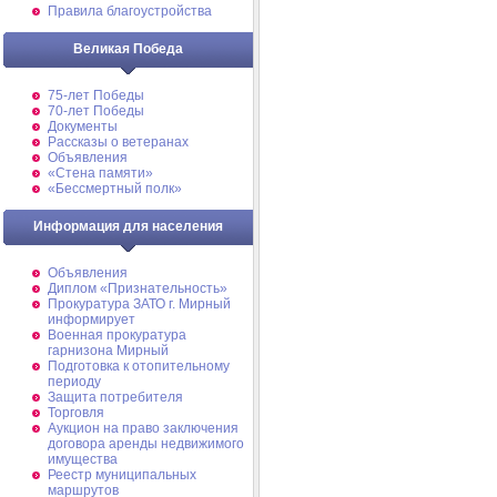
Правила благоустройства
Великая Победа
75-лет Победы
70-лет Победы
Документы
Рассказы о ветеранах
Объявления
«Стена памяти»
«Бессмертный полк»
Информация для населения
Объявления
Диплом «Признательность»
Прокуратура ЗАТО г. Мирный
информирует
Военная прокуратура
гарнизона Мирный
Подготовка к отопительному
периоду
Защита потребителя
Торговля
Аукцион на право заключения
договора аренды недвижимого
имущества
Реестр муниципальных
маршрутов