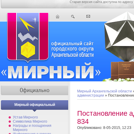
Старая версия сайта доступна по адресу
Мирный Архангельской области
администрации
» Постановлени
Мирный официальный
Постановление 
Устав Мирного
834
Символика Мирного
Награды и поощрения
Опубликовано: 8-05-2015, 12:23
Мирного