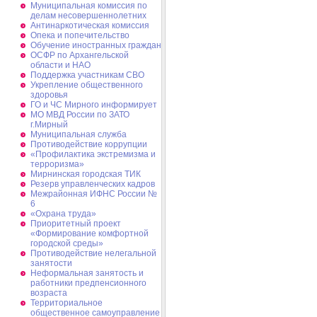
Муниципальная комиссия по
делам несовершеннолетних
Антинаркотическая комиссия
Опека и попечительство
Обучение иностранных граждан
ОСФР по Архангельской
области и НАО
Поддержка участникам СВО
Укрепление общественного
здоровья
ГО и ЧС Мирного информирует
МО МВД России по ЗАТО
г.Мирный
Муниципальная cлужба
Противодействие коррупции
«Профилактика экстремизма и
терроризма»
Мирнинская городская ТИК
Резерв управленческих кадров
Межрайонная ИФНС России №
6
«Охрана труда»
Приоритетный проект
«Формирование комфортной
городской среды»
Противодействие нелегальной
занятости
Неформальная занятость и
работники предпенсионного
возраста
Территориальное
общественное самоуправление