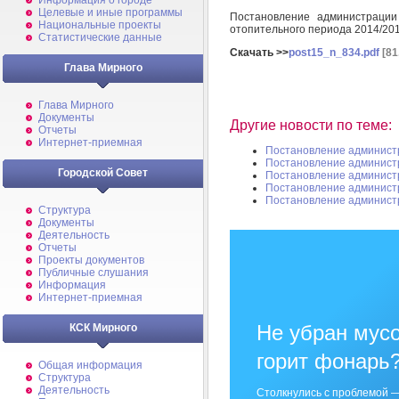
Информация о городе
Целевые и иные программы
Постановление администраци
Национальные проекты
отопительного периода 2014/201
Статистические данные
Скачать >>
post15_n_834.pdf
[81
Глава Мирного
Глава Мирного
Документы
Другие новости по теме:
Отчеты
Интернет-приемная
Постановление админист
Постановление админист
Городской Совет
Постановление админист
Постановление админист
Постановление админист
Структура
Документы
Деятельность
Отчеты
Проекты документов
Публичные слушания
Информация
Интернет-приемная
Не убран мусо
КСК Мирного
горит фонарь
Общая информация
Структура
Деятельность
Столкнулись с проблемой —