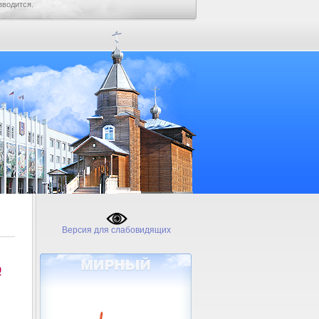
зводится.
Версия для слабовидящих
№