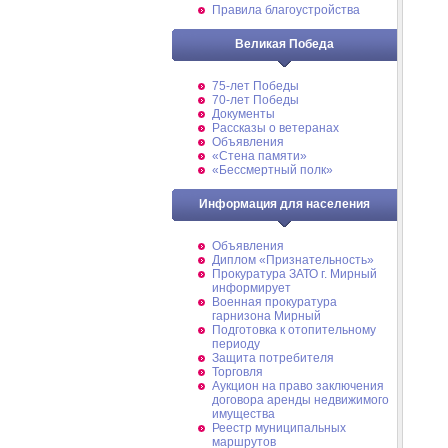
Правила благоустройства
Великая Победа
75-лет Победы
70-лет Победы
Документы
Рассказы о ветеранах
Объявления
«Стена памяти»
«Бессмертный полк»
Информация для населения
Объявления
Диплом «Признательность»
Прокуратура ЗАТО г. Мирный
информирует
Военная прокуратура
гарнизона Мирный
Подготовка к отопительному
периоду
Защита потребителя
Торговля
Аукцион на право заключения
договора аренды недвижимого
имущества
Реестр муниципальных
маршрутов