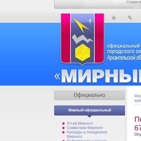
Старая в
Мир
адм
Мирный официальный
П
Устав Мирного
6
Символика Мирного
Награды и поощрения
Опу
Мирного