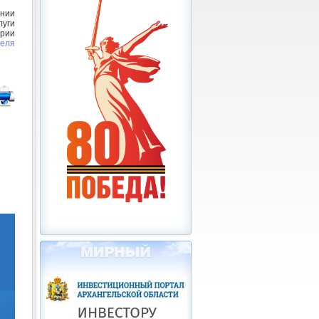
нии
луги
рии
реля