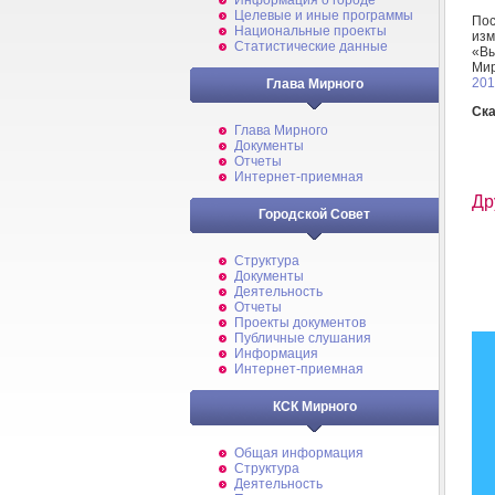
Информация о городе
Целевые и иные программы
По
Национальные проекты
изм
Статистические данные
«В
Ми
201
Глава Мирного
Cка
Глава Мирного
Документы
Отчеты
Интернет-приемная
Др
Городской Совет
Структура
Документы
Деятельность
Отчеты
Проекты документов
Публичные слушания
Информация
Интернет-приемная
КСК Мирного
Общая информация
Структура
Деятельность