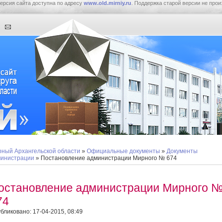
ерсия сайта доступна по адресу
www.old.mirniy.ru
. Поддержка старой версии не прои
ный Архангельской области
»
Официальные документы
»
Документы
инистрации
» Постановление администрации Мирного № 674
остановление администрации Мирного 
74
бликовано: 17-04-2015, 08:49