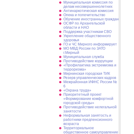
Муниципальная комиссия по
делам несовершеннолетних
Антинаркотическая комиссия
Опека и попечительство
Обучение иностранных граждан
ОСФР по Архангельской
области и НАО
Поддержка участникам СВО
Укрепление общественного
здоровья
ГО и ЧС Мирного информирует
МО МВД России по ЗАТО
г.Мирный
Муниципальная cлужба
Противодействие коррупции
«Профилактика экстремизма и
терроризма»
Мирнинская городская ТИК
Резерв управленческих кадров
Межрайонная ИФНС России №
6
«Охрана труда»
Приоритетный проект
«Формирование комфортной
городской среды»
Противодействие нелегальной
занятости
Неформальная занятость и
работники предпенсионного
возраста
Территориальное
общественное самоуправление