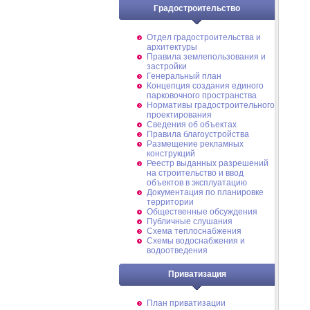
Градостроительство
Отдел градостроительства и
архитектуры
Правила землепользования и
застройки
Генеральный план
Концепция создания единого
парковочного пространства
Нормативы градостроительного
проектирования
Сведения об объектах
Правила благоустройства
Размещение рекламных
конструкций
Реестр выданных разрешений
на строительство и ввод
объектов в эксплуатацию
Документация по планировке
территории
Общественные обсуждения
Публичные слушания
Схема теплоснабжения
Схемы водоснабжения и
водоотведения
Приватизация
План приватизации