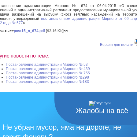
становление администрации Мирного № 674 от 06.04.2015 «О внесе
енений в административный регламент предоставления муниципальной ус
ыдача разрешений на вырубку (снос) зел?ных насаждений на террито
рного», утвержденный
постановлением администрации Мирного от 09 ап
2 года № 577
»
чать >>
post15_n_674.pdf
[92,16 Kb]
<<
Версия для печати
угие новости по теме:
Постановление администрации Мирного № 53
Постановление администрации Мирного № 439
Постановление администрации Мирного № 755
Постановление администрации Мирного №298
Постановление администрации Мирного №183
Жалобы на всё
Не убран мусор, яма на дороге, не
горит фонарь?