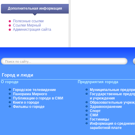
Дополнительная информация
Полезные ссылки
Ссылки Мирный
Администрация сайта
Город и люди
О городе
Предприятия города
Городское телевидение
Муниципальные предпри
Панорама Мирного
Государственные предп
Публикации о городе в СМИ
и учреждения
Книги о городе
Образовательные учреж
Фильмы о городе
Здравоохранение
Спорт
СМИ
Гостиницы
Информация о среднеме
заработной плате