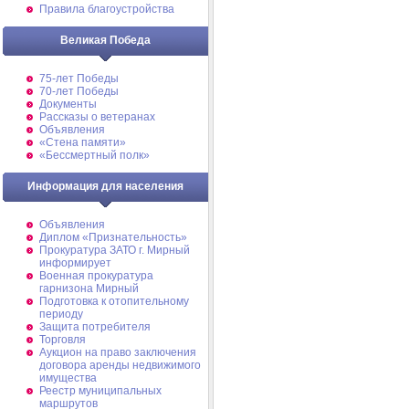
Правила благоустройства
Великая Победа
75-лет Победы
70-лет Победы
Документы
Рассказы о ветеранах
Объявления
«Стена памяти»
«Бессмертный полк»
Информация для населения
Объявления
Диплом «Признательность»
Прокуратура ЗАТО г. Мирный
информирует
Военная прокуратура
гарнизона Мирный
Подготовка к отопительному
периоду
Защита потребителя
Торговля
Аукцион на право заключения
договора аренды недвижимого
имущества
Реестр муниципальных
маршрутов