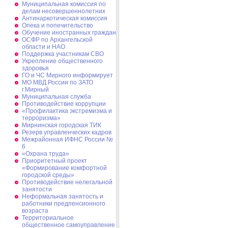
Муниципальная комиссия по
делам несовершеннолетних
Антинаркотическая комиссия
Опека и попечительство
Обучение иностранных граждан
ОСФР по Архангельской
области и НАО
Поддержка участникам СВО
Укрепление общественного
здоровья
ГО и ЧС Мирного информирует
МО МВД России по ЗАТО
г.Мирный
Муниципальная cлужба
Противодействие коррупции
«Профилактика экстремизма и
терроризма»
Мирнинская городская ТИК
Резерв управленческих кадров
Межрайонная ИФНС России №
6
«Охрана труда»
Приоритетный проект
«Формирование комфортной
городской среды»
Противодействие нелегальной
занятости
Неформальная занятость и
работники предпенсионного
возраста
Территориальное
общественное самоуправление