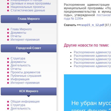
Информация о городе
Целевые и иные программы
Распоряжение администраци
Национальные проекты
муниципальной программы «Под
Статистические данные
предпринимательства в муни
годы», утвержденной
постанов
года № 1199
»
Глава Мирного
Скачать >>
rasp15_n_12.pdf
[87,
Глава Мирного
Документы
Отчеты
Интернет-приемная
Другие новости по теме:
Городской Совет
Распоряжение администр
Распоряжение администр
Структура
Распоряжение администр
Документы
Распоряжение администр
Деятельность
Распоряжение администр
Отчеты
Проекты документов
Публичные слушания
Информация
Интернет-приемная
КСК Мирного
Не убран мусо
Общая информация
Структура
Деятельность
горит фонарь