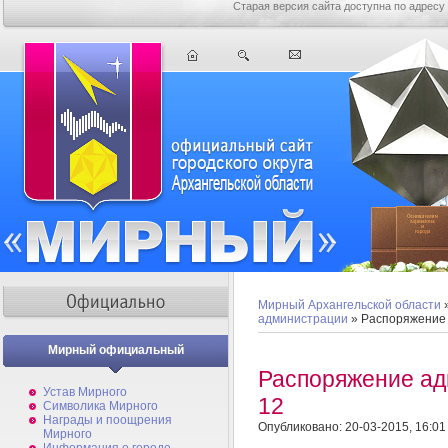
Старая версия сайта доступна по адресу
Мирный Архангельской области
администрации
» Распоряжение
Мирный официальный
Распоряжение а
Устав Мирного
12
Символика Мирного
Награды и поощрения
Опубликовано: 20-03-2015, 16:01
Мирного