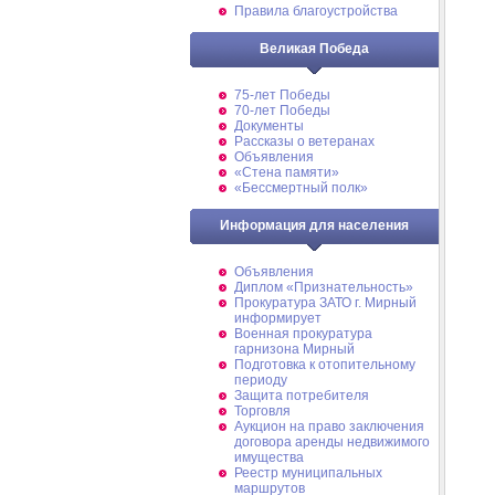
Правила благоустройства
Великая Победа
75-лет Победы
70-лет Победы
Документы
Рассказы о ветеранах
Объявления
«Стена памяти»
«Бессмертный полк»
Информация для населения
Объявления
Диплом «Признательность»
Прокуратура ЗАТО г. Мирный
информирует
Военная прокуратура
гарнизона Мирный
Подготовка к отопительному
периоду
Защита потребителя
Торговля
Аукцион на право заключения
договора аренды недвижимого
имущества
Реестр муниципальных
маршрутов