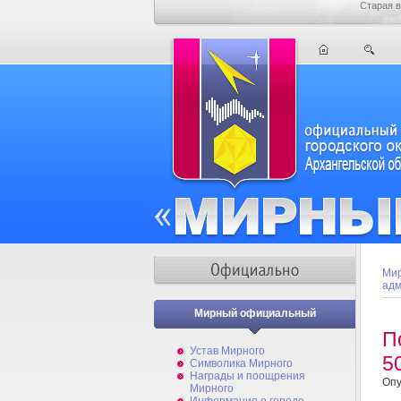
Старая в
Мир
адм
Мирный официальный
П
Устав Мирного
5
Символика Мирного
Награды и поощрения
Опу
Мирного