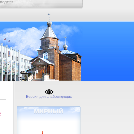
зводится.
Версия для слабовидящих
№