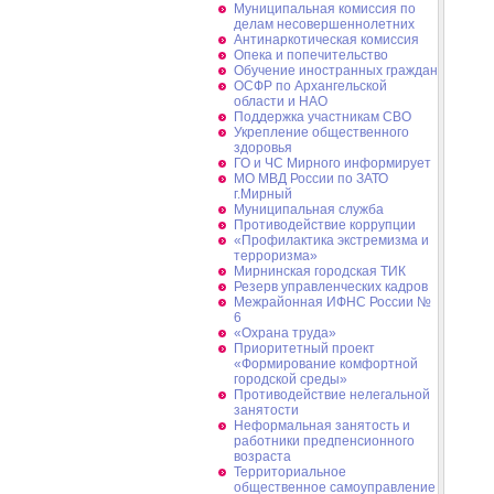
Муниципальная комиссия по
делам несовершеннолетних
Антинаркотическая комиссия
Опека и попечительство
Обучение иностранных граждан
ОСФР по Архангельской
области и НАО
Поддержка участникам СВО
Укрепление общественного
здоровья
ГО и ЧС Мирного информирует
МО МВД России по ЗАТО
г.Мирный
Муниципальная cлужба
Противодействие коррупции
«Профилактика экстремизма и
терроризма»
Мирнинская городская ТИК
Резерв управленческих кадров
Межрайонная ИФНС России №
6
«Охрана труда»
Приоритетный проект
«Формирование комфортной
городской среды»
Противодействие нелегальной
занятости
Неформальная занятость и
работники предпенсионного
возраста
Территориальное
общественное самоуправление