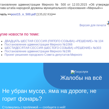
тановление администрации Мирного № 500 от 12.03.2015 «Об утвержд
тава штаба народной дружины муниципального образования «Мирный»»
чать >>
post15_n_500.pdf
[135,02 Kb]
<<
Версия для печати
угие новости по теме:
ДВАДЦАТЬ ШЕСТАЯ СЕССИЯ (ПЯТОГО СОЗЫВА) «РЕШЕНИЕ» № 104
Постановление администрации Мирного №1066
ШЕСТИДЕСЯТАЯ СЕССИЯ (ШЕСТОГО СОЗЫВА) «РЕШЕНИЕ» №303
Постановление администрации Мирного №196
Проект решения городского Совета депутатов Мирного
Жалобы на всё
Не убран мусор, яма на дороге, не
горит фонарь?
Столкнулись с проблемой — сообщите о ней!