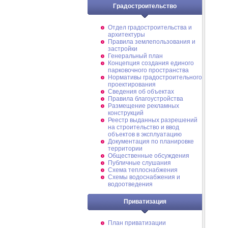
Градостроительство
Отдел градостроительства и
архитектуры
Правила землепользования и
застройки
Генеральный план
Концепция создания единого
парковочного пространства
Нормативы градостроительного
проектирования
Сведения об объектах
Правила благоустройства
Размещение рекламных
конструкций
Реестр выданных разрешений
на строительство и ввод
объектов в эксплуатацию
Документация по планировке
территории
Общественные обсуждения
Публичные слушания
Схема теплоснабжения
Схемы водоснабжения и
водоотведения
Приватизация
План приватизации