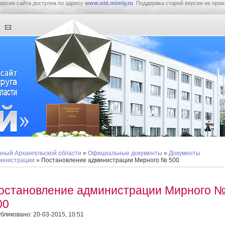
ерсия сайта доступна по адресу
www.old.mirniy.ru
. Поддержка старой версии не прои
ный Архангельской области
»
Официальные документы
»
Документы
инистрации
» Постановление администрации Мирного № 500
остановление администрации Мирного 
00
бликовано: 20-03-2015, 10:51