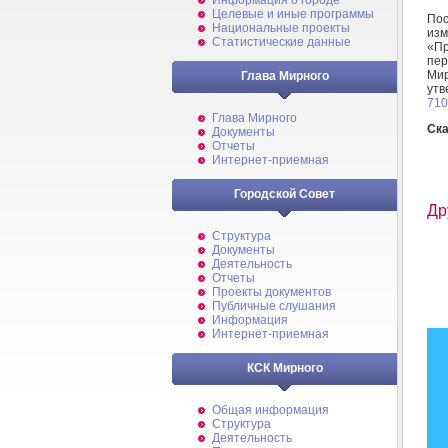
Информация о городе
Целевые и иные программы
По
Национальные проекты
изм
Статистические данные
«П
пе
Мир
Глава Мирного
ут
710
Глава Мирного
Ска
Документы
Отчеты
Интернет-приемная
Городской Совет
Др
Структура
Документы
Деятельность
Отчеты
Проекты документов
Публичные слушания
Информация
Интернет-приемная
КСК Мирного
Общая информация
Структура
Деятельность