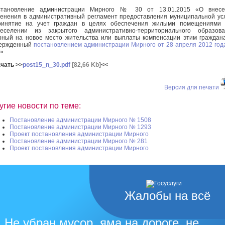
становление администрации Мирного № 30 от 13.01.2015 «О внесе
енения в административный регламент предоставления муниципальной ус
ринятие на учет граждан в целях обеспечения жилыми помещениями 
реселении из закрытого административно-территориального образова
ный на новое место жительства или выплаты компенсации этим граждан
вержденный
постановлением администрации Мирного от 28 апреля 2012 го
»
чать >>
post15_n_30.pdf
[82,66 Kb]
<<
Версия для печати
угие новости по теме:
Постановление администрации Мирного № 1508
Постановление администрации Мирного № 1293
Проект постановления администрации Мирного
Постановление администрации Мирного № 281
Проект постановления администрации Мирного
Жалобы на всё
Не убран мусор, яма на дороге, не