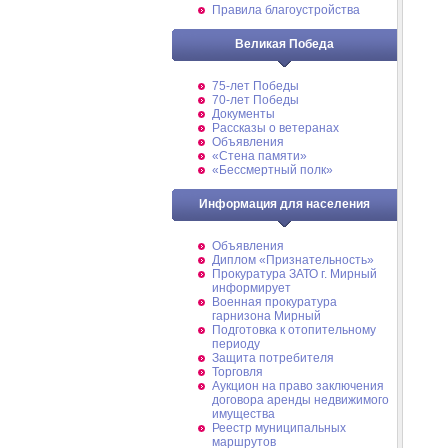
Правила благоустройства
Великая Победа
75-лет Победы
70-лет Победы
Документы
Рассказы о ветеранах
Объявления
«Стена памяти»
«Бессмертный полк»
Информация для населения
Объявления
Диплом «Признательность»
Прокуратура ЗАТО г. Мирный
информирует
Военная прокуратура
гарнизона Мирный
Подготовка к отопительному
периоду
Защита потребителя
Торговля
Аукцион на право заключения
договора аренды недвижимого
имущества
Реестр муниципальных
маршрутов