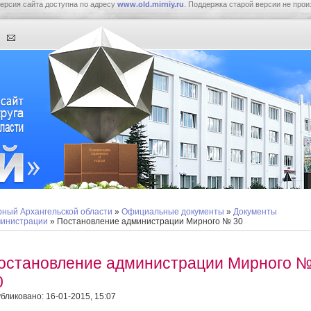
ерсия сайта доступна по адресу
www.old.mirniy.ru
. Поддержка старой версии не прои
ный Архангельской области
»
Официальные документы
»
Документы
инистрации
» Постановление администрации Мирного № 30
остановление администрации Мирного 
0
бликовано: 16-01-2015, 15:07