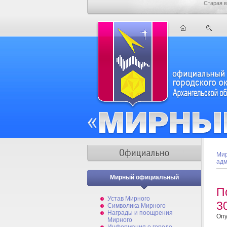
Старая в
Мир
адм
Мирный официальный
П
Устав Мирного
3
Символика Мирного
Награды и поощрения
Опу
Мирного