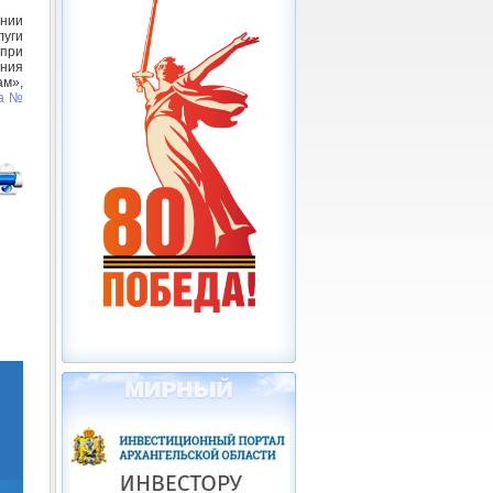
нии
луги
при
ния
ам»,
да №