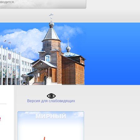
зводится.
Версия для слабовидящих
№