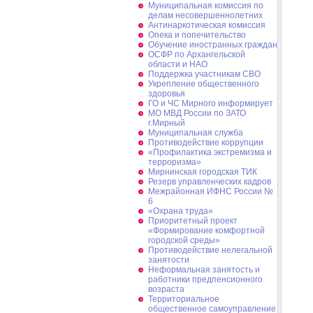
Муниципальная комиссия по
делам несовершеннолетних
Антинаркотическая комиссия
Опека и попечительство
Обучение иностранных граждан
ОСФР по Архангельской
области и НАО
Поддержка участникам СВО
Укрепление общественного
здоровья
ГО и ЧС Мирного информирует
МО МВД России по ЗАТО
г.Мирный
Муниципальная cлужба
Противодействие коррупции
«Профилактика экстремизма и
терроризма»
Мирнинская городская ТИК
Резерв управленческих кадров
Межрайонная ИФНС России №
6
«Охрана труда»
Приоритетный проект
«Формирование комфортной
городской среды»
Противодействие нелегальной
занятости
Неформальная занятость и
работники предпенсионного
возраста
Территориальное
общественное самоуправление