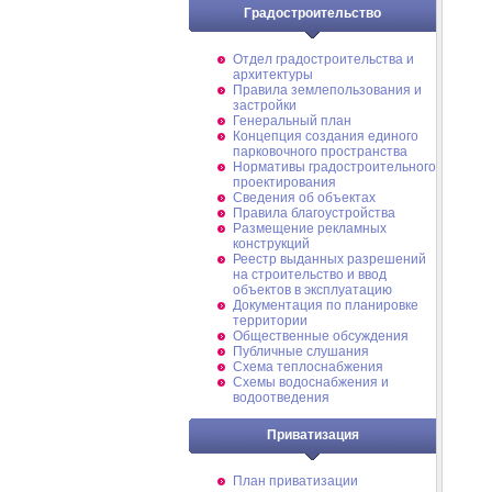
Градостроительство
Отдел градостроительства и
архитектуры
Правила землепользования и
застройки
Генеральный план
Концепция создания единого
парковочного пространства
Нормативы градостроительного
проектирования
Сведения об объектах
Правила благоустройства
Размещение рекламных
конструкций
Реестр выданных разрешений
на строительство и ввод
объектов в эксплуатацию
Документация по планировке
территории
Общественные обсуждения
Публичные слушания
Схема теплоснабжения
Схемы водоснабжения и
водоотведения
Приватизация
План приватизации