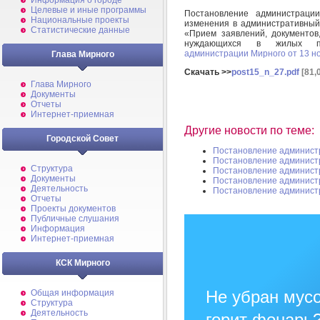
Информация о городе
Целевые и иные программы
Постановление администрац
Национальные проекты
изменения в административный
Статистические данные
«Прием заявлений, документов,
нуждающихся в жилых п
администрации Мирного от 13 н
Глава Мирного
Скачать >>
post15_n_27.pdf
[81,
Глава Мирного
Документы
Отчеты
Интернет-приемная
Другие новости по теме:
Городской Совет
Постановление админист
Постановление админист
Структура
Постановление админист
Документы
Постановление админист
Деятельность
Постановление админист
Отчеты
Проекты документов
Публичные слушания
Информация
Интернет-приемная
КСК Мирного
Не убран мусо
Общая информация
Структура
Деятельность
горит фонарь