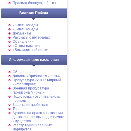
Правила благоустройства
Великая Победа
75-лет Победы
70-лет Победы
Документы
Рассказы о ветеранах
Объявления
«Стена памяти»
«Бессмертный полк»
Информация для населения
Объявления
Диплом «Признательность»
Прокуратура ЗАТО г. Мирный
информирует
Военная прокуратура
гарнизона Мирный
Подготовка к отопительному
периоду
Защита потребителя
Торговля
Аукцион на право заключения
договора аренды недвижимого
имущества
Реестр муниципальных
маршрутов