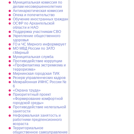
Муниципальная комиссия по
делам несовершеннолетних
Антинаркотическая комиссия
Опека и попечительство
Обучение иностранных граждан
ОСФР по Архангельской
области и НАО
Поддержка участникам СВО
Укрепление общественного
здоровья
ГО и ЧС Мирного информирует
МО МВД России по ЗАТО
г.Мирный
Муниципальная cлужба
Противодействие коррупции
«Профилактика экстремизма и
терроризма»
Мирнинская городская ТИК
Резерв управленческих кадров
Межрайонная ИФНС России №
6
«Охрана труда»
Приоритетный проект
«Формирование комфортной
городской среды»
Противодействие нелегальной
занятости
Неформальная занятость и
работники предпенсионного
возраста
Территориальное
общественное самоуправление