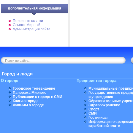
Дополнительная информация
Полезные ссылки
Ссылки Мирный
Администрация сайта
Город и люди
О городе
Предприятия города
Городское телевидение
Муниципальные предпри
Панорама Мирного
Государственные предп
Публикации о городе в СМИ
и учреждения
Книги о городе
Образовательные учреж
Фильмы о городе
Здравоохранение
Спорт
СМИ
Гостиницы
Информация о среднеме
заработной плате