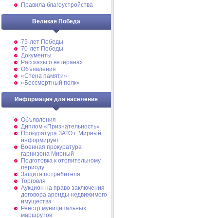
Правила благоустройства
Великая Победа
75-лет Победы
70-лет Победы
Документы
Рассказы о ветеранах
Объявления
«Стена памяти»
«Бессмертный полк»
Информация для населения
Объявления
Диплом «Признательность»
Прокуратура ЗАТО г. Мирный
информирует
Военная прокуратура
гарнизона Мирный
Подготовка к отопительному
периоду
Защита потребителя
Торговля
Аукцион на право заключения
договора аренды недвижимого
имущества
Реестр муниципальных
маршрутов