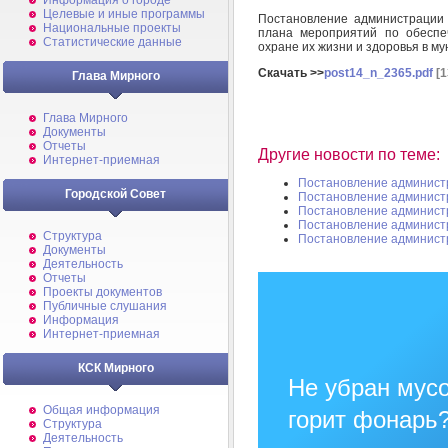
Информация о городе
Целевые и иные программы
Постановление администрации
Национальные проекты
плана мероприятий по обеспе
Статистические данные
охране их жизни и здоровья в м
Скачать >>
post14_n_2365.pdf
[1
Глава Мирного
Глава Мирного
Документы
Отчеты
Другие новости по теме:
Интернет-приемная
Постановление админист
Городской Совет
Постановление админист
Постановление админист
Постановление админист
Структура
Постановление админист
Документы
Деятельность
Отчеты
Проекты документов
Публичные слушания
Информация
Интернет-приемная
КСК Мирного
Не убран мусо
Общая информация
горит фонарь
Структура
Деятельность