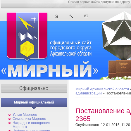
Старая версия сайта доступна по адресу
Мирный Архангельской области
администрации
» Постановлени
Мирный официальный
Постановление 
Устав Мирного
2365
Символика Мирного
Награды и поощрения
Опубликовано: 12-01-2015, 11:20
Мирного