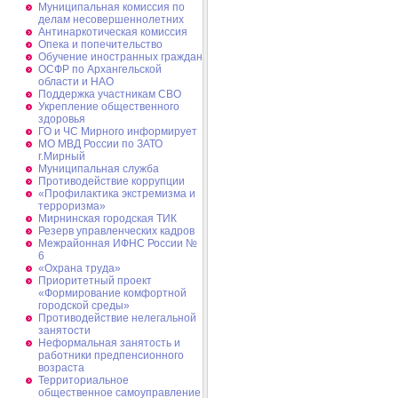
Муниципальная комиссия по
делам несовершеннолетних
Антинаркотическая комиссия
Опека и попечительство
Обучение иностранных граждан
ОСФР по Архангельской
области и НАО
Поддержка участникам СВО
Укрепление общественного
здоровья
ГО и ЧС Мирного информирует
МО МВД России по ЗАТО
г.Мирный
Муниципальная cлужба
Противодействие коррупции
«Профилактика экстремизма и
терроризма»
Мирнинская городская ТИК
Резерв управленческих кадров
Межрайонная ИФНС России №
6
«Охрана труда»
Приоритетный проект
«Формирование комфортной
городской среды»
Противодействие нелегальной
занятости
Неформальная занятость и
работники предпенсионного
возраста
Территориальное
общественное самоуправление