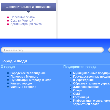
Дополнительная информация
Полезные ссылки
Ссылки Мирный
Администрация сайта
Город и люди
О городе
Предприятия города
Городское телевидение
Муниципальные предпри
Панорама Мирного
Государственные предп
Публикации о городе в СМИ
и учреждения
Книги о городе
Образовательные учреж
Фильмы о городе
Здравоохранение
Спорт
СМИ
Гостиницы
Информация о среднеме
заработной плате