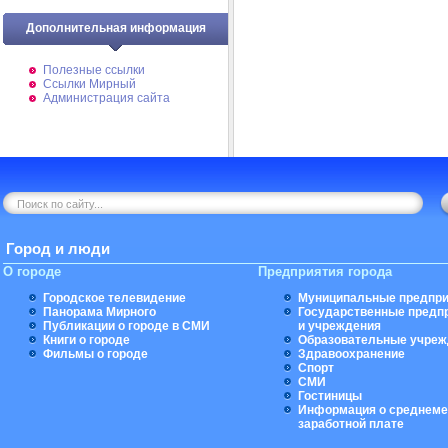
Дополнительная информация
Полезные ссылки
Ссылки Мирный
Администрация сайта
Город и люди
О городе
Предприятия города
Городское телевидение
Муниципальные предпри
Панорама Мирного
Государственные предп
Публикации о городе в СМИ
и учреждения
Книги о городе
Образовательные учреж
Фильмы о городе
Здравоохранение
Спорт
СМИ
Гостиницы
Информация о среднеме
заработной плате