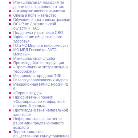
Муниципальная комиссия по
делам несовершеннолетних
Антинаркотическая комиссия
Опека и попечительство
Обучение иностранных граждан
ОСФР по Архангельской
области и НАО
Поддержка участникам СВО
Укрепление общественного
здоровья
ГО и ЧС Мирного информирует
МО МВД России по ЗАТО
г.Мирный
Муниципальная cлужба
Противодействие коррупции
«Профилактика экстремизма и
терроризма»
Мирнинская городская ТИК
Резерв управленческих кадров
Межрайонная ИФНС России №
6
«Охрана труда»
Приоритетный проект
«Формирование комфортной
городской среды»
Противодействие нелегальной
занятости
Неформальная занятость и
работники предпенсионного
возраста
Территориальное
общественное самоуправление