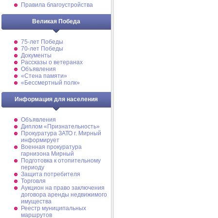
Правила благоустройства
Великая Победа
75-лет Победы
70-лет Победы
Документы
Рассказы о ветеранах
Объявления
«Стена памяти»
«Бессмертный полк»
Информация для населения
Объявления
Диплом «Признательность»
Прокуратура ЗАТО г. Мирный
информирует
Военная прокуратура
гарнизона Мирный
Подготовка к отопительному
периоду
Защита потребителя
Торговля
Аукцион на право заключения
договора аренды недвижимого
имущества
Реестр муниципальных
маршрутов