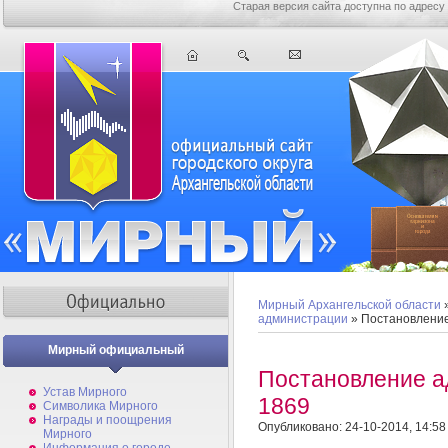
Старая версия сайта доступна по адресу
Мирный Архангельской области
администрации
» Постановлени
Мирный официальный
Постановление 
Устав Мирного
1869
Символика Мирного
Награды и поощрения
Опубликовано: 24-10-2014, 14:58
Мирного