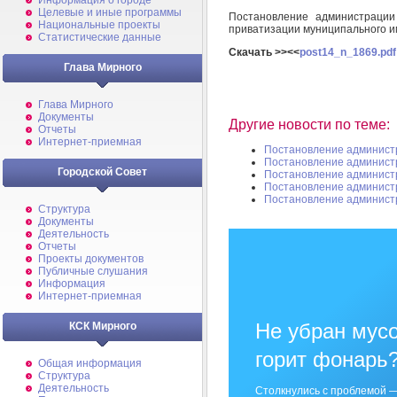
Информация о городе
Целевые и иные программы
Постановление администраци
Национальные проекты
приватизации муниципального и
Статистические данные
Скачать >><<
post14_n_1869.pdf
Глава Мирного
Глава Мирного
Документы
Другие новости по теме:
Отчеты
Интернет-приемная
Постановление админист
Постановление админист
Городской Совет
Постановление админист
Постановление админист
Постановление админист
Структура
Документы
Деятельность
Отчеты
Проекты документов
Публичные слушания
Информация
Интернет-приемная
Не убран мусо
КСК Мирного
горит фонарь
Общая информация
Структура
Деятельность
Столкнулись с проблемой —