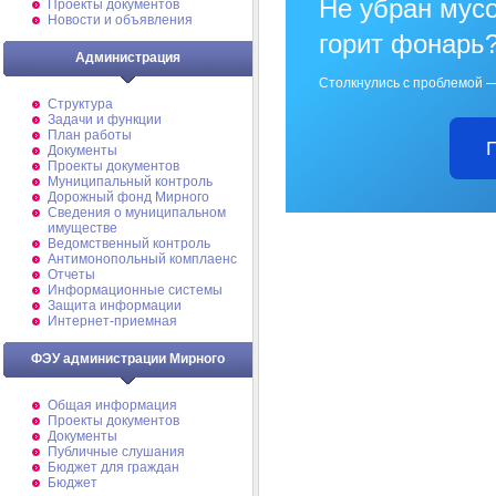
Не убран мусо
Проекты документов
Новости и объявления
горит фонарь
Администрация
Столкнулись с проблемой —
Структура
Задачи и функции
План работы
Документы
Проекты документов
Муниципальный контроль
Дорожный фонд Мирного
Cведения о муниципальном
имуществе
Ведомственный контроль
Антимонопольный комплаенс
Отчеты
Информационные системы
Защита информации
Интернет-приемная
ФЭУ администрации Мирного
Общая информация
Проекты документов
Документы
Публичные слушания
Бюджет для граждан
Бюджет