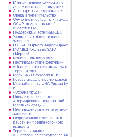
Муниципальная комиссия по
делам несовершеннолетних
Антинаркотическая комиссия
Опека и попечительство
Обучение иностранных граждан
ОСФР по Архангельской
области и НАО
Поддержка участникам СВО
Укрепление общественного
здоровья
ГО и ЧС Мирного информирует
МО МВД России по ЗАТО
г.Мирный
Муниципальная cлужба
Противодействие коррупции
«Профилактика экстремизма и
терроризма»
Мирнинская городская ТИК
Резерв управленческих кадров
Межрайонная ИФНС России №
6
«Охрана труда»
Приоритетный проект
«Формирование комфортной
городской среды»
Противодействие нелегальной
занятости
Неформальная занятость и
работники предпенсионного
возраста
Территориальное
общественное самоуправление