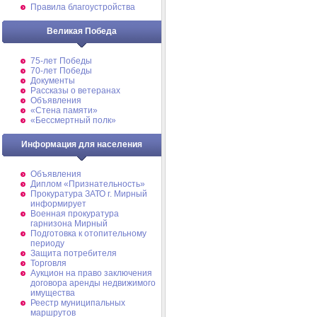
Правила благоустройства
Великая Победа
75-лет Победы
70-лет Победы
Документы
Рассказы о ветеранах
Объявления
«Стена памяти»
«Бессмертный полк»
Информация для населения
Объявления
Диплом «Признательность»
Прокуратура ЗАТО г. Мирный
информирует
Военная прокуратура
гарнизона Мирный
Подготовка к отопительному
периоду
Защита потребителя
Торговля
Аукцион на право заключения
договора аренды недвижимого
имущества
Реестр муниципальных
маршрутов