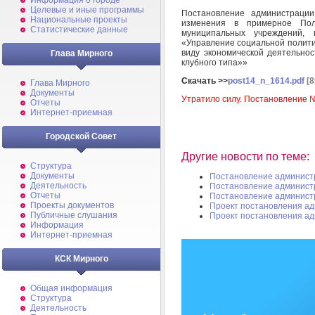
Информация о городе
Целевые и иные программы
Постановление администраци
Национальные проекты
изменения в примерное Пол
Статистические данные
муниципальных учреждений, 
«Управление социальной полити
виду экономической деятельнос
Глава Мирного
клубного типа»»
Скачать >>
post14_n_1614.pdf
[8
Глава Мирного
Документы
Утратило силу. Постановление №
Отчеты
Интернет-приемная
Городской Совет
Другие новости по теме:
Структура
Документы
Постановление админист
Деятельность
Постановление админист
Отчеты
Постановление админист
Проекты документов
Проект постановления а
Публичные слушания
Проект постановления а
Информация
Интернет-приемная
КСК Мирного
Общая информация
Структура
Деятельность