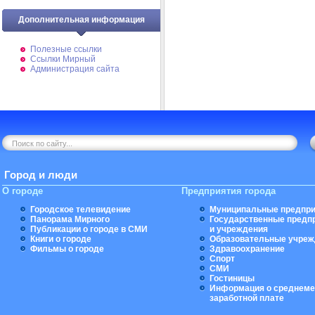
Дополнительная информация
Полезные ссылки
Ссылки Мирный
Администрация сайта
Город и люди
О городе
Предприятия города
Городское телевидение
Муниципальные предпри
Панорама Мирного
Государственные предп
Публикации о городе в СМИ
и учреждения
Книги о городе
Образовательные учреж
Фильмы о городе
Здравоохранение
Спорт
СМИ
Гостиницы
Информация о среднеме
заработной плате