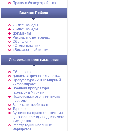
Правила благоустройства
Великая Победа
75-лет Победы
70-лет Победы
Документы
Рассказы о ветеранах
Объявления
«Стена памяти»
«Бессмертный полк»
Информация для населения
Объявления
Диплом «Признательность»
Прокуратура ЗАТО г. Мирный
информирует
Военная прокуратура
гарнизона Мирный
Подготовка к отопительному
периоду
Защита потребителя
Торговля
Аукцион на право заключения
договора аренды недвижимого
имущества
Реестр муниципальных
маршрутов