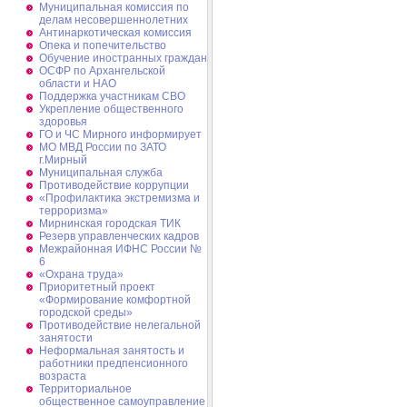
Муниципальная комиссия по
делам несовершеннолетних
Антинаркотическая комиссия
Опека и попечительство
Обучение иностранных граждан
ОСФР по Архангельской
области и НАО
Поддержка участникам СВО
Укрепление общественного
здоровья
ГО и ЧС Мирного информирует
МО МВД России по ЗАТО
г.Мирный
Муниципальная cлужба
Противодействие коррупции
«Профилактика экстремизма и
терроризма»
Мирнинская городская ТИК
Резерв управленческих кадров
Межрайонная ИФНС России №
6
«Охрана труда»
Приоритетный проект
«Формирование комфортной
городской среды»
Противодействие нелегальной
занятости
Неформальная занятость и
работники предпенсионного
возраста
Территориальное
общественное самоуправление