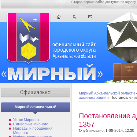
Старая версия сайта доступна по адресу
Мирный Архангельской области
администрации
» Постановлени
Мирный официальный
Постановление 
Устав Мирного
1357
Символика Мирного
Награды и поощрения
Опубликовано: 1-08-2014, 12:30
Мирного