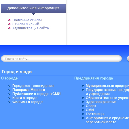
Дополнительная информация
Полезные ссылки
Ссылки Мирный
Администрация сайта
Город и люди
О городе
Предприятия города
Городское телевидение
Муниципальные предпри
Панорама Мирного
Государственные предп
Публикации о городе в СМИ
и учреждения
Книги о городе
Образовательные учреж
Фильмы о городе
Здравоохранение
Спорт
СМИ
Гостиницы
Информация о среднеме
заработной плате