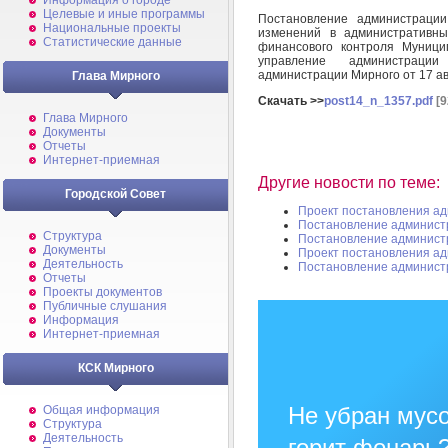
Информация о городе
Целевые и иные программы
Постановление администраци
Национальные проекты
изменений в административны
Статистические данные
финансового контроля Муници
управление администрации
администрации Мирного от 17 ав
Глава Мирного
Скачать >>
post14_n_1357.pdf
[9
Глава Мирного
Документы
Отчеты
Интернет-приемная
Другие новости по теме:
Городской Совет
Проект постановления а
Постановление админист
Структура
Постановление админист
Документы
Проект постановления а
Деятельность
Постановление админист
Отчеты
Проекты документов
Публичные слушания
Информация
Интернет-приемная
КСК Мирного
Не убран мусо
Общая информация
Структура
Деятельность
горит фонарь