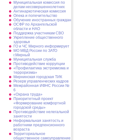
Муниципальная комиссия по
делам несовершеннолетних
Антинаркотическая комиссия
Опека и попечительство
Обучение иностранных граждан
ОСФР по Архангельской
области и НАО
Поддержка участникам СВО
Укрепление общественного
здоровья
ГО и ЧС Мирного информирует
МО МВД России по ЗАТО
г.Мирный
Муниципальная cлужба
Противодействие коррупции
«Профилактика экстремизма и
терроризма»
Мирнинская городская ТИК
Резерв управленческих кадров
Межрайонная ИФНС России №
6
«Охрана труда»
Приоритетный проект
«Формирование комфортной
городской среды»
Противодействие нелегальной
занятости
Неформальная занятость и
работники предпенсионного
возраста
Территориальное
общественное самоуправление