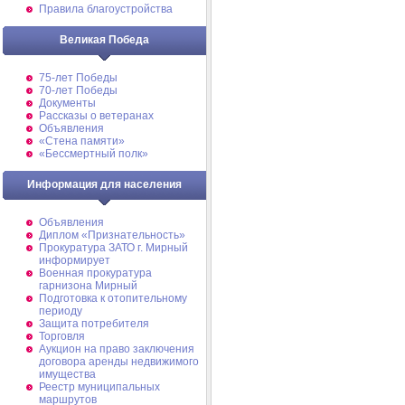
Правила благоустройства
Великая Победа
75-лет Победы
70-лет Победы
Документы
Рассказы о ветеранах
Объявления
«Стена памяти»
«Бессмертный полк»
Информация для населения
Объявления
Диплом «Признательность»
Прокуратура ЗАТО г. Мирный
информирует
Военная прокуратура
гарнизона Мирный
Подготовка к отопительному
периоду
Защита потребителя
Торговля
Аукцион на право заключения
договора аренды недвижимого
имущества
Реестр муниципальных
маршрутов