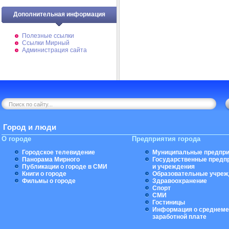
Дополнительная информация
Полезные ссылки
Ссылки Мирный
Администрация сайта
Город и люди
О городе
Предприятия города
Городское телевидение
Муниципальные предпри
Панорама Мирного
Государственные предп
Публикации о городе в СМИ
и учреждения
Книги о городе
Образовательные учреж
Фильмы о городе
Здравоохранение
Спорт
СМИ
Гостиницы
Информация о среднеме
заработной плате