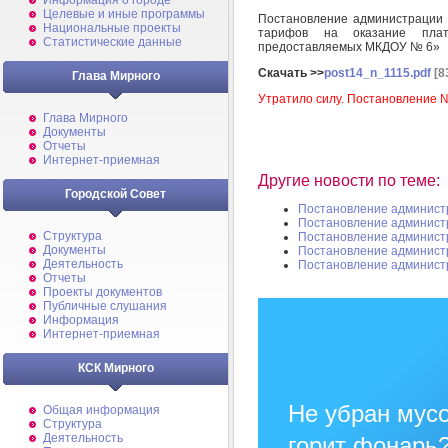
Информация о городе
Целевые и иные программы
Постановление администрации 
Национальные проекты
тарифов на оказание платн
Статистические данные
предоставляемых МКДОУ № 6»
Скачать >>
post14_n_1115.pdf
[8
Глава Мирного
Утратило силу. Постановление №
Глава Мирного
Документы
Отчеты
Интернет-приемная
Другие новости по теме:
Городской Совет
Постановление админист
Постановление админист
Структура
Постановление админист
Документы
Постановление админист
Деятельность
Постановление админист
Отчеты
Проекты документов
Публичные слушания
Информация
Интернет-приемная
КСК Мирного
Не убран мусо
Общая информация
Структура
Деятельность
горит фонарь