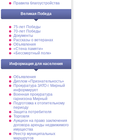
Правила благоустройства
Великая Победа
75-лет Победы
70-лет Победы
Документы
Рассказы о ветеранах
Объявления
«Стена памяти»
«Бессмертный полк»
Информация для населения
Объявления
Диплом «Признательность»
Прокуратура ЗАТО г. Мирный
информирует
Военная прокуратура
гарнизона Мирный
Подготовка к отопительному
периоду
Защита потребителя
Торговля
Аукцион на право заключения
договора аренды недвижимого
имущества
Реестр муниципальных
маршрутов