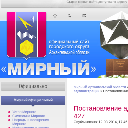
Старая версия сайта доступна по адресу
Мирный Архангельской области
администрации
» Постановлени
Мирный официальный
Постановление 
Устав Мирного
427
Символика Мирного
Награды и поощрения
Опубликовано: 12-03-2014, 17:46
Мирного