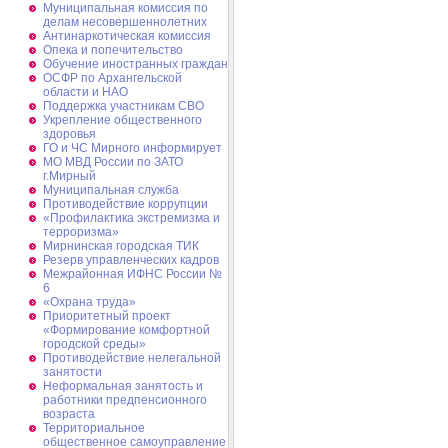
Муниципальная комиссия по
делам несовершеннолетних
Антинаркотическая комиссия
Опека и попечительство
Обучение иностранных граждан
ОСФР по Архангельской
области и НАО
Поддержка участникам СВО
Укрепление общественного
здоровья
ГО и ЧС Мирного информирует
МО МВД России по ЗАТО
г.Мирный
Муниципальная cлужба
Противодействие коррупции
«Профилактика экстремизма и
терроризма»
Мирнинская городская ТИК
Резерв управленческих кадров
Межрайонная ИФНС России №
6
«Охрана труда»
Приоритетный проект
«Формирование комфортной
городской среды»
Противодействие нелегальной
занятости
Неформальная занятость и
работники предпенсионного
возраста
Территориальное
общественное самоуправление