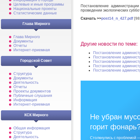
Информация о городе
Целевые и иные программы
Постановление администрации
Национальные проекты
проведении экологических суббо
Статистические данные
Скачать >>
post14_n_427.pdf
[98
Глава Мирного
Глава Мирного
Документы
Другие новости по теме:
Отчеты
Интернет-приемная
Постановление админист
Постановление админист
Городской Совет
Постановление админист
Постановление админист
Постановление админист
Структура
Документы
Деятельность
Отчеты
Проекты документов
Публичные слушания
Информация
Интернет-приемная
Не убран мусо
КСК Мирного
горит фонарь
Общая информация
Структура
Деятельность
Столкнулись с проблемой —