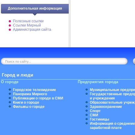
Дополнительная информация
Полезные ссылки
Ссылки Мирный
Администрация сайта
Город и люди
О городе
Предприятия города
Городское телевидение
Муниципальные предпри
Панорама Мирного
Государственные предп
Публикации о городе в СМИ
и учреждения
Книги о городе
Образовательные учреж
Фильмы о городе
Здравоохранение
Спорт
СМИ
Гостиницы
Информация о среднеме
заработной плате