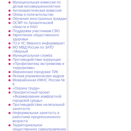
Муниципальная комиссия по
делам несовершеннолетних
Антинаркотическая комиссия
Опека и попечительство
Обучение иностранных граждан
ОСФР по Архангельской
области и НАО
Поддержка участникам СВО
Укрепление общественного
здоровья
ГО и ЧС Мирного информирует
МО МВД России по ЗАТО
г.Мирный
Муниципальная cлужба
Противодействие коррупции
«Профилактика экстремизма и
терроризма»
Мирнинская городская ТИК
Резерв управленческих кадров
Межрайонная ИФНС России №
6
«Охрана труда»
Приоритетный проект
«Формирование комфортной
городской среды»
Противодействие нелегальной
занятости
Неформальная занятость и
работники предпенсионного
возраста
Территориальное
общественное самоуправление