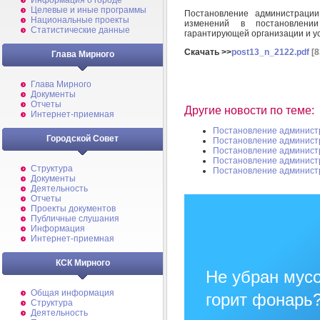
Информация о городе
Целевые и иные программы
Постановление администраци
Национальные проекты
изменений в постановлени
Статистические данные
гарантирующей организации и у
Скачать >>
post13_n_2122.pdf
[8
Глава Мирного
Глава Мирного
Документы
Отчеты
Другие новости по теме:
Интернет-приемная
Постановление админист
Городской Совет
Постановление админист
Постановление админист
Постановление админист
Структура
Постановление админист
Документы
Деятельность
Отчеты
Проекты документов
Публичные слушания
Информация
Интернет-приемная
КСК Мирного
Не убран мусо
Общая информация
горит фонарь
Структура
Деятельность