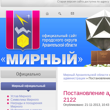
Старая версия сайта доступна по адресу
Мирный Архангельской области
администрации
» Постановлени
Мирный официальный
Постановление 
Устав Мирного
2122
Символика Мирного
Награды и поощрения
Опубликовано: 21-11-2013, 10:43
Мирного