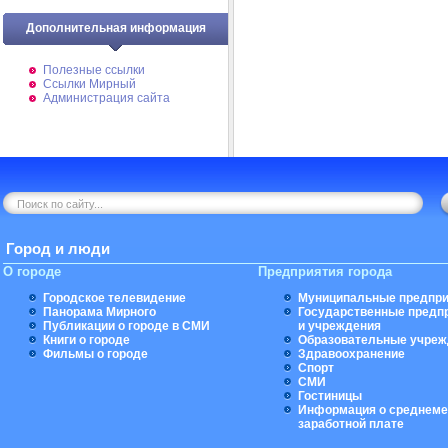
Дополнительная информация
Полезные ссылки
Ссылки Мирный
Администрация сайта
Город и люди
О городе
Предприятия города
Городское телевидение
Муниципальные предпри
Панорама Мирного
Государственные предп
Публикации о городе в СМИ
и учреждения
Книги о городе
Образовательные учреж
Фильмы о городе
Здравоохранение
Спорт
СМИ
Гостиницы
Информация о среднеме
заработной плате