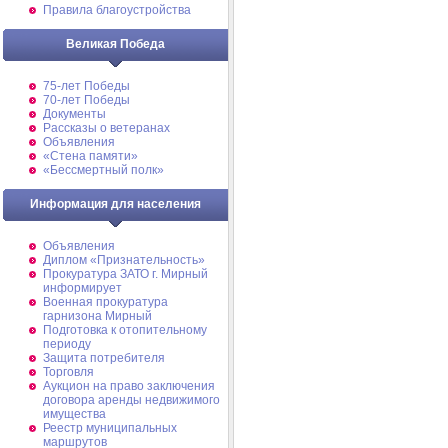
Правила благоустройства
Великая Победа
75-лет Победы
70-лет Победы
Документы
Рассказы о ветеранах
Объявления
«Стена памяти»
«Бессмертный полк»
Информация для населения
Объявления
Диплом «Признательность»
Прокуратура ЗАТО г. Мирный
информирует
Военная прокуратура
гарнизона Мирный
Подготовка к отопительному
периоду
Защита потребителя
Торговля
Аукцион на право заключения
договора аренды недвижимого
имущества
Реестр муниципальных
маршрутов