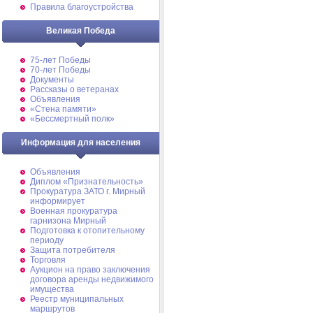
Правила благоустройства
Великая Победа
75-лет Победы
70-лет Победы
Документы
Рассказы о ветеранах
Объявления
«Стена памяти»
«Бессмертный полк»
Информация для населения
Объявления
Диплом «Признательность»
Прокуратура ЗАТО г. Мирный
информирует
Военная прокуратура
гарнизона Мирный
Подготовка к отопительному
периоду
Защита потребителя
Торговля
Аукцион на право заключения
договора аренды недвижимого
имущества
Реестр муниципальных
маршрутов