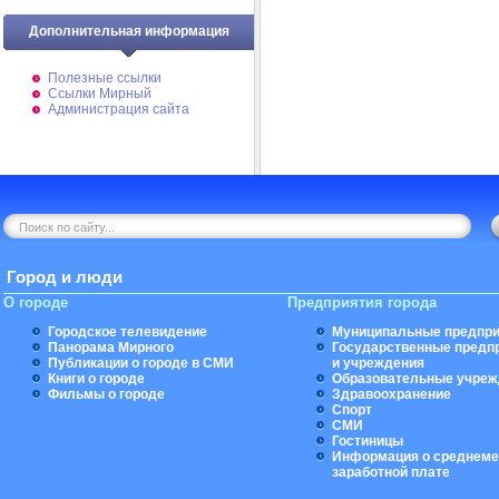
Дополнительная информация
Полезные ссылки
Ссылки Мирный
Администрация сайта
Город и люди
О городе
Предприятия города
Городское телевидение
Муниципальные предпри
Панорама Мирного
Государственные предп
Публикации о городе в СМИ
и учреждения
Книги о городе
Образовательные учреж
Фильмы о городе
Здравоохранение
Спорт
СМИ
Гостиницы
Информация о среднеме
заработной плате