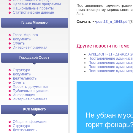
Информация о городе
Целевые и иные программы
Постановление администраци
Национальные проекты
приватизации муниципального иму
Статистические данные
8 а»
Скачать >>
post13_n_1948.pdf
[8
Глава Мирного
Глава Мирного
Документы
Отчеты
Другие новости по теме:
Интернет-приемная
АУКЦИОН «11» декабря 2
Городской Совет
Постановление админист
Постановление админист
Постановление админист
Структура
Постановление админист
Документы
Деятельность
Отчеты
Проекты документов
Публичные слушания
Информация
Интернет-приемная
КСК Мирного
Не убран мусо
Общая информация
горит фонарь
Структура
Деятельность