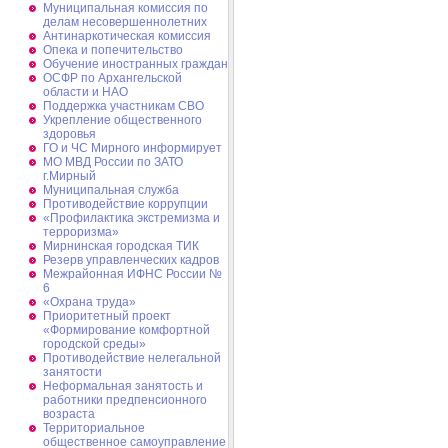
Муниципальная комиссия по
делам несовершеннолетних
Антинаркотическая комиссия
Опека и попечительство
Обучение иностранных граждан
ОСФР по Архангельской
области и НАО
Поддержка участникам СВО
Укрепление общественного
здоровья
ГО и ЧС Мирного информирует
МО МВД России по ЗАТО
г.Мирный
Муниципальная cлужба
Противодействие коррупции
«Профилактика экстремизма и
терроризма»
Мирнинская городская ТИК
Резерв управленческих кадров
Межрайонная ИФНС России №
6
«Охрана труда»
Приоритетный проект
«Формирование комфортной
городской среды»
Противодействие нелегальной
занятости
Неформальная занятость и
работники предпенсионного
возраста
Территориальное
общественное самоуправление