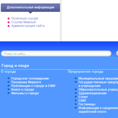
Дополнительная информация
Полезные ссылки
Ссылки Мирный
Администрация сайта
Город и люди
О городе
Предприятия города
Городское телевидение
Муниципальные предпри
Панорама Мирного
Государственные предп
Публикации о городе в СМИ
и учреждения
Книги о городе
Образовательные учреж
Фильмы о городе
Здравоохранение
Спорт
СМИ
Гостиницы
Информация о среднеме
заработной плате