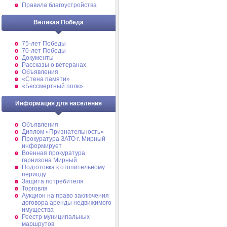
Правила благоустройства
Великая Победа
75-лет Победы
70-лет Победы
Документы
Рассказы о ветеранах
Объявления
«Стена памяти»
«Бессмертный полк»
Информация для населения
Объявления
Диплом «Признательность»
Прокуратура ЗАТО г. Мирный
информирует
Военная прокуратура
гарнизона Мирный
Подготовка к отопительному
периоду
Защита потребителя
Торговля
Аукцион на право заключения
договора аренды недвижимого
имущества
Реестр муниципальных
маршрутов