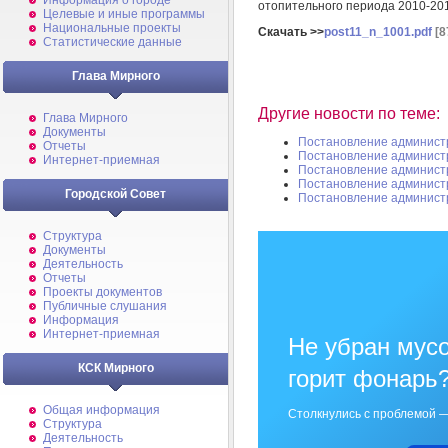
Информация о городе
отопительного периода 2010-201
Целевые и иные программы
Национальные проекты
Скачать >>
post11_n_1001.pdf
[8
Статистические данные
Глава Мирного
Другие новости по теме:
Глава Мирного
Документы
Постановление админист
Отчеты
Постановление админист
Интернет-приемная
Постановление админист
Постановление админист
Городской Совет
Постановление админист
Структура
Документы
Деятельность
Отчеты
Проекты документов
Публичные слушания
Информация
Интернет-приемная
Не убран мусо
КСК Мирного
горит фонарь
Общая информация
Столкнулись с проблемой —
Структура
Деятельность