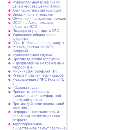
Муниципальная комиссия по
делам несовершеннолетних
Антинаркотическая комиссия
Опека и попечительство
Обучение иностранных граждан
ОСФР по Архангельской
области и НАО
Поддержка участникам СВО
Укрепление общественного
здоровья
ГО и ЧС Мирного информирует
МО МВД России по ЗАТО
г.Мирный
Муниципальная cлужба
Противодействие коррупции
«Профилактика экстремизма и
терроризма»
Мирнинская городская ТИК
Резерв управленческих кадров
Межрайонная ИФНС России №
6
«Охрана труда»
Приоритетный проект
«Формирование комфортной
городской среды»
Противодействие нелегальной
занятости
Неформальная занятость и
работники предпенсионного
возраста
Территориальное
общественное самоуправление