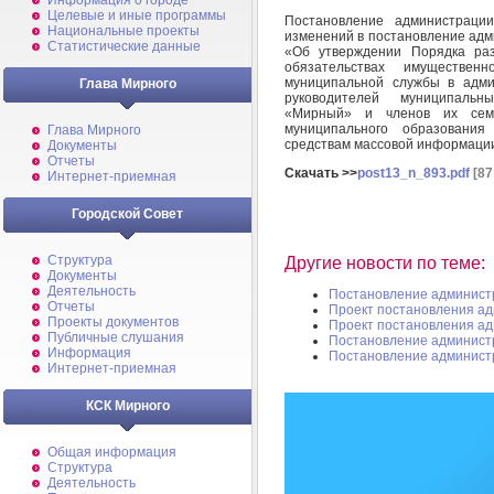
Информация о городе
Целевые и иные программы
Постановление администрац
Национальные проекты
изменений в постановление адм
Статистические данные
«Об утверждении Порядка ра
обязательствах имуществен
муниципальной службы в адми
Глава Мирного
руководителей муниципальн
«Мирный» и членов их сем
муниципального образовани
Глава Мирного
средствам массовой информации
Документы
Отчеты
Скачать >>
post13_n_893.pdf
[87
Интернет-приемная
Городской Совет
Структура
Другие новости по теме:
Документы
Деятельность
Постановление админист
Отчеты
Проект постановления а
Проекты документов
Проект постановления а
Публичные слушания
Постановление админист
Информация
Постановление админист
Интернет-приемная
КСК Мирного
Общая информация
Структура
Деятельность