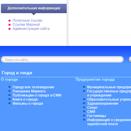
Дополнительная информация
Полезные ссылки
Ссылки Мирный
Администрация сайта
Город и люди
О городе
Предприятия города
Городское телевидение
Муниципальные предпри
Панорама Мирного
Государственные предп
Публикации о городе в СМИ
и учреждения
Книги о городе
Образовательные учреж
Фильмы о городе
Здравоохранение
Спорт
СМИ
Гостиницы
Информация о среднеме
заработной плате