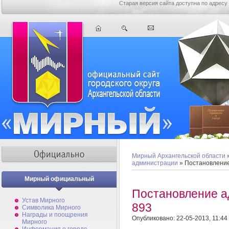
Старая версия сайта доступна по адресу
Мирный Архангельской области
администрации
» Постановлени
Мирный официальный
Постановление 
Устав Мирного
893
Символика Мирного
Награды и поощрения
Опубликовано: 22-05-2013, 11:44
Мирного