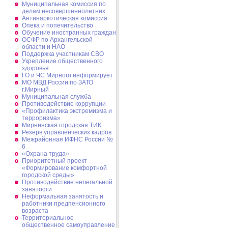
Муниципальная комиссия по
делам несовершеннолетних
Антинаркотическая комиссия
Опека и попечительство
Обучение иностранных граждан
ОСФР по Архангельской
области и НАО
Поддержка участникам СВО
Укрепление общественного
здоровья
ГО и ЧС Мирного информирует
МО МВД России по ЗАТО
г.Мирный
Муниципальная cлужба
Противодействие коррупции
«Профилактика экстремизма и
терроризма»
Мирнинская городская ТИК
Резерв управленческих кадров
Межрайонная ИФНС России №
6
«Охрана труда»
Приоритетный проект
«Формирование комфортной
городской среды»
Противодействие нелегальной
занятости
Неформальная занятость и
работники предпенсионного
возраста
Территориальное
общественное самоуправление