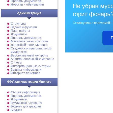
Проекты документов
Не убран мусо
Новости и объявления
горит фонарь
Администрация
Столкнулись с проблемой —
Структура
Задачи и функции
План работы
Документы
Проекты документов
Муниципальный контроль
Дорожный фонд Мирного
Cведения о муниципальном
имуществе
Ведомственный контроль
Антимонопольный комплаенс
Отчеты
Информационные системы
Защита информации
Интернет-приемная
ФЭУ администрации Мирного
Общая информация
Проекты документов
Документы
Публичные слушания
Бюджет для граждан
Бюджет