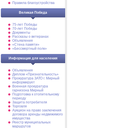
Правила благоустройства
Великая Победа
75-лет Победы
70-лет Победы
Документы
Рассказы о ветеранах
Объявления
«Стена памяти»
«Бессмертный полк»
Информация для населения
Объявления
Диплом «Признательность»
Прокуратура ЗАТО г. Мирный
информирует
Военная прокуратура
гарнизона Мирный
Подготовка к отопительному
периоду
Защита потребителя
Торговля
Аукцион на право заключения
договора аренды недвижимого
имущества
Реестр муниципальных
маршрутов