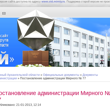
ерсия сайта доступна по адресу
www.old.mirniy.ru
. Поддержка старой версии не прои
ный Архангельской области
»
Официальные документы
»
Документы
инистрации
» Постановление администрации Мирного № 77
остановление администрации Мирного 
7
бликовано: 21-01-2013, 12:14