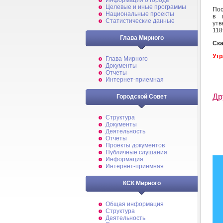
Информация о городе
Целевые и иные программы
Пос
Национальные проекты
в 
Статистические данные
утв
118
Глава Мирного
Ска
Утр
Глава Мирного
Документы
Отчеты
Интернет-приемная
Др
Городской Совет
Структура
Документы
Деятельность
Отчеты
Проекты документов
Публичные слушания
Информация
Интернет-приемная
КСК Мирного
Общая информация
Структура
Деятельность