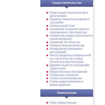
Градостроительство
Отдел градостроительства и
архитектуры
Правила землепользования и
застройки
Генеральный план
Концепция создания единого
парковочного пространства
Нормативы градостроительного
проектирования
Сведения об объектах
Правила благоустройства
Размещение рекламных
конструкций
Реестр выданных разрешений
на строительство и ввод
объектов в эксплуатацию
Документация по планировке
территории
Общественные обсуждения
Публичные слушания
Схема теплоснабжения
Схемы водоснабжения и
водоотведения
Приватизация
План приватизации