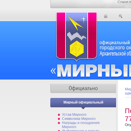
Старая в
Мир
адм
Мирный официальный
П
Устав Мирного
7
Символика Мирного
Награды и поощрения
Опу
Мирного