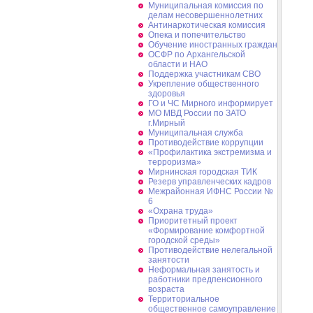
Муниципальная комиссия по
делам несовершеннолетних
Антинаркотическая комиссия
Опека и попечительство
Обучение иностранных граждан
ОСФР по Архангельской
области и НАО
Поддержка участникам СВО
Укрепление общественного
здоровья
ГО и ЧС Мирного информирует
МО МВД России по ЗАТО
г.Мирный
Муниципальная cлужба
Противодействие коррупции
«Профилактика экстремизма и
терроризма»
Мирнинская городская ТИК
Резерв управленческих кадров
Межрайонная ИФНС России №
6
«Охрана труда»
Приоритетный проект
«Формирование комфортной
городской среды»
Противодействие нелегальной
занятости
Неформальная занятость и
работники предпенсионного
возраста
Территориальное
общественное самоуправление