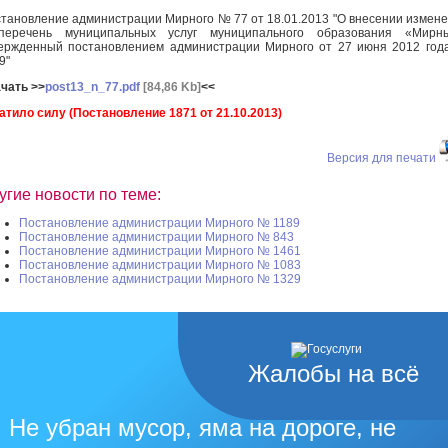
тановление администрации Мирного № 77 от 18.01.2013 "О внесении измен
перечень муниципальных услуг муниципального образования «Мирны
ержденный постановлением администрации Мирного от 27 июня 2012 го
9"
чать >>
post13_n_77.pdf
[84,86 Kb]
<<
атило силу (Постановление 1871 от 21.10.2013)
Версия для печати
угие новости по теме:
Постановление администрации Мирного № 1189
Постановление администрации Мирного № 843
Постановление администрации Мирного № 1461
Постановление администрации Мирного № 1083
Постановление администрации Мирного № 1329
Жалобы на всё
Не убран мусор, яма на дороге, не