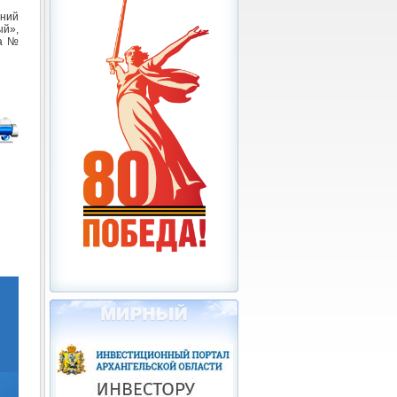
ений
й»,
да №