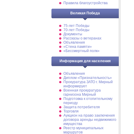
Правила благоустройства
Великая Победа
75-лет Победы
70-лет Победы
Документы
Рассказы о ветеранах
Объявления
«Стена памяти»
«Бессмертный полк»
Информация для населения
Объявления
Диплом «Признательность»
Прокуратура ЗАТО г. Мирный
информирует
Военная прокуратура
гарнизона Мирный
Подготовка к отопительному
периоду
Защита потребителя
Торговля
Аукцион на право заключения
договора аренды недвижимого
имущества
Реестр муниципальных
маршрутов