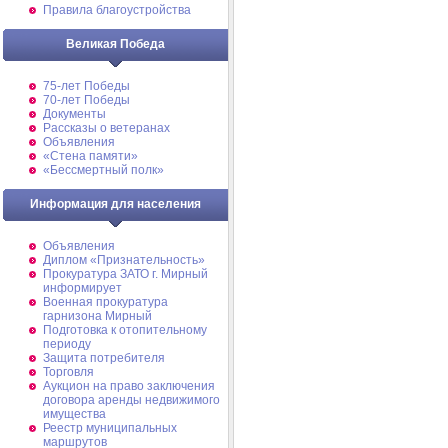
Правила благоустройства
Великая Победа
75-лет Победы
70-лет Победы
Документы
Рассказы о ветеранах
Объявления
«Стена памяти»
«Бессмертный полк»
Информация для населения
Объявления
Диплом «Признательность»
Прокуратура ЗАТО г. Мирный
информирует
Военная прокуратура
гарнизона Мирный
Подготовка к отопительному
периоду
Защита потребителя
Торговля
Аукцион на право заключения
договора аренды недвижимого
имущества
Реестр муниципальных
маршрутов