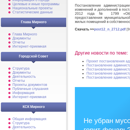
Информация о городе
Целевые и иные программы
Постановление администраци
Национальные проекты
изменений и дополнений в пост
Статистические данные
2012 года № 1799 «Об ут
предоставления муниципально
жилых помещений в собственнос
Глава Мирного
Скачать >>
post12_n_2712.pdf
[9
Глава Мирного
Документы
Отчеты
Интернет-приемная
Другие новости по теме:
Городской Совет
Проект постановления а
Постановление админист
Структура
Постановление админист
Документы
Постановление админист
Деятельность
Постановление админист
Отчеты
Проекты документов
Публичные слушания
Информация
Интернет-приемная
КСК Мирного
Не убран мусо
Общая информация
Структура
Деятельность
горит фонарь