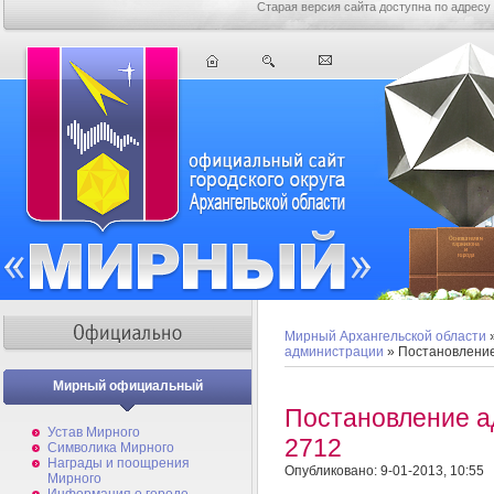
Старая версия сайта доступна по адресу
Мирный Архангельской области
администрации
» Постановлени
Мирный официальный
Постановление 
Устав Мирного
2712
Символика Мирного
Награды и поощрения
Опубликовано: 9-01-2013, 10:55
Мирного