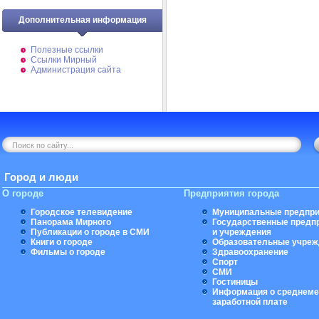
Дополнительная информация
Полезные ссылки
Ссылки Мирный
Администрация сайта
Город и люди
О городе
Предприятия города
Городское телевидение
Муниципальные предпри
Панорама Мирного
Государственные предп
Публикации о городе в СМИ
и учреждения
Книги о городе
Образовательные учреж
Фильмы о городе
Здравоохранение
Спорт
СМИ
Гостиницы
Информация о среднеме
заработной плате