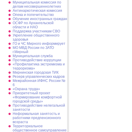
Муниципальная комиссия по
делам несовершеннолетних
Антинаркотическая комиссия
Опека и попечительство
Обучение иностранных граждан
ОСФР по Архангельской
области и НАО
Поддержка участникам СВО
Укрепление общественного
здоровья
ГО и ЧС Мирного информирует
МО МВД России по ЗАТО
г.Мирный
Муниципальная cлужба
Противодействие коррупции
«Профилактика экстремизма и
терроризма»
Мирнинская городская ТИК
Резерв управленческих кадров
Межрайонная ИФНС России №
6
«Охрана труда»
Приоритетный проект
«Формирование комфортной
городской среды»
Противодействие нелегальной
занятости
Неформальная занятость и
работники предпенсионного
возраста
Территориальное
общественное самоуправление