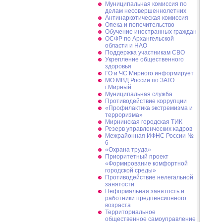
Муниципальная комиссия по
делам несовершеннолетних
Антинаркотическая комиссия
Опека и попечительство
Обучение иностранных граждан
ОСФР по Архангельской
области и НАО
Поддержка участникам СВО
Укрепление общественного
здоровья
ГО и ЧС Мирного информирует
МО МВД России по ЗАТО
г.Мирный
Муниципальная cлужба
Противодействие коррупции
«Профилактика экстремизма и
терроризма»
Мирнинская городская ТИК
Резерв управленческих кадров
Межрайонная ИФНС России №
6
«Охрана труда»
Приоритетный проект
«Формирование комфортной
городской среды»
Противодействие нелегальной
занятости
Неформальная занятость и
работники предпенсионного
возраста
Территориальное
общественное самоуправление