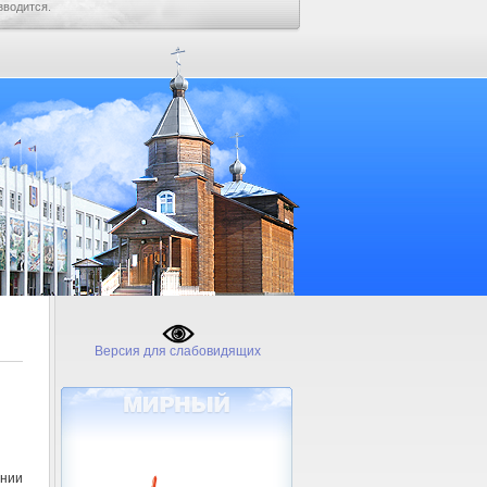
зводится.
Версия для слабовидящих
нии