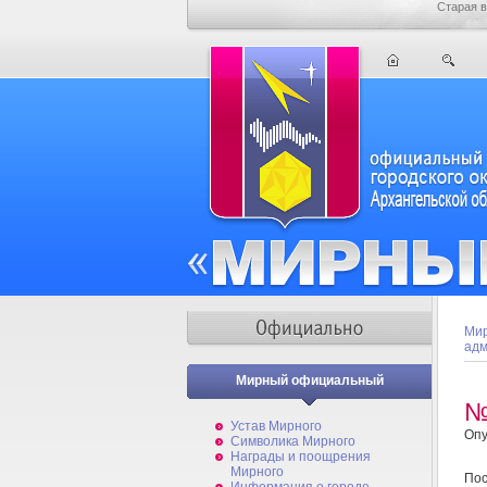
Старая в
Мир
адм
Мирный официальный
№
Устав Мирного
Опу
Символика Мирного
Награды и поощрения
Мирного
По