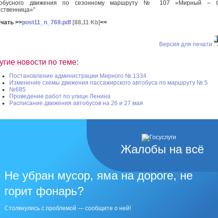
тобусного движения по сезонному маршруту № 107 «Мирный – 
ственница»"
чать >>
post11_n_769.pdf
[88,11 Kb]
<<
Версия для печати
угие новости по теме:
Постановление администрации Мирного № 1334
Изменение схемы движения пассажирского автобуса по маршруту № 5
№685
Проведение работ по улице Ленина
Расписание движения автобусов на 26 и 27 мая
Жалобы на всё
Не убран мусор, яма на дороге, не
горит фонарь?
Столкнулись с проблемой — сообщите о ней!