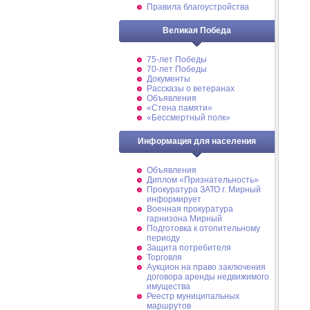
Правила благоустройства
Великая Победа
75-лет Победы
70-лет Победы
Документы
Рассказы о ветеранах
Объявления
«Стена памяти»
«Бессмертный полк»
Информация для населения
Объявления
Диплом «Признательность»
Прокуратура ЗАТО г. Мирный
информирует
Военная прокуратура
гарнизона Мирный
Подготовка к отопительному
периоду
Защита потребителя
Торговля
Аукцион на право заключения
договора аренды недвижимого
имущества
Реестр муниципальных
маршрутов