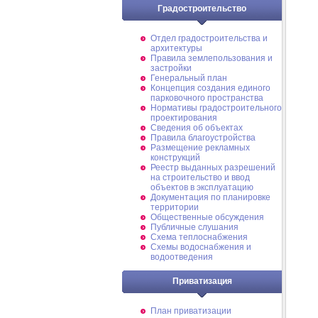
Градостроительство
Отдел градостроительства и
архитектуры
Правила землепользования и
застройки
Генеральный план
Концепция создания единого
парковочного пространства
Нормативы градостроительного
проектирования
Сведения об объектах
Правила благоустройства
Размещение рекламных
конструкций
Реестр выданных разрешений
на строительство и ввод
объектов в эксплуатацию
Документация по планировке
территории
Общественные обсуждения
Публичные слушания
Схема теплоснабжения
Схемы водоснабжения и
водоотведения
Приватизация
План приватизации