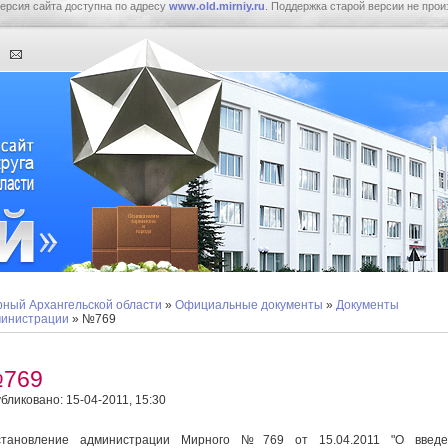
ерсия сайта доступна по адресу
www.old.mirniy.ru
. Поддержка старой версии не прои
ный Архангельской области
»
Официальные документы
»
Документы
инистрации
» №769
769
бликовано: 15-04-2011, 15:30
становление администрации Мирного №769 от 15.04.2011 "О введе