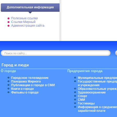
Дополнительная информация
Полезные ссылки
Ссылки Мирный
Администрация сайта
Город и люди
О городе
Предприятия города
Городское телевидение
Муниципальные предпри
Панорама Мирного
Государственные предп
Публикации о городе в СМИ
и учреждения
Книги о городе
Образовательные учреж
Фильмы о городе
Здравоохранение
Спорт
СМИ
Гостиницы
Информация о среднеме
заработной плате