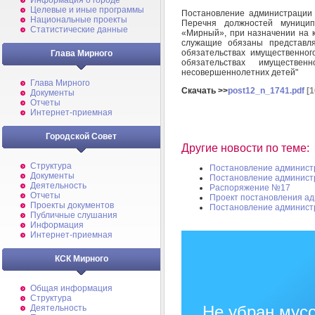
Информация о городе
Целевые и иные программы
Постановление администрации
Национальные проекты
Перечня должностей муници
Статистические данные
«Мирный», при назначении на 
служащие обязаны представля
обязательствах имущественног
Глава Мирного
обязательствах имуществен
несовершеннолетних детей"
Глава Мирного
Скачать >>
post12_n_1741.pdf
[1
Документы
Отчеты
Интернет-приемная
Городской Совет
Другие новости по теме:
Структура
Постановление админист
Документы
Постановление админист
Деятельность
Распоряжение №17
Отчеты
Проект постановления а
Проекты документов
Постановление админист
Публичные слушания
Информация
Интернет-приемная
КСК Мирного
Общая информация
Структура
Не убран мусо
Деятельность