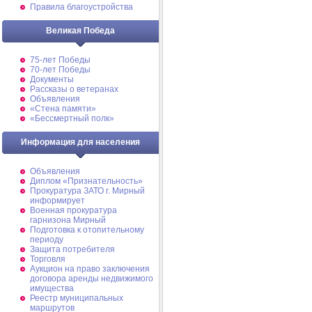
Правила благоустройства
Великая Победа
75-лет Победы
70-лет Победы
Документы
Рассказы о ветеранах
Объявления
«Стена памяти»
«Бессмертный полк»
Информация для населения
Объявления
Диплом «Признательность»
Прокуратура ЗАТО г. Мирный
информирует
Военная прокуратура
гарнизона Мирный
Подготовка к отопительному
периоду
Защита потребителя
Торговля
Аукцион на право заключения
договора аренды недвижимого
имущества
Реестр муниципальных
маршрутов