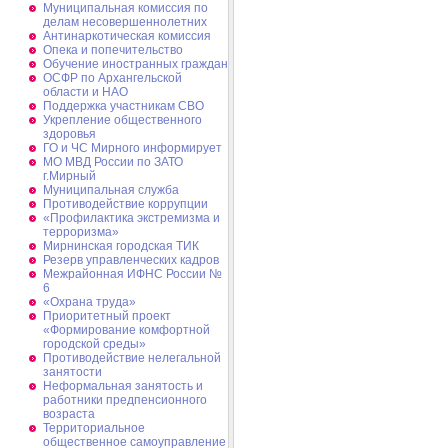
Муниципальная комиссия по
делам несовершеннолетних
Антинаркотическая комиссия
Опека и попечительство
Обучение иностранных граждан
ОСФР по Архангельской
области и НАО
Поддержка участникам СВО
Укрепление общественного
здоровья
ГО и ЧС Мирного информирует
МО МВД России по ЗАТО
г.Мирный
Муниципальная cлужба
Противодействие коррупции
«Профилактика экстремизма и
терроризма»
Мирнинская городская ТИК
Резерв управленческих кадров
Межрайонная ИФНС России №
6
«Охрана труда»
Приоритетный проект
«Формирование комфортной
городской среды»
Противодействие нелегальной
занятости
Неформальная занятость и
работники предпенсионного
возраста
Территориальное
общественное самоуправление