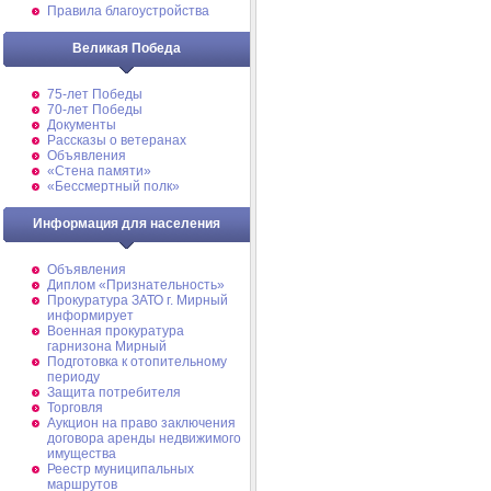
Правила благоустройства
Великая Победа
75-лет Победы
70-лет Победы
Документы
Рассказы о ветеранах
Объявления
«Стена памяти»
«Бессмертный полк»
Информация для населения
Объявления
Диплом «Признательность»
Прокуратура ЗАТО г. Мирный
информирует
Военная прокуратура
гарнизона Мирный
Подготовка к отопительному
периоду
Защита потребителя
Торговля
Аукцион на право заключения
договора аренды недвижимого
имущества
Реестр муниципальных
маршрутов