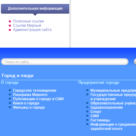
Дополнительная информация
Полезные ссылки
Ссылки Мирный
Администрация сайта
Город и люди
О городе
Предприятия города
Городское телевидение
Муниципальные предпри
Панорама Мирного
Государственные предп
Публикации о городе в СМИ
и учреждения
Книги о городе
Образовательные учреж
Фильмы о городе
Здравоохранение
Спорт
СМИ
Гостиницы
Информация о среднеме
заработной плате