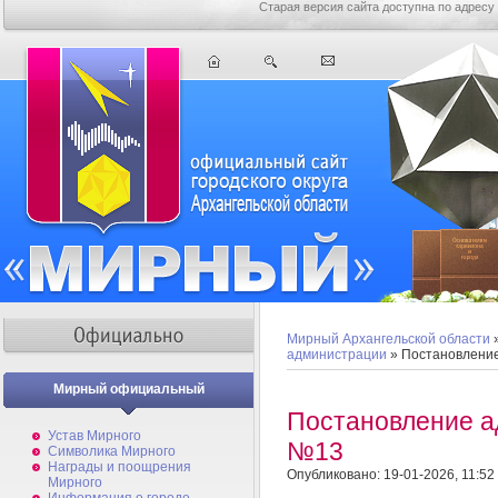
Старая версия сайта доступна по адресу
Мирный Архангельской области
администрации
» Постановлени
Мирный официальный
Постановление а
Устав Мирного
№13
Символика Мирного
Награды и поощрения
Опубликовано: 19-01-2026, 11:52
Мирного