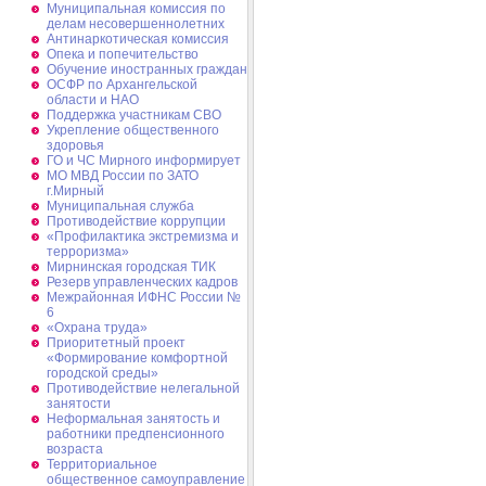
Муниципальная комиссия по
делам несовершеннолетних
Антинаркотическая комиссия
Опека и попечительство
Обучение иностранных граждан
ОСФР по Архангельской
области и НАО
Поддержка участникам СВО
Укрепление общественного
здоровья
ГО и ЧС Мирного информирует
МО МВД России по ЗАТО
г.Мирный
Муниципальная cлужба
Противодействие коррупции
«Профилактика экстремизма и
терроризма»
Мирнинская городская ТИК
Резерв управленческих кадров
Межрайонная ИФНС России №
6
«Охрана труда»
Приоритетный проект
«Формирование комфортной
городской среды»
Противодействие нелегальной
занятости
Неформальная занятость и
работники предпенсионного
возраста
Территориальное
общественное самоуправление