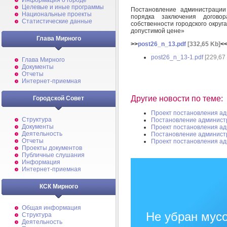
Информация о городе
Целевые и иные программы
Постановление администраци
Национальные проекты
порядка заключения догово
Статистические данные
собственности городского окру
допустимой цене»
Глава Мирного
>>
post26_n_13.pdf
[332,65 Kb]
<
post26_n_13-1.pdf
[229,67
Глава Мирного
Документы
Отчеты
Интернет-приемная
Другие новости по теме:
Городской Совет
Проект постановления а
Структура
Постановление админист
Документы
Проект постановления а
Деятельность
Постановление админист
Отчеты
Проект постановления а
Проекты документов
Публичные слушания
Информация
Интернет-приемная
КСК Мирного
Общая информация
Не убран мусо
Структура
Деятельность