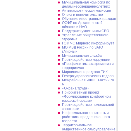
Муниципальная комиссия по
делам несовершеннолетних
Антинаркотическая комиссия
Опека и попечительство
Обучение иностранных граждан
ОСФР по Архангельской
области и НАО
Поддержка участникам СВО
Укрепление общественного
здоровья
ГО и ЧС Мирного информирует
МО МВД России по ЗАТО
г.Мирный
Муниципальная cлужба
Противодействие коррупции
«Профилактика экстремизма и
терроризма»
Мирнинская городская ТИК
Резерв управленческих кадров
Межрайонная ИФНС России №
6
«Охрана труда»
Приоритетный проект
«Формирование комфортной
городской среды»
Противодействие нелегальной
занятости
Неформальная занятость и
работники предпенсионного
возраста
Территориальное
общественное самоуправление