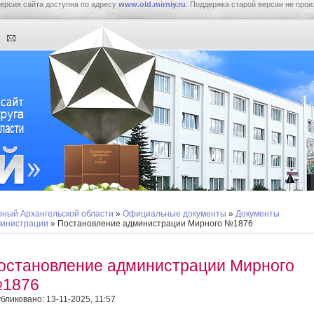
ерсия сайта доступна по адресу
www.old.mirniy.ru
. Поддержка старой версии не прои
ный Архангельской области
»
Официальные документы
»
Документы
инистрации
» Постановление администрации Мирного №1876
остановление администрации Мирного
1876
бликовано: 13-11-2025, 11:57