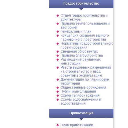
Градостроительство
Отдел градостроительства и
архитектуры
Правила землепользования и
застройки
Генеральный план
Концепция создания единого
парковочного пространства
Нормативы градостроительного
проектирования
Сведения об объектах
Правила благоустройства
Размещение рекламных
конструкций
Реестр выданных разрешений
на строительство и ввод
объектов в эксплуатацию
Документация по планировке
территории
Общественные обсуждения
Публичные слушания
Схема теплоснабжения
Схемы водоснабжения и
водоотведения
Приватизация
План приватизации