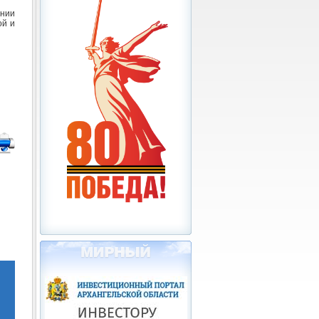
ении
ой и