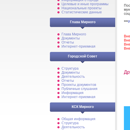
Информация о городе
Целевые и иные программы
Пос
Национальные проекты
мун
Статистические данные
соц
>>
p
Глава Мирного
Глава Мирного
Вне
Документы
Вне
Отчеты
Вне
Интернет-приемная
Вне
Городской Совет
Структура
Др
Документы
Деятельность
Отчеты
Проекты документов
Публичные слушания
Информация
Интернет-приемная
КСК Мирного
Общая информация
Структура
Деятельность