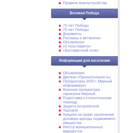
Правила благоустройства
Великая Победа
75-лет Победы
70-лет Победы
Документы
Рассказы о ветеранах
Объявления
«Стена памяти»
«Бессмертный полк»
Информация для населения
Объявления
Диплом «Признательность»
Прокуратура ЗАТО г. Мирный
информирует
Военная прокуратура
гарнизона Мирный
Подготовка к отопительному
периоду
Защита потребителя
Торговля
Аукцион на право заключения
договора аренды недвижимого
имущества
Реестр муниципальных
маршрутов