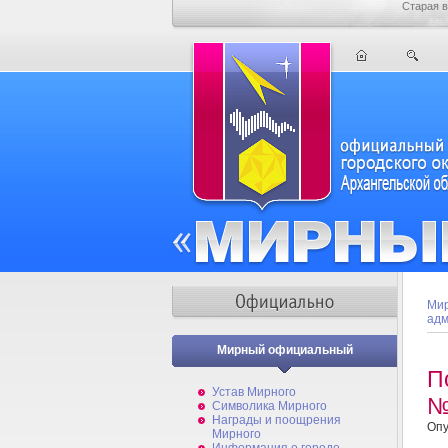
Старая в
Мир
адм
Мирный официальный
П
Устав Мирного
№
Символика Мирного
Награды и поощрения
Опу
Мирного