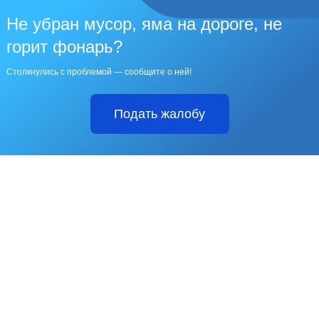
Не убран мусор, яма на дороге, не
горит фонарь?
Столкнулись с проблемой — сообщите о ней!
Подать жалобу