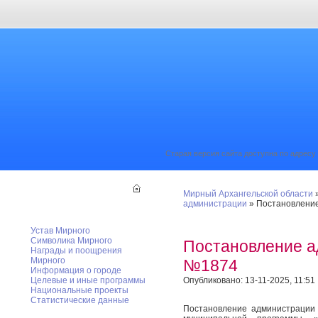
Старая версия сайта доступна по адресу
Мирный Архангельской области
Мирный официальный
администрации
» Постановлени
Устав Мирного
Символика Мирного
Постановление а
Награды и поощрения
Мирного
№1874
Информация о городе
Опубликовано: 13-11-2025, 11:51
Целевые и иные программы
Национальные проекты
Статистические данные
Постановление администрации