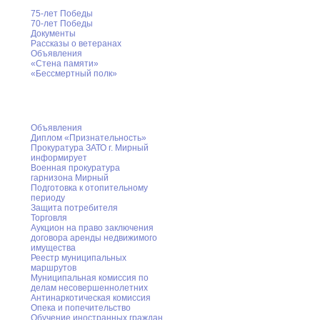
75-лет Победы
70-лет Победы
Документы
Рассказы о ветеранах
Объявления
«Стена памяти»
«Бессмертный полк»
Информация для населения
Объявления
Диплом «Признательность»
Прокуратура ЗАТО г. Мирный
информирует
Военная прокуратура
гарнизона Мирный
Подготовка к отопительному
периоду
Защита потребителя
Торговля
Аукцион на право заключения
договора аренды недвижимого
имущества
Реестр муниципальных
маршрутов
Муниципальная комиссия по
делам несовершеннолетних
Антинаркотическая комиссия
Опека и попечительство
Обучение иностранных граждан