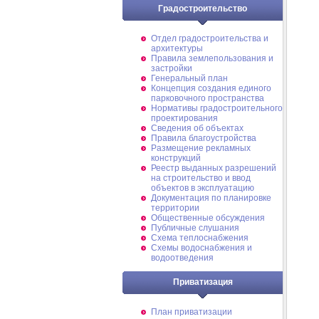
Градостроительство
Отдел градостроительства и
архитектуры
Правила землепользования и
застройки
Генеральный план
Концепция создания единого
парковочного пространства
Нормативы градостроительного
проектирования
Сведения об объектах
Правила благоустройства
Размещение рекламных
конструкций
Реестр выданных разрешений
на строительство и ввод
объектов в эксплуатацию
Документация по планировке
территории
Общественные обсуждения
Публичные слушания
Схема теплоснабжения
Схемы водоснабжения и
водоотведения
Приватизация
План приватизации