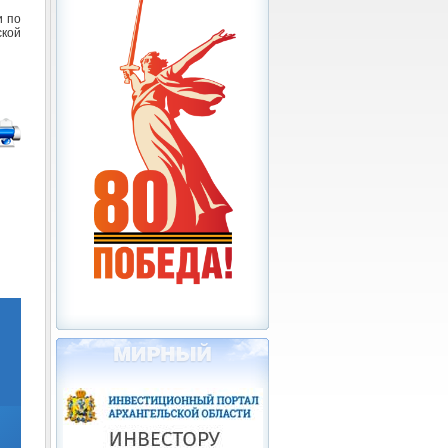
и по
ской