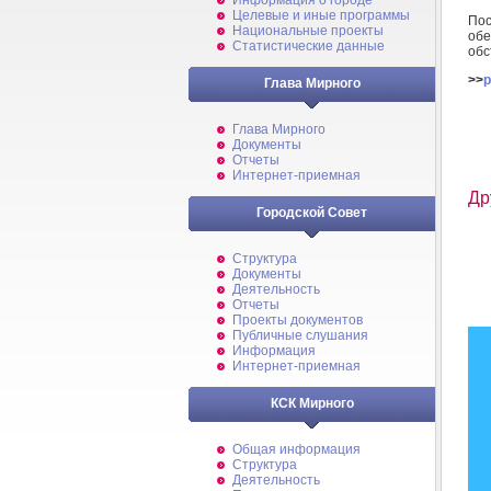
Информация о городе
Целевые и иные программы
Пос
Национальные проекты
обе
Статистические данные
обс
>>
p
Глава Мирного
Глава Мирного
Документы
Отчеты
Интернет-приемная
Др
Городской Совет
Структура
Документы
Деятельность
Отчеты
Проекты документов
Публичные слушания
Информация
Интернет-приемная
КСК Мирного
Общая информация
Структура
Деятельность