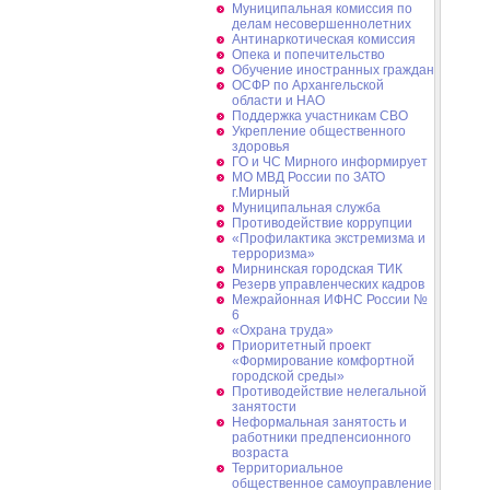
Муниципальная комиссия по
делам несовершеннолетних
Антинаркотическая комиссия
Опека и попечительство
Обучение иностранных граждан
ОСФР по Архангельской
области и НАО
Поддержка участникам СВО
Укрепление общественного
здоровья
ГО и ЧС Мирного информирует
МО МВД России по ЗАТО
г.Мирный
Муниципальная cлужба
Противодействие коррупции
«Профилактика экстремизма и
терроризма»
Мирнинская городская ТИК
Резерв управленческих кадров
Межрайонная ИФНС России №
6
«Охрана труда»
Приоритетный проект
«Формирование комфортной
городской среды»
Противодействие нелегальной
занятости
Неформальная занятость и
работники предпенсионного
возраста
Территориальное
общественное самоуправление