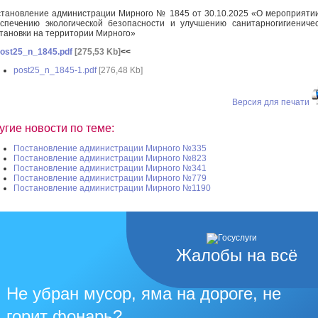
тановление администрации Мирного № 1845 от 30.10.2025 «О мероприяти
спечению экологической безопасности и улучшению санитарногигиениче
тановки на территории Мирного»
ost25_n_1845.pdf
[275,53 Kb]
<<
post25_n_1845-1.pdf
[276,48 Kb]
Версия для печати
угие новости по теме:
Постановление администрации Мирного №335
Постановление администрации Мирного №823
Постановление администрации Мирного №341
Постановление администрации Мирного №779
Постановление администрации Мирного №1190
Жалобы на всё
Не убран мусор, яма на дороге, не
горит фонарь?