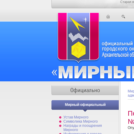
Старая в
Мир
адм
Мирный официальный
П
Устав Мирного
№
Символика Мирного
Награды и поощрения
Опу
Мирного