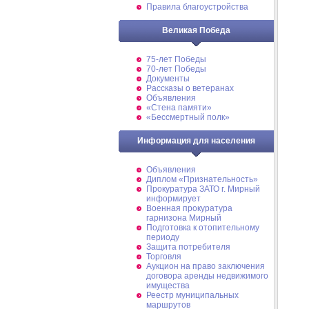
Правила благоустройства
Великая Победа
75-лет Победы
70-лет Победы
Документы
Рассказы о ветеранах
Объявления
«Стена памяти»
«Бессмертный полк»
Информация для населения
Объявления
Диплом «Признательность»
Прокуратура ЗАТО г. Мирный
информирует
Военная прокуратура
гарнизона Мирный
Подготовка к отопительному
периоду
Защита потребителя
Торговля
Аукцион на право заключения
договора аренды недвижимого
имущества
Реестр муниципальных
маршрутов