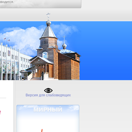
зводится.
Версия для слабовидящих
№