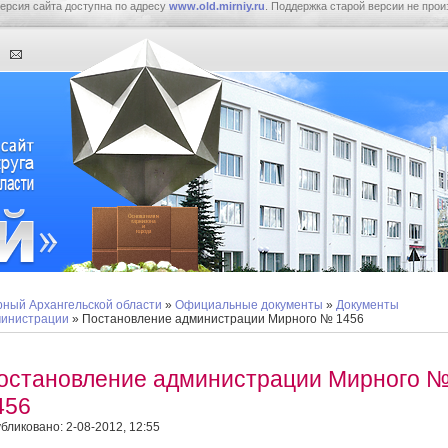
ерсия сайта доступна по адресу
www.old.mirniy.ru
. Поддержка старой версии не прои
ный Архангельской области
»
Официальные документы
»
Документы
инистрации
» Постановление администрации Мирного № 1456
остановление администрации Мирного 
456
бликовано: 2-08-2012, 12:55