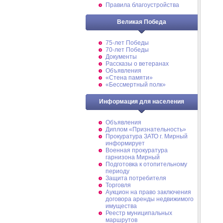
Правила благоустройства
Великая Победа
75-лет Победы
70-лет Победы
Документы
Рассказы о ветеранах
Объявления
«Стена памяти»
«Бессмертный полк»
Информация для населения
Объявления
Диплом «Признательность»
Прокуратура ЗАТО г. Мирный
информирует
Военная прокуратура
гарнизона Мирный
Подготовка к отопительному
периоду
Защита потребителя
Торговля
Аукцион на право заключения
договора аренды недвижимого
имущества
Реестр муниципальных
маршрутов