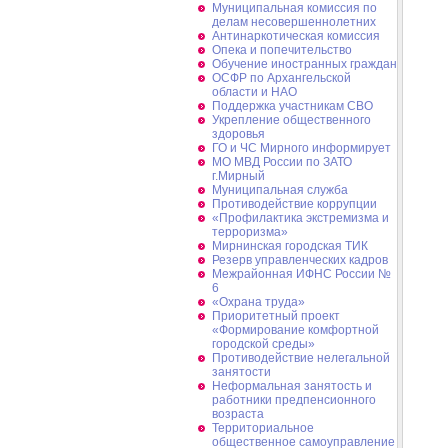
Муниципальная комиссия по
делам несовершеннолетних
Антинаркотическая комиссия
Опека и попечительство
Обучение иностранных граждан
ОСФР по Архангельской
области и НАО
Поддержка участникам СВО
Укрепление общественного
здоровья
ГО и ЧС Мирного информирует
МО МВД России по ЗАТО
г.Мирный
Муниципальная cлужба
Противодействие коррупции
«Профилактика экстремизма и
терроризма»
Мирнинская городская ТИК
Резерв управленческих кадров
Межрайонная ИФНС России №
6
«Охрана труда»
Приоритетный проект
«Формирование комфортной
городской среды»
Противодействие нелегальной
занятости
Неформальная занятость и
работники предпенсионного
возраста
Территориальное
общественное самоуправление