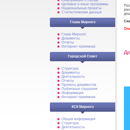
Информация о городе
Целевые и иные программы
Пос
Национальные проекты
раз
Статистические данные
дош
Ска
Глава Мирного
Отм
Глава Мирного
Документы
Отчеты
Интернет-приемная
Др
Городской Совет
Структура
Документы
Деятельность
Отчеты
Проекты документов
Публичные слушания
Информация
Интернет-приемная
КСК Мирного
Общая информация
Структура
Деятельность