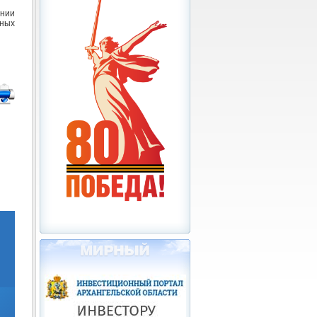
ении
нных