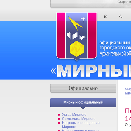
Старая в
Мир
адм
Мирный официальный
П
Устав Мирного
1
Символика Мирного
Награды и поощрения
Опу
Мирного