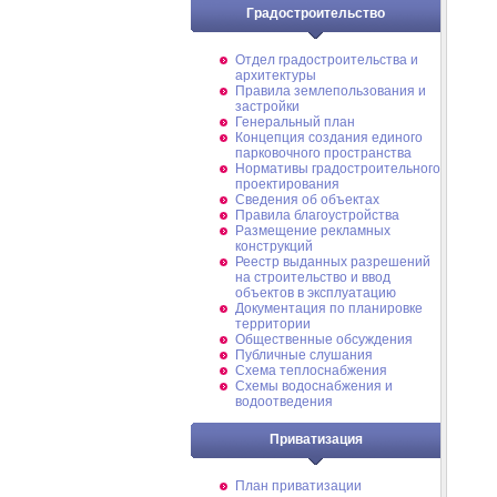
Градостроительство
Отдел градостроительства и
архитектуры
Правила землепользования и
застройки
Генеральный план
Концепция создания единого
парковочного пространства
Нормативы градостроительного
проектирования
Сведения об объектах
Правила благоустройства
Размещение рекламных
конструкций
Реестр выданных разрешений
на строительство и ввод
объектов в эксплуатацию
Документация по планировке
территории
Общественные обсуждения
Публичные слушания
Схема теплоснабжения
Схемы водоснабжения и
водоотведения
Приватизация
План приватизации