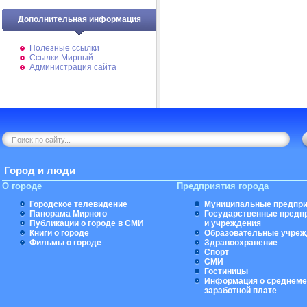
Дополнительная информация
Полезные ссылки
Ссылки Мирный
Администрация сайта
Город и люди
О городе
Предприятия города
Городское телевидение
Муниципальные предпри
Панорама Мирного
Государственные предп
Публикации о городе в СМИ
и учреждения
Книги о городе
Образовательные учреж
Фильмы о городе
Здравоохранение
Спорт
СМИ
Гостиницы
Информация о среднеме
заработной плате