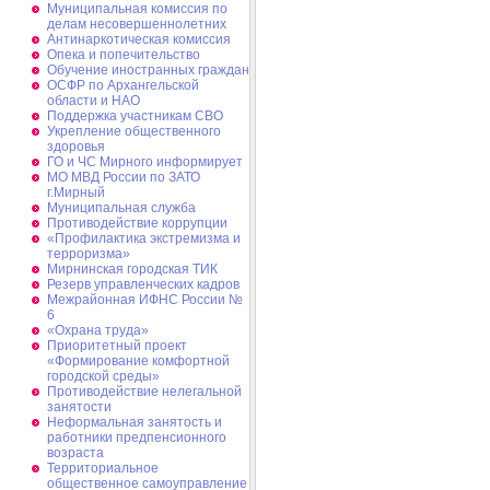
Муниципальная комиссия по
делам несовершеннолетних
Антинаркотическая комиссия
Опека и попечительство
Обучение иностранных граждан
ОСФР по Архангельской
области и НАО
Поддержка участникам СВО
Укрепление общественного
здоровья
ГО и ЧС Мирного информирует
МО МВД России по ЗАТО
г.Мирный
Муниципальная cлужба
Противодействие коррупции
«Профилактика экстремизма и
терроризма»
Мирнинская городская ТИК
Резерв управленческих кадров
Межрайонная ИФНС России №
6
«Охрана труда»
Приоритетный проект
«Формирование комфортной
городской среды»
Противодействие нелегальной
занятости
Неформальная занятость и
работники предпенсионного
возраста
Территориальное
общественное самоуправление