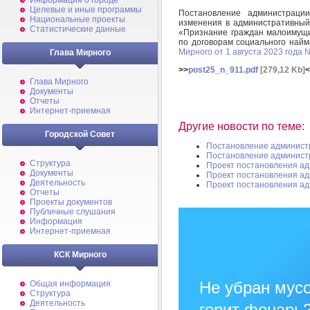
Информация о городе
Целевые и иные программы
Постановление администрац
Национальные проекты
изменения в административный
Статистические данные
«Признание граждан малоимущ
по договорам социального най
Мирного от 1 августа 2023 года 
Глава Мирного
>>
post25_n_911.pdf
[279,12 Kb]
<
Глава Мирного
Документы
Отчеты
Интернет-приемная
Другие новости по теме:
Городской Совет
Постановление админист
Постановление админист
Структура
Проект постановления а
Документы
Проект постановления а
Деятельность
Проект постановления а
Отчеты
Проекты документов
Публичные слушания
Информация
Интернет-приемная
КСК Мирного
Не убран мусо
Общая информация
Структура
Деятельность
горит фонарь