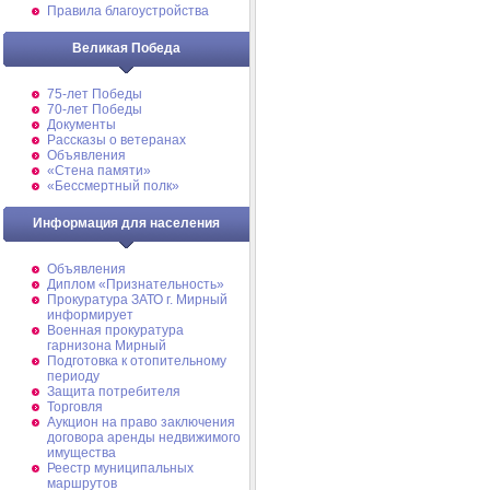
Правила благоустройства
Великая Победа
75-лет Победы
70-лет Победы
Документы
Рассказы о ветеранах
Объявления
«Стена памяти»
«Бессмертный полк»
Информация для населения
Объявления
Диплом «Признательность»
Прокуратура ЗАТО г. Мирный
информирует
Военная прокуратура
гарнизона Мирный
Подготовка к отопительному
периоду
Защита потребителя
Торговля
Аукцион на право заключения
договора аренды недвижимого
имущества
Реестр муниципальных
маршрутов