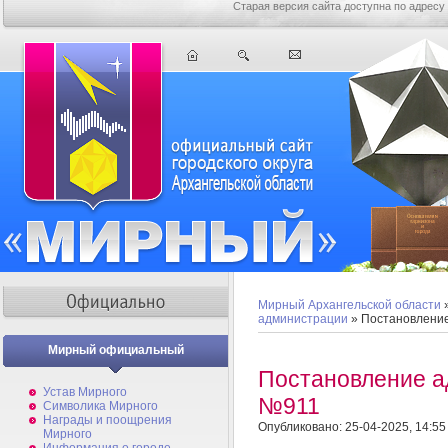
Старая версия сайта доступна по адресу
Мирный Архангельской области
администрации
» Постановлени
Мирный официальный
Постановление а
Устав Мирного
№911
Символика Мирного
Награды и поощрения
Опубликовано: 25-04-2025, 14:55
Мирного